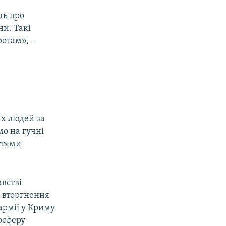
ть про
и. Такі
огам», –
их людей за
мо на гучні
ттями
встві
о вторгнення
 армії у Криму
осферу