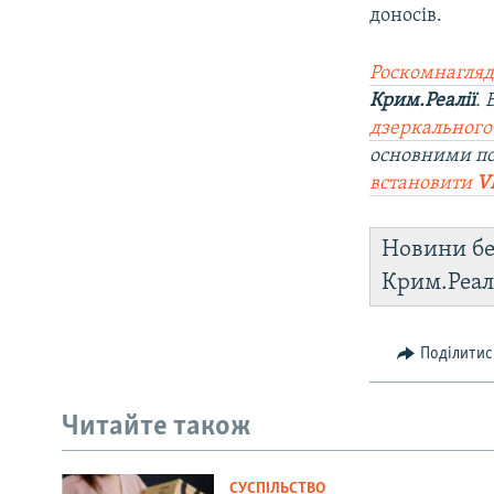
доносів.
Роскомнагляд
Крим.Реалії
.
дзеркального
основними по
встановити
V
Новини бе
Крим.Реал
Поділитис
Читайте також
СУСПІЛЬСТВО