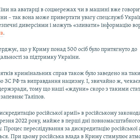
їни на аватарці в соцмережах чи в машині вже говори
ни – так вона може привертати увагу спецслужб Україн
зпечні диверсіями і можуть «зливати» інформацію вор
ов
.
ерджує, що у Криму понад 500 осіб було притягнуто до
альності за підтримку України.
ятків кримінальних справ також було заведено на так
 ЗС РФ та виправдання нацизму. І, звичайно ж, чекає
держзради, тому що наші «ждуни» скоро з такими ста
 запевняє Таліпов.
скредитацію російської армії» в російському законода
ерезня 2022 року, майже в перші дні повномасштабног
ну. Процес переслідування за дискредитацію російської
ься. При цьому російська влада в Криму стимулює атм