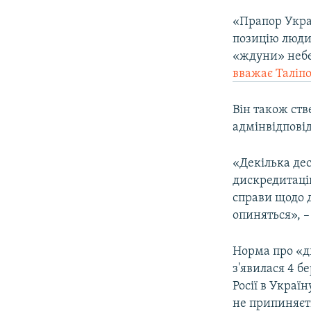
«Прапор Укра
позицію люди
«ждуни» небе
вважає Таліп
Він також ств
адмінвідповід
«Декілька дес
дискредитацію
справи щодо 
опиняться», –
Норма про «ди
з'явилася 4 б
Росії в Украї
не припиняєт