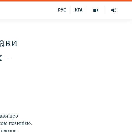
РУС
КТА
ави
 –
ави про
кою позицією.
олозов.