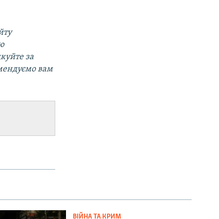
йту
ою
дкуйте за
омендуємо вам
ВІЙНА ТА КРИМ