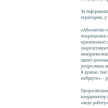
ВІДЕОУРОКИ «ELIFBE»
СВІДЧЕННЯ ОКУПАЦІЇ
За інформаціє
територіях, у
УКРАЇНСЬКА ПРОБЛЕМА КРИМУ
ІНФОГРАФІКА
«Абсолютно оч
покращення с
кримінальні с
заарештовуют
вимірюватиме
однієї-декіль
репресивна м
Я думаю, такі
набудуть», – 
Проросійськи
координатор 
«веде роботу