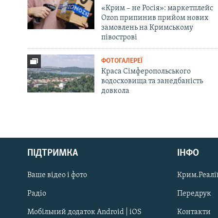
«Крим – не Росія»: маркетплейс
Ozon припинив прийом нових
замовлень на Кримському
півострові
ФОТОГАЛЕРЕЇ
Краса Сімферопольського
водосховища та занедбаність
довкола
Русский
Qırımtatar
ПІДТРИМКА
ІНФО
Ваше відео і фото
Крим.Реалії
ДОЛУЧАЙСЯ!
Радіо
Передрук
Мобільний додаток Android | iOS
Контакти