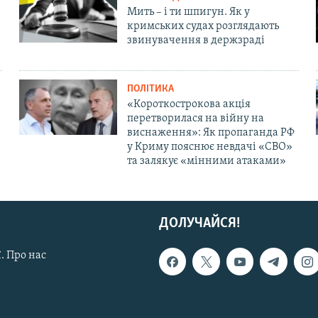
Мить – і ти шпигун. Як у
кримських судах розглядають
звинувачення в держзраді
ПОЛІТИКА
«Короткострокова акція
перетворилася на війну на
виснаження»: Як пропаганда РФ
у Криму пояснює невдачі «СВО»
та залякує «мінними атаками»
ДОЛУЧАЙСЯ!
. Про нас