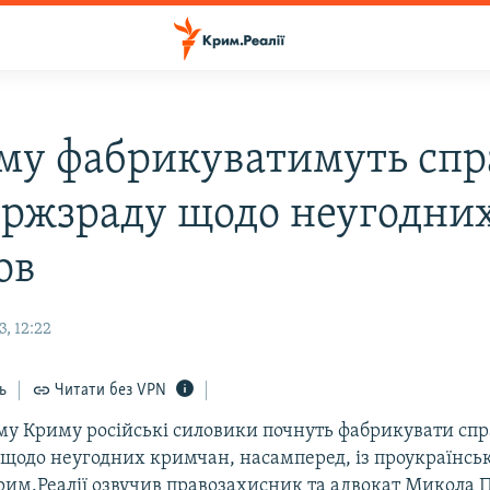
му фабрикуватимуть спр
ержзраду щодо неугодних
ов
, 12:22
ь
Читати без VPN
му Криму російські силовики почнуть фабрикувати спр
щодо неугодних кримчан, насамперед, із проукраїнсь
рим.Реалії озвучив правозахисник та адвокат Микола П