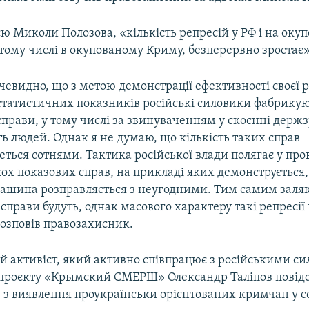
ю Миколи Полозова, «кількість репресій у РФ і на оку
 тому числі в окупованому Криму, безперервно зростає»
евидно, що з метою демонстрації ефективності своєї р
татистичних показників російські силовики фабрику
прави, у тому числі за звинуваченням у скоєнні держ
ь людей. Однак я не думаю, що кількість таких справ
ться сотнями. Тактика російської влади полягає у про
кох показових справ, на прикладі яких демонструється,
ашина розправляється з неугодними. Тим самим заля
 справи будуть, однак масового характеру такі репресії
розповів правозахисник.
й активіст, який активно співпрацює з російськими с
проєкту «Крымский СМЕРШ» Олександр Таліпов повід
» з виявлення проукраїнськи орієнтованих кримчан у 