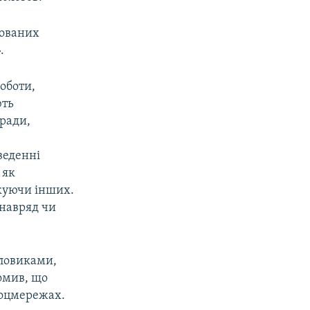
пованих
.
оботи,
ють
зради,
веденні
 як
куючи інших.
 навряд чи
иловиками,
омив, що
соцмережах.