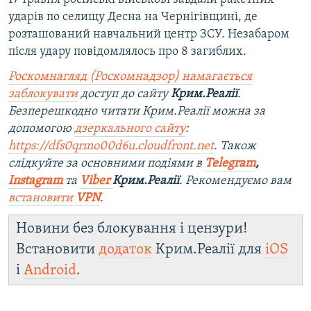
ударів по селищу Десна на Чернігівщині, де
розташований навчальний центр ЗСУ. Незабаром
після удару повідомлялось про 8 загиблих.
Роскомнагляд (Роскомнадзор) намагається
заблокувати
доступ до сайту
Крим.Реалії
.
Безперешкодно читати Крим.Реалії можна за
допомогою
дзеркального сайту
:
https://dfs0qrmo00d6u.cloudfront.net
. Також
слідкуйте за основними подіями в
Telegram
,
Instagram
та
Viber
Крим.Реалії
. Рекомендуємо вам
встановити
VPN
.
Новини без блокування і цензури!
Встановити
додаток
Крим.Реалії для
iOS
і
Android
.