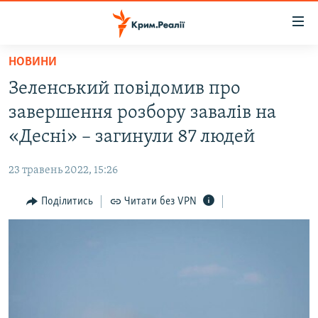
Доступність
посилання
Перейти
НОВИНИ
до
НОВИНИ
Зеленський повідомив про
основного
ВОДА.КРИМ
матеріалу
завершення розбору завалів на
ВІДЕО ТА ФОТО
Перейти
«Десні» – загинули 87 людей
до
ПОЛІТИКА
основної
23 травень 2022, 15:26
БЛОГИ
навігації
Перейти
Поділитись
Читати без VPN
ПОГЛЯД
до
ІНТЕРВ'Ю
пошуку
ВСЕ ЗА ДЕНЬ
СПЕЦПРОЕКТИ
ЯК ОБІЙТИ БЛОКУВАННЯ
ДЕПОРТАЦІЯ