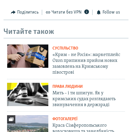
Поділитись
Читати без VPN
Follow us
Читайте також
СУСПІЛЬСТВО
«Крим – не Росія»: маркетплейс
Ozon припинив прийом нових
замовлень на Кримському
півострові
ПРАВА ЛЮДИНИ
Мить – і ти шпигун. Як у
кримських судах розглядають
звинувачення в держзраді
ФОТОГАЛЕРЕЇ
Краса Сімферопольського
водосховища та занедбаність