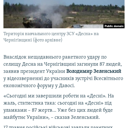
ВІДЕОУРОКИ «ELIFBE»
Русский
СВІДЧЕННЯ ОКУПАЦІЇ
Qırımtatar
УКРАЇНСЬКА ПРОБЛЕМА КРИМУ
Територія навчального центру ЗСУ «Десна» на
ДОЛУЧАЙСЯ!
ІНФОГРАФІКА
Чернігівщині (фото архівне)
Внаслідок нещодавнього ракетного удару по
Усі сайти RFE/RL
селищу Десна на Чернігівщині загинули 87 людей,
заявив президент України
Володимир Зеленський
у відеозверненні до учасників зустрічі Всесвітнього
економічного форуму у Давосі.
«Сьогодні ми завершили роботи на «Десні». На
жаль, статистика така: сьогодні на «Десні» під
уламками – 87 жертв… Уже без цих людей буде
майбутнє України», – сказав Зеленський.
17 травня російські військові завдали ракетних