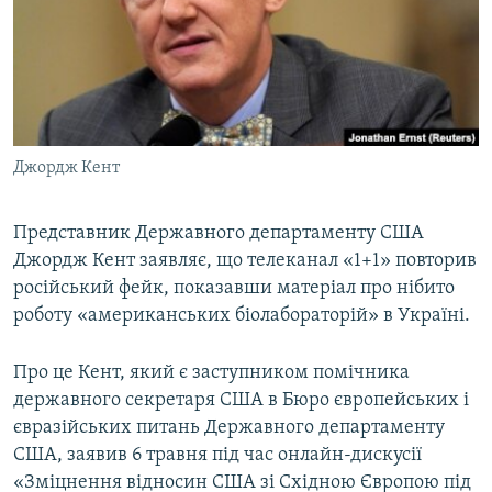
ВІДЕОУРОКИ «ELIFBE»
Русский
СВІДЧЕННЯ ОКУПАЦІЇ
Qırımtatar
УКРАЇНСЬКА ПРОБЛЕМА КРИМУ
ДОЛУЧАЙСЯ!
ІНФОГРАФІКА
Джордж Кент
Представник Державного департаменту США
Усі сайти RFE/RL
Джордж Кент заявляє, що телеканал «1+1» повторив
російський фейк, показавши матеріал про нібито
роботу «американських біолабораторій» в Україні.
Про це Кент, який є заступником помічника
державного секретаря США в Бюро європейських і
євразійських питань Державного департаменту
США, заявив 6 травня під час онлайн-дискусії
«Зміцнення відносин США зі Східною Європою під