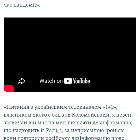
час пандемії».
«Питання з українським телеканалом «1+1»,
власником якого є олігарх Коломойський, я певен,
зазвичай він має на меті виявляти дезінформацію,
що надходить із Росії, і, за неприємною іронією,
вони повторили російську дезінформацію щодо