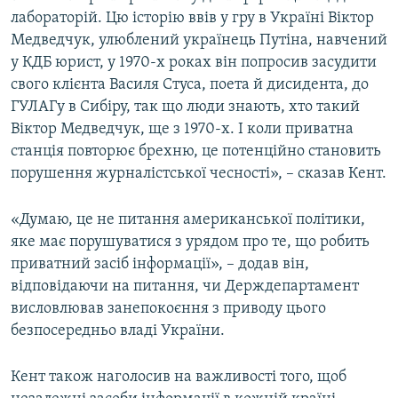
лабораторій. Цю історію ввів у гру в Україні Віктор
Медведчук, улюблений українець Путіна, навчений
у КДБ юрист, у 1970-х роках він попросив засудити
свого клієнта Василя Стуса, поета й дисидента, до
ГУЛАГу в Сибіру, так що люди знають, хто такий
Віктор Медведчук, ще з 1970-х. І коли приватна
станція повторює брехню, це потенційно становить
порушення журналістської чесності», – сказав Кент.
«Думаю, це не питання американської політики,
яке має порушуватися з урядом про те, що робить
приватний засіб інформації», – додав він,
відповідаючи на питання, чи Держдепартамент
висловлював занепокоєння з приводу цього
безпосередньо владі України.
Кент також наголосив на важливості того, щоб