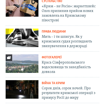
СУСПІЛЬСТВО
«Крим – не Росія»: маркетплейс
Ozon припинив прийом нових
замовлень на Кримському
півострові
ПРАВА ЛЮДИНИ
Мить – і ти шпигун. Як у
кримських судах розглядають
звинувачення в держзраді
ФОТОГАЛЕРЕЇ
Краса Сімферопольського
водосховища та занедбаність
довкола
ВІЙНА ТА КРИМ
Сорок днів, сорок ночей. Про
результати кримської операції з
примусу Росії до миру