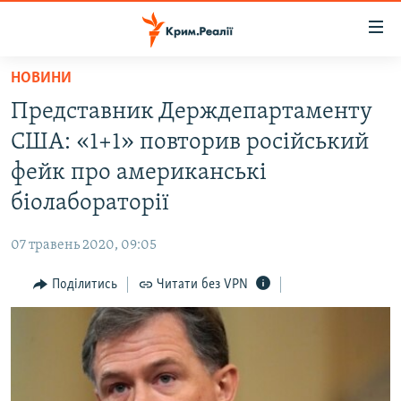
Доступність
посилання
Перейти
НОВИНИ
до
НОВИНИ
Представник Держдепартаменту
основного
ВОДА.КРИМ
матеріалу
США: «1+1» повторив російський
ВІДЕО ТА ФОТО
Перейти
фейк про американські
до
ПОЛІТИКА
біолабораторії
основної
БЛОГИ
навігації
07 травень 2020, 09:05
Перейти
ПОГЛЯД
до
Поділитись
Читати без VPN
ІНТЕРВ'Ю
пошуку
ВСЕ ЗА ДЕНЬ
СПЕЦПРОЕКТИ
ЯК ОБІЙТИ БЛОКУВАННЯ
ДЕПОРТАЦІЯ