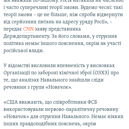
ми вважали по-іншому. Росія натякала на численні
і часто суперечливі теорії змови. Будемо чесні: такі
теорії змови – це не більше, ніж спроби відвернути
від серйозних питань на адресу уряду Росії», –
передає
CNN
заяву представника
Держдепартаменту. За його словами, у отруєння
політика немає іншого пояснення, окрім як участі
російської влади.
У відомстві висловили впевненість у висновках
Організації по забороні хімічної зброї (ОЗХЗ) про
те, що аналізах Навального знайшли сліди
речовини з групи «Новачок».
«США вважають, що співробітники ФСБ
використовували нервово-паралітичну речовину
«Новачок» для отруєння Навального. Немає ніяких
інших правдоподібних пояснень, окрім