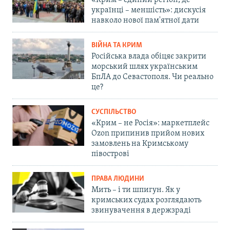
«Крим – єдиний регіон, де
українці – меншість»: дискусія
навколо нової пам'ятної дати
ВІЙНА ТА КРИМ
Російська влада обіцяє закрити
морський шлях українським
БпЛА до Севастополя. Чи реально
це?
СУСПІЛЬСТВО
«Крим – не Росія»: маркетплейс
Ozon припинив прийом нових
замовлень на Кримському
півострові
ПРАВА ЛЮДИНИ
Мить – і ти шпигун. Як у
кримських судах розглядають
звинувачення в держзраді