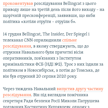
прокоментував
розслідування Bellingcat з цього
приводу лише на третій день після його виходу – на
щорічній пресконференції, заявивши, що якби
політика «хотіли отруїти – отруїли б».
14 грудня Bellingcat, The Insider, Der Spiegel і
телеканал CNN оприлюднили
спільне
розслідування
, в якому стверджують, що до
отруєння Навального були причетні вісім
оперативників, пов’язаних з Інститутом
криміналістики ФСБ (НДІ №2). Троє з них їздили за
політиком в Новосибірськ, а потім до Томська, де
він був отруєний 20 серпня 2020 року.
Через тиждень Навальний
випустив другу частину
розслідування
. Він під виглядом помічника
секретаря Ради безпеки Росії Миколи Патрушева
подзвонив Костянтину Кудрявцеву, одному з