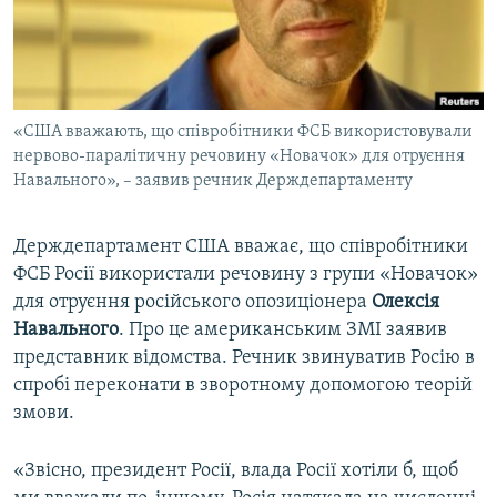
ВІДЕОУРОКИ «ELIFBE»
Русский
СВІДЧЕННЯ ОКУПАЦІЇ
Qırımtatar
УКРАЇНСЬКА ПРОБЛЕМА КРИМУ
«США вважають, що співробітники ФСБ використовували
ДОЛУЧАЙСЯ!
ІНФОГРАФІКА
нервово-паралітичну речовину «Новачок» для отруєння
Навального», – заявив речник Держдепартаменту
Усі сайти RFE/RL
Держдепартамент США вважає, що співробітники
ФСБ Росії використали речовину з групи «Новачок»
для отруєння російського опозиціонера
Олексія
Навального
. Про це американським ЗМІ заявив
представник відомства. Речник звинуватив Росію в
спробі переконати в зворотному допомогою теорій
змови.
«Звісно, президент Росії, влада Росії хотіли б, щоб