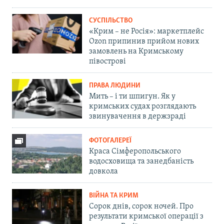
СУСПІЛЬСТВО
«Крим – не Росія»: маркетплейс
Ozon припинив прийом нових
замовлень на Кримському
півострові
ПРАВА ЛЮДИНИ
Мить – і ти шпигун. Як у
кримських судах розглядають
звинувачення в держзраді
ФОТОГАЛЕРЕЇ
Краса Сімферопольського
водосховища та занедбаність
довкола
ВІЙНА ТА КРИМ
Сорок днів, сорок ночей. Про
результати кримської операції з