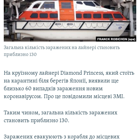
ВІДЕОУРОКИ «ELIFBE»
Русский
СВІДЧЕННЯ ОКУПАЦІЇ
Qırımtatar
УКРАЇНСЬКА ПРОБЛЕМА КРИМУ
ДОЛУЧАЙСЯ!
ІНФОГРАФІКА
Загальна кількість заражених на лайнері становить
приблизно 130
Усі сайти RFE/RL
На круїзному лайнері Diamond Princess, який стоїть
на карантині біля берегів Японії, виявили ще
близько 60 випадків зараження новим
коронавірусом. Про це повідомили місцеві ЗМІ.
Таким чином, загальна кількість заражених
становить приблизно 130.
Заражених евакуюють з корабля до місцевих