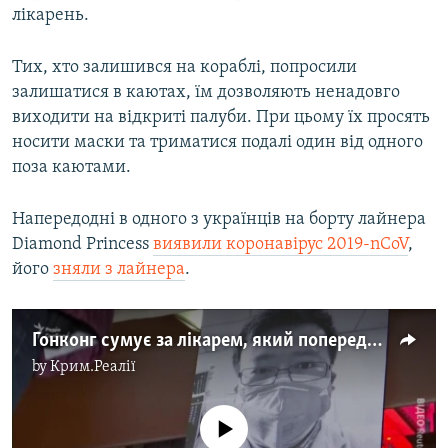
лікарень.
Тих, хто залишився на кораблі, попросили
залишатися в каютах, їм дозволяють ненадовго
виходити на відкриті палуби. При цьому їх просять
носити маски та триматися подалі один від одного
поза каютами.
Напередодні в одного з українців на борту лайнера
Diamond Princess
виявили коронавірус 2019-nCoV
,
його
зняли з лайнера
.
Гонконг сумує за лікарем, який попередив про коронавірус – відео
by
Крим.Реалії
No media source currently available