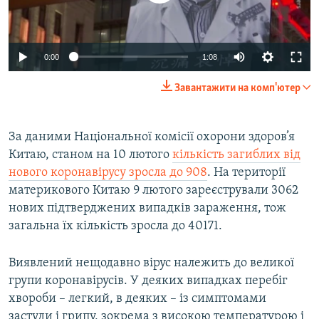
Auto
0:00
1:08
270p
Завантажити на комп'ютер
360p
Auto
270p
360p
404p
404p
За даними Національної комісії охорони здоров’я
Китаю, станом на 10 лютого
кількість загиблих від
1080p
1080p
нового коронавірусу зросла до 908
. На території
материкового Китаю 9 лютого зареєстрували 3062
нових підтверджених випадків зараження, тож
загальна їх кількість зросла до 40171.
Виявлений нещодавно вірус належить до великої
групи коронавірусів. У деяких випадках перебіг
хвороби – легкий, в деяких – із симптомами
застуди і грипу, зокрема з високою температурою і