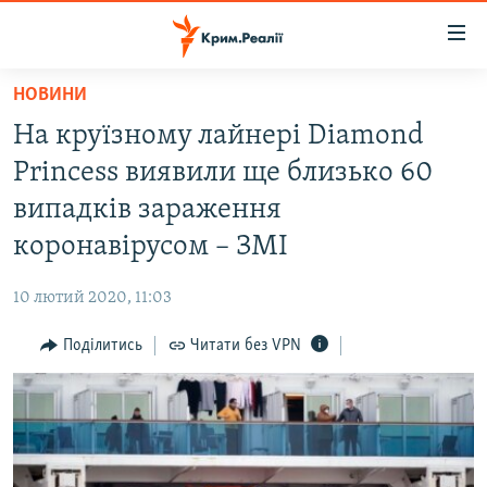
Доступність
посилання
Перейти
НОВИНИ
до
НОВИНИ
На круїзному лайнері Diamond
основного
ВОДА.КРИМ
матеріалу
Princess виявили ще близько 60
ВІДЕО ТА ФОТО
Перейти
випадків зараження
до
ПОЛІТИКА
коронавірусом – ЗМІ
основної
БЛОГИ
навігації
10 лютий 2020, 11:03
Перейти
ПОГЛЯД
до
Поділитись
Читати без VPN
ІНТЕРВ'Ю
пошуку
ВСЕ ЗА ДЕНЬ
СПЕЦПРОЕКТИ
ЯК ОБІЙТИ БЛОКУВАННЯ
ДЕПОРТАЦІЯ