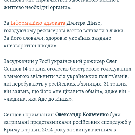
Сенцова «не справляється з доставкою кисню в
життєво необхідні органи».
За
інформацією адвоката
Дмитра Дінзе,
голодуючому режисерові важко вставати з ліжка.
За його словами, здоров'ю українця завдано
«незворотної шкоди».
Засуджений у Росії український режисер Олег
Сенцов 14 травня оголосив безстрокове голодування
з вимогою звільнити всіх українських політв'язнів,
які перебувають у російських в'язницях. 31 травня
він заявив, що його «не цікавить обмін», адже він –
«людина, яка йде до кінця».
Сенцов і кримчанин
Олександр Кольченко
були
затримані представниками російських спецслужб у
Криму в травні 2014 року за звинуваченням в