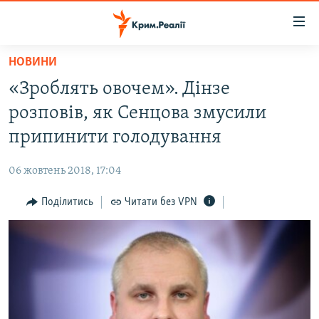
Доступність
посилання
Перейти
НОВИНИ
до
НОВИНИ
«Зроблять овочем». Дінзе
основного
ВОДА.КРИМ
матеріалу
розповів, як Сенцова змусили
ВІДЕО ТА ФОТО
Перейти
припинити голодування
до
ПОЛІТИКА
основної
06 жовтень 2018, 17:04
БЛОГИ
навігації
Перейти
Поділитись
Читати без VPN
ПОГЛЯД
до
ІНТЕРВ'Ю
пошуку
ВСЕ ЗА ДЕНЬ
СПЕЦПРОЕКТИ
ЯК ОБІЙТИ БЛОКУВАННЯ
ДЕПОРТАЦІЯ