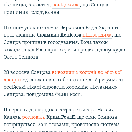
п'ятницю, 5 жовтня,
повідомила
, що Сенцов
припинив голодування.
Пізніше уповноважена Верховної Ради України з
прав людини
Людмила Денісова
підтвердила
, що
Сенцов припинив голодування. Вона також
зажадала від Росії прискорити процес її допуску до
Олега Сенцова.
28 вересня Сенцова
вивозили з колонії до міської
лікарні
«для планового обстеження». У результаті
російські лікарі «провели корекцію лікування»
Сенцова, повідомила ФСВП Росії.
11 вересня двоюрідна сестра режисера Наталя
Каплан
розповіла
Крим.Реалії
, що стан Сенцова
погіршується. За її словами, кровоносна система