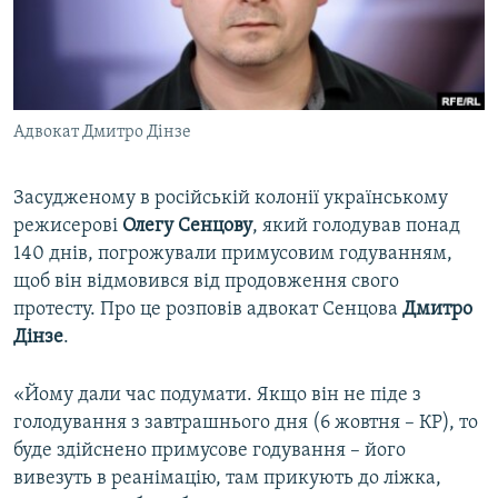
ВІДЕОУРОКИ «ELIFBE»
Русский
СВІДЧЕННЯ ОКУПАЦІЇ
Qırımtatar
УКРАЇНСЬКА ПРОБЛЕМА КРИМУ
Адвокат Дмитро Дінзе
ДОЛУЧАЙСЯ!
ІНФОГРАФІКА
Засудженому в російській колонії українському
режисерові
Олегу Сенцову
, який голодував понад
Усі сайти RFE/RL
140 днів, погрожували примусовим годуванням,
щоб він відмовився від продовження свого
протесту. Про це розповів адвокат Сенцова
Дмитро
Дінзе
.
«Йому дали час подумати. Якщо він не піде з
голодування з завтрашнього дня (6 жовтня – КР), то
буде здійснено примусове годування – його
вивезуть в реанімацію, там прикують до ліжка,