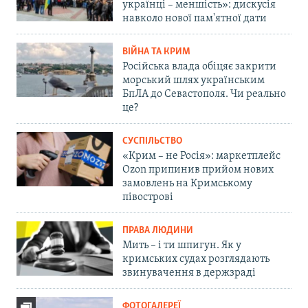
українці – меншість»: дискусія
навколо нової пам'ятної дати
ВІЙНА ТА КРИМ
Російська влада обіцяє закрити
морський шлях українським
БпЛА до Севастополя. Чи реально
це?
СУСПІЛЬСТВО
«Крим – не Росія»: маркетплейс
Ozon припинив прийом нових
замовлень на Кримському
півострові
ПРАВА ЛЮДИНИ
Мить – і ти шпигун. Як у
кримських судах розглядають
звинувачення в держзраді
ФОТОГАЛЕРЕЇ