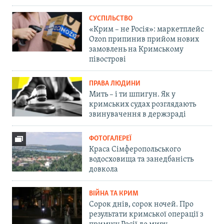
СУСПІЛЬСТВО
«Крим – не Росія»: маркетплейс
Ozon припинив прийом нових
замовлень на Кримському
півострові
ПРАВА ЛЮДИНИ
Мить – і ти шпигун. Як у
кримських судах розглядають
звинувачення в держзраді
ФОТОГАЛЕРЕЇ
Краса Сімферопольського
водосховища та занедбаність
довкола
ВІЙНА ТА КРИМ
Сорок днів, сорок ночей. Про
результати кримської операції з