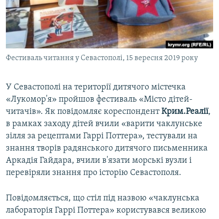
ВІДЕОУРОКИ «ELIFBE»
Русский
СВІДЧЕННЯ ОКУПАЦІЇ
Qırımtatar
УКРАЇНСЬКА ПРОБЛЕМА КРИМУ
Фестиваль читання у Севастополі, 15 вересня 2019 року
ДОЛУЧАЙСЯ!
ІНФОГРАФІКА
У Севастополі на території дитячого містечка
«Лукомор'я» пройшов фестиваль «Місто дітей-
Усі сайти RFE/RL
читачів». Як повідомляє кореспондент
Крим.Реалії
,
в рамках заходу дітей вчили «варити чаклунське
зілля за рецептами Гаррі Поттера», тестували на
знання творів радянського дитячого письменника
Аркадія Гайдара, вчили в'язати морські вузли і
перевіряли знання про історію Севастополя.
Повідомляється, що стіл під назвою «чаклунська
лабораторія Гаррі Поттера» користувався великою