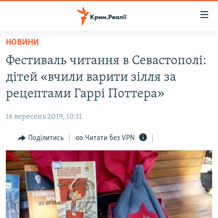
Доступність
посилання
Перейти
НОВИНИ
до
НОВИНИ
Фестиваль читання в Севастополі:
основного
ВОДА.КРИМ
матеріалу
дітей «вчили варити зілля за
ВІДЕО ТА ФОТО
Перейти
рецептами Гаррі Поттера»
до
ПОЛІТИКА
основної
16 вересень 2019, 10:11
БЛОГИ
навігації
Перейти
Поділитись
Читати без VPN
ПОГЛЯД
до
ІНТЕРВ'Ю
пошуку
ВСЕ ЗА ДЕНЬ
СПЕЦПРОЕКТИ
ЯК ОБІЙТИ БЛОКУВАННЯ
ДЕПОРТАЦІЯ