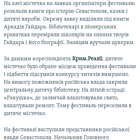
На алеї містечка на лавках організатори фестивалю
розклали книги про історію Севастополя, казки і
дитячі вироби. Окрему лавку виділили під книги
Аркадія Гайдара. Бібліотекарі в піонерських
краватках перевіряли школярів на знання творів
Гайдара і його біографії. Знавцям вручали цукерки.
За даними кореспондента
Крим.Реалії
, дитяче
містечко було обране місцем проведення фестивалю
і підбиття підсумків конкурсу читачів вимушено.
На вимогу пожежників російська влада закрили
центральну дитячу бібліотеку. На літній естраді
«Ракушка», де зазвичай влаштовували свято,
влаштували ремонт. Тому фестиваль переселили в
дитяче містечко.
На фестивалі виступили представники російської
влади Севастополя. Начальник Головного