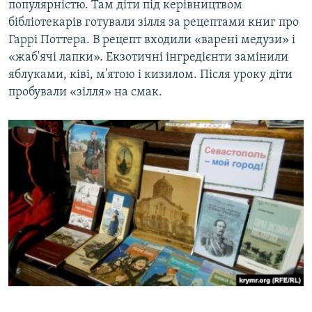
популярністю. Там діти під керівництвом
бібліотекарів готували зілля за рецептами книг про
Гаррі Поттера. В рецепт входили «варені медузи» і
«жаб'ячі лапки». Екзотичні інгредієнти замінили
яблуками, ківі, м'ятою і кизилом. Після уроку діти
пробували «зілля» на смак.