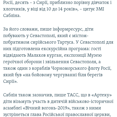
Росії, десять – з Сирії, приблизно порівну дівчаток і
хлопчиків, у віці від 10 до 14 років», – цитує ЗМІ
Сабліна.
За його словами, пише інформресурс, діти
побувають у Севастополі, який є містом-
побратимом сирійського Тартуса. У Севастополі для
них підготовлена екскурсійна програма: гості
відвідають Малахов курган, експозиції Музею
героїчної оборони і звільнення Севастополя, а
також один з кораблів Чорноморського флоту Росії,
який був «на бойовому чергуванні біля берегів
Сирії».
Саблін також зазначив, пише ТАСС, що в «Артеку»
діти візьмуть участь в дитячій військово-історичної
асамблеї «Вічний вогонь-2019», також з ними
зустрінеться глава Російської православної церкви,