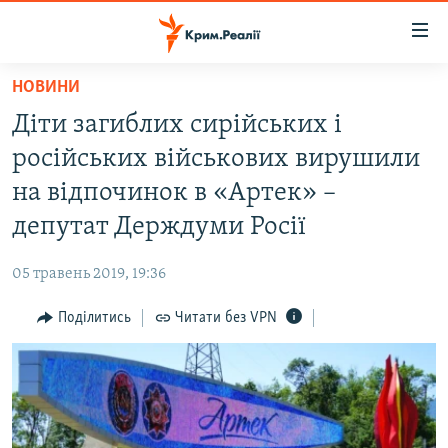
Доступність
посилання
Перейти
НОВИНИ
до
НОВИНИ
Діти загиблих сирійських і
основного
ВОДА.КРИМ
матеріалу
російських військових вирушили
ВІДЕО ТА ФОТО
Перейти
на відпочинок в «Артек» –
до
ПОЛІТИКА
депутат Держдуми Росії
основної
БЛОГИ
навігації
05 травень 2019, 19:36
Перейти
ПОГЛЯД
до
Поділитись
Читати без VPN
ІНТЕРВ'Ю
пошуку
ВСЕ ЗА ДЕНЬ
СПЕЦПРОЕКТИ
ЯК ОБІЙТИ БЛОКУВАННЯ
ДЕПОРТАЦІЯ