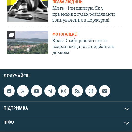
ПРАВА ЛЮДИНИ
Мить – і ти шпигун. Як у
кримських судах розглядають
звинувачення в держзраді
ФОТОГАЛЕРЕЇ
Краса Сімферопольського
водосховища та занедбаність
довкола
ДОЛУЧАЙСЯ!
ПІДТРИМКА
ІНФО