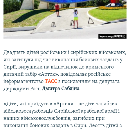
ВІДЕОУРОКИ «ELIFBE»
Русский
СВІДЧЕННЯ ОКУПАЦІЇ
Qırımtatar
УКРАЇНСЬКА ПРОБЛЕМА КРИМУ
ДОЛУЧАЙСЯ!
ІНФОГРАФІКА
Двадцять дітей російських і сирійських військових,
які загинули під час виконання бойових завдань у
Усі сайти RFE/RL
Сирії, вирушили на відпочинок до кримського
дитячий табір «Артек», повідомляє російське
інформагентство
ТАСС
​з посиланням на депутата
Держдуми Росії
Дмитра Сабліна
.
«Діти, які приїдуть в «Артек» – це діти загиблих
військовослужбовців Сирійської арабської армії і
наших військовослужбовців, загиблих при
виконанні бойових завдань в Сирії. Десять дітей з