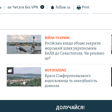
ь
Читати без VPN
Follow us
Print
ВІЙНА ТА КРИМ
Російська влада обіцяє закрити
морський шлях українським
БпЛА до Севастополя. Чи реально
це?
ФОТОГАЛЕРЕЇ
Краса Сімферопольського
водосховища та занедбаність
довкола
ДОЛУЧАЙСЯ!