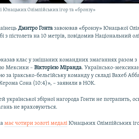
лі Юнацьких Олімпійських ігор та «бронзу»
раїнець
Дмитро Гонта
завоював «бронзу» Юнацької Олі
ьбі з пістолета на 10 метрів, повідомив Національний о
оказав клас у змішаних командних змаганнях разом з
ею Мексики –
Вікторією Міранда
. Українсько-мексика
ю за іраксько-бельгійську команду у складі Вахеб Абб
Жерома Сона (10:4)», – заявили в НОК.
ей української збірної нагорода Гонти не потрапить, ос
гань не враховуються.
на
має чотири золоті медалі
Юнацьких Олімпійських іго