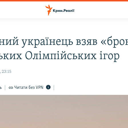
чний українець взяв «бро
ких Олімпійських ігор
 23:15
ь
Читати без VPN