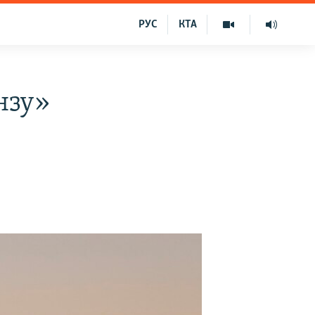
РУС
КТА
нзу»