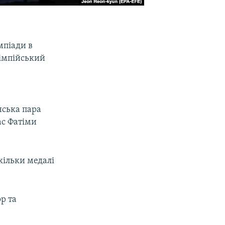
мпіади в
лімпійський
нська пара
ас Фатіми
кільки медалі
р та