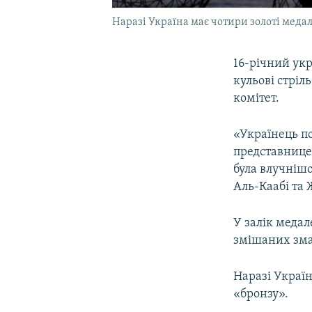
Наразі Україна має чотири золоті меда
16-річний ук
кульові стріл
комітет.
«Українець п
представниц
була влучнішо
Аль-Каабі та 
У залік медал
змішаних зма
Наразі Украї
«бронзу».