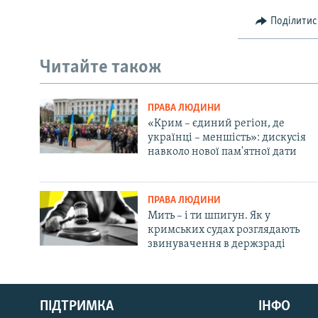
Поділитис
Читайте також
ПРАВА ЛЮДИНИ
«Крим – єдиний регіон, де
українці – меншість»: дискусія
навколо нової пам'ятної дати
ПРАВА ЛЮДИНИ
Мить – і ти шпигун. Як у
кримських судах розглядають
звинувачення в держзраді
Русский
ПІДТРИМКА
ІНФО
Qırımtatar