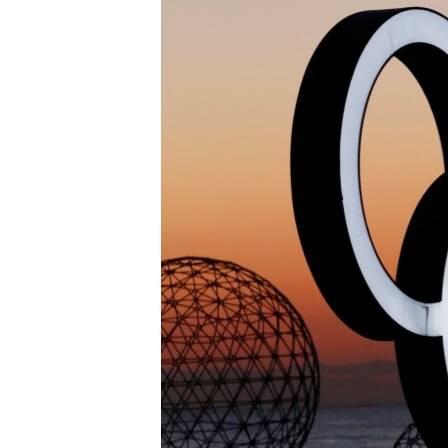
ВІДЕОУРОКИ «ELIFBE»
СВІДЧЕННЯ ОКУПАЦІЇ
УКРАЇНСЬКА ПРОБЛЕМА КРИМУ
ІНФОГРАФІКА