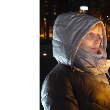
ВІДЕОУРОКИ «ELIFBE»
СВІДЧЕННЯ ОКУПАЦІЇ
УКРАЇНСЬКА ПРОБЛЕМА КРИМУ
ІНФОГРАФІКА