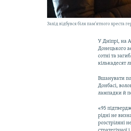
Захід відбувся біля пам’ятного хреста 
У Дніпрі, на 
Донецького ае
сотні та заги
кількадесят 
Вшанувати по
Донбасі, воло
лампадки й по
«95 підтвердж
рідні не визн
розстріляні н
стратегічної 