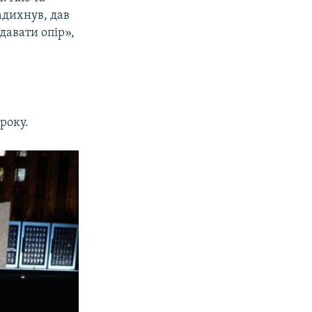
адихнув, дав
давати опір»,
року.