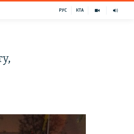
РУС
КТА
у,