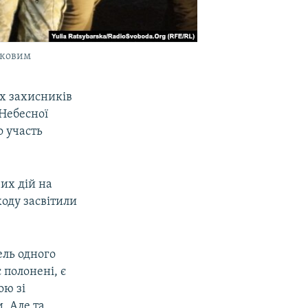
ськовим
их захисників
 Небесної
о участь
их дій на
оду засвітили
ель одного
 полонені, є
ою зі
и. Але та