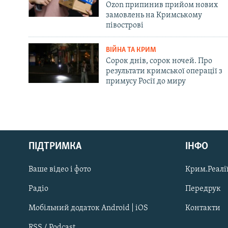
Ozon припинив прийом нових
замовлень на Кримському
півострові
ВІЙНА ТА КРИМ
Сорок днів, сорок ночей. Про
результати кримської операції з
примусу Росії до миру
Русский
Qırımtatar
ПІДТРИМКА
ІНФО
Ваше відео і фото
Крим.Реалії
ДОЛУЧАЙСЯ!
Радіо
Передрук
Мобільний додаток Android | iOS
Контакти
RSS / Podcast