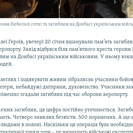
героям Небесної сотні та загиблим на Донбасі українським вій
Алеї Героїв, увечері 20 січня вшанували пам’ять загибл
ропорту. Захід відбувся біля пам’ятного хреста героям
блим на Донбасі українським військовим. У ньому взял
людей.
леглих і подякувати живим зібралисяь учасники бойов
нтери, небайдужі дніпряни, духовенство. Учасники зах
іменно згадали загиблих під час оборони аеропорту.
ених загиблих, ця цифра постійно уточнюється. Загиб
ають. Четверо зниклих безвісти. 500 поранених. А ще є
елюдами в полоні. Наскільки ця операція була необхідн
і тактичної точки зору – це визначать військові експерт