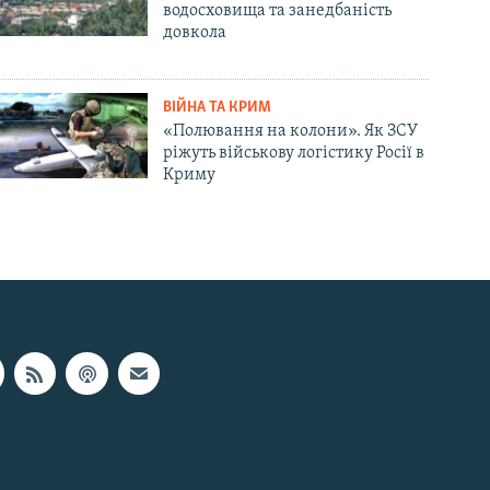
водосховища та занедбаність
довкола
ВІЙНА ТА КРИМ
«Полювання на колони». Як ЗСУ
ріжуть військову логістику Росії в
Криму