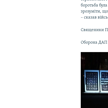
боротьба була
зрозуміти, що
– сказав вій
Священики ПЦ
Оборона ДАП т