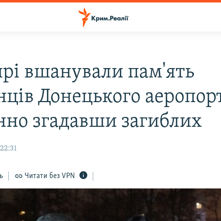
прі вшанували пам'ять
нців Донецького аеропорт
нно згадавши загиблих
22:31
ь
Читати без VPN