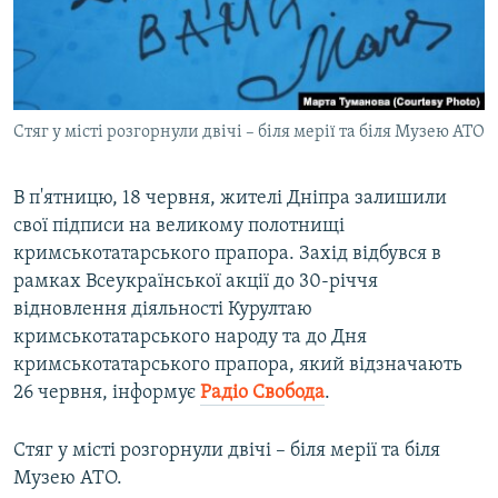
ВІДЕОУРОКИ «ELIFBE»
Русский
СВІДЧЕННЯ ОКУПАЦІЇ
Qırımtatar
УКРАЇНСЬКА ПРОБЛЕМА КРИМУ
Стяг у місті розгорнули двічі – біля мерії та біля Музею АТО
ДОЛУЧАЙСЯ!
ІНФОГРАФІКА
В п'ятницю, 18 червня, жителі Дніпра залишили
свої підписи на великому полотнищі
Усі сайти RFE/RL
кримськотатарського прапора. Захід відбувся в
рамках Всеукраїнської акції до 30-річчя
відновлення діяльності Курултаю
кримськотатарського народу та до Дня
кримськотатарського прапора, який відзначають
26 червня, інформує
Радіо Свобода
.
Стяг у місті розгорнули двічі – біля мерії та біля
Музею АТО.