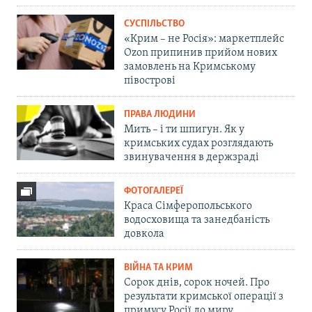
СУСПІЛЬСТВО
«Крим – не Росія»: маркетплейс
Ozon припинив прийом нових
замовлень на Кримському
півострові
ПРАВА ЛЮДИНИ
Мить – і ти шпигун. Як у
кримських судах розглядають
звинувачення в держзраді
ФОТОГАЛЕРЕЇ
Краса Сімферопольського
водосховища та занедбаність
довкола
ВІЙНА ТА КРИМ
Сорок днів, сорок ночей. Про
результати кримської операції з
примусу Росії до миру