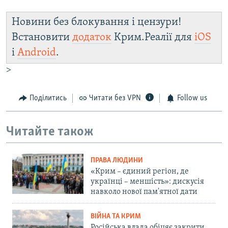
d
e
Новини без блокування і цензури!
Встановити
додаток
Крим.Реалії для
iOS
і
Android
.
>
Поділитись
Читати без VPN
Follow us
Читайте також
ПРАВА ЛЮДИНИ
«Крим – єдиний регіон, де
українці – меншість»: дискусія
навколо нової пам'ятної дати
ВІЙНА ТА КРИМ
Російська влада обіцяє закрити