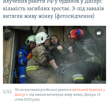
Влучення ракети РФ у будинок у Дніпрі:
кількість загиблих зростає. З-під завалів
витягли живу жінку (фотосвідчення)
Після влучання російської ракети в
житловий будинок у
1/12
Дніпрі
з-під завалів витягнули живу жінку. Дніпро, 15
січня 2023 року