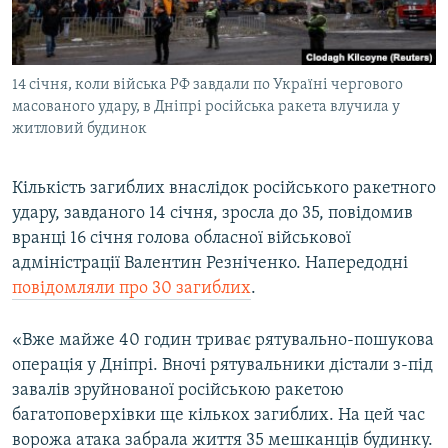
ВІДЕОУРОКИ «ELIFBE»
Русский
СВІДЧЕННЯ ОКУПАЦІЇ
Qırımtatar
14 січня, коли війська РФ завдали по Україні чергового
УКРАЇНСЬКА ПРОБЛЕМА КРИМУ
масованого удару, в Дніпрі російська ракета влучила у
ДОЛУЧАЙСЯ!
ІНФОГРАФІКА
житловий будинок
Кількість загиблих внаслідок російського ракетного
удару, завданого 14 січня, зросла до 35, повідомив
Усі сайти RFE/RL
вранці 16 січня голова обласної військової
адміністрації Валентин Резніченко. Напередодні
повідомляли про 30 загиблих
.
«Вже майже 40 годин триває рятувально-пошукова
операція у Дніпрі. Вночі рятувальники дістали з-під
завалів зруйнованої російською ракетою
багатоповерхівки ще кількох загиблих. На цей час
ворожа атака забрала життя 35 мешканців будинку.