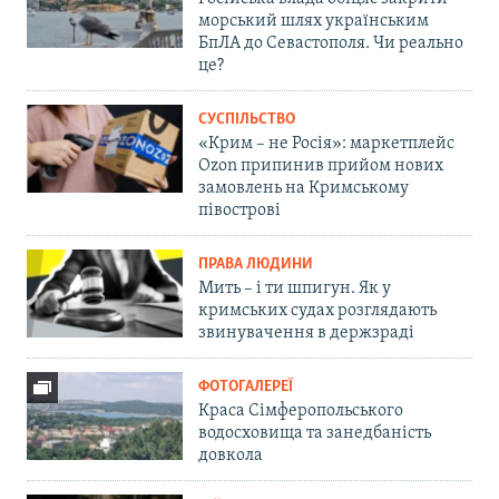
морський шлях українським
БпЛА до Севастополя. Чи реально
це?
СУСПІЛЬСТВО
«Крим – не Росія»: маркетплейс
Ozon припинив прийом нових
замовлень на Кримському
півострові
ПРАВА ЛЮДИНИ
Мить – і ти шпигун. Як у
кримських судах розглядають
звинувачення в держзраді
ФОТОГАЛЕРЕЇ
Краса Сімферопольського
водосховища та занедбаність
довкола