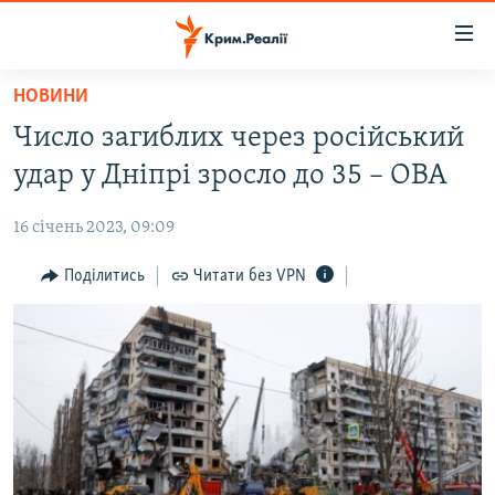
Доступність
посилання
Перейти
НОВИНИ
до
НОВИНИ
Число загиблих через російський
основного
ВОДА.КРИМ
матеріалу
удар у Дніпрі зросло до 35 – ОВА
ВІДЕО ТА ФОТО
Перейти
до
16 січень 2023, 09:09
ПОЛІТИКА
основної
БЛОГИ
Поділитись
Читати без VPN
навігації
Перейти
ПОГЛЯД
до
ІНТЕРВ'Ю
пошуку
ВСЕ ЗА ДЕНЬ
СПЕЦПРОЕКТИ
ЯК ОБІЙТИ БЛОКУВАННЯ
ДЕПОРТАЦІЯ