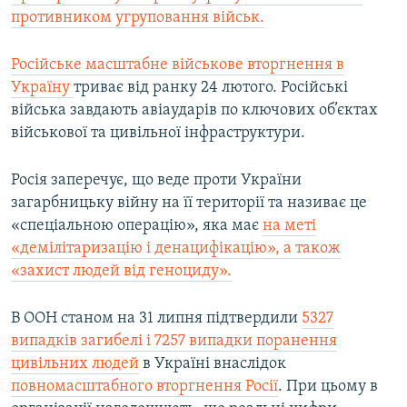
противником угруповання військ.
Російське масштабне військове вторгнення в
Україну
триває від ранку 24 лютого. Російські
війська завдають авіаударів по ключових об’єктах
військової та цивільної інфраструктури.
Росія заперечує, що веде проти України
загарбницьку війну на її території та називає це
«спеціальною операцію», яка має
на меті
«демілітаризацію і денацифікацію», а також
«захист людей від геноциду».
В ООН станом на 31 липня підтвердили
5327
випадків загибелі і 7257 випадки поранення
цивільних людей
в Україні внаслідок
повномасштабного вторгнення Росії
. При цьому в