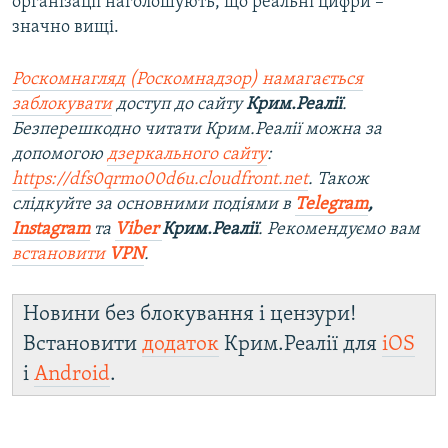
організації наголошують, що реальні цифри –
значно вищі.
Роскомнагляд (Роскомнадзор) намагається
заблокувати
доступ до сайту
Крим.Реалії
.
Безперешкодно читати Крим.Реалії можна за
допомогою
дзеркального сайту
:
https://dfs0qrmo00d6u.cloudfront.net
. Також
слідкуйте за основними подіями в
Telegram
,
Instagram
та
Viber
Крим.Реалії
. Рекомендуємо вам
встановити
VPN
.
Новини без блокування і цензури!
Встановити
додаток
Крим.Реалії для
iOS
і
Android
.