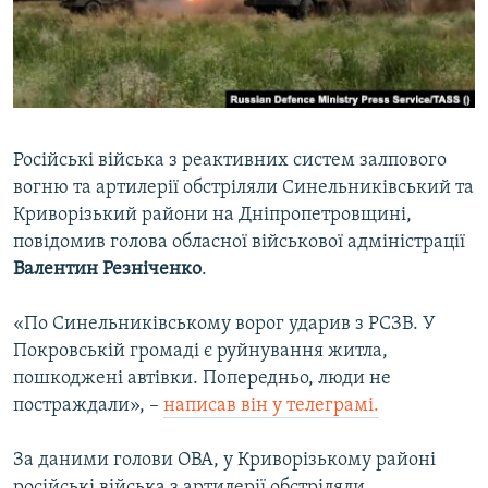
ВІДЕОУРОКИ «ELIFBE»
Русский
СВІДЧЕННЯ ОКУПАЦІЇ
Qırımtatar
УКРАЇНСЬКА ПРОБЛЕМА КРИМУ
ДОЛУЧАЙСЯ!
ІНФОГРАФІКА
Російські війська з реактивних систем залпового
вогню та артилерії обстріляли Синельниківський та
Криворізький райони на Дніпропетровщині,
Усі сайти RFE/RL
повідомив голова обласної військової адміністрації
Валентин Резніченко
.
«По Синельниківському ворог ударив з РСЗВ. У
Покровській громаді є руйнування житла,
пошкоджені автівки. Попередньо, люди не
постраждали», –
написав він у телеграмі.
За даними голови ОВА, у Криворізькому районі
російські війська з артилерії обстріляли