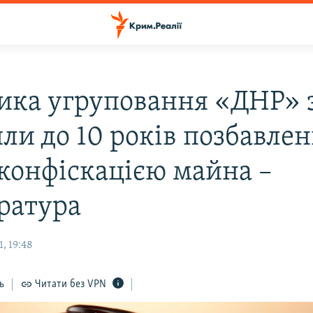
ика угруповання «ДНР» 
ли до 10 років позбавле
 конфіскацією майна –
ратура
, 19:48
ь
Читати без VPN