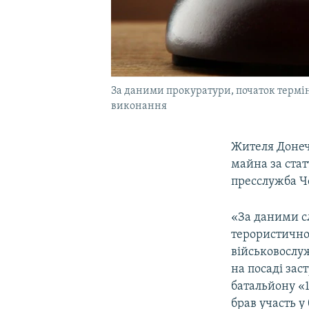
За даними прокуратури, початок термі
виконання
Жителя Донеч
майна за стат
пресслужба Ч
«За даними сл
терористичної
військовослу
на посаді за
батальйону «1
брав участь у