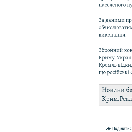
населеного пу
За даними пр
обчислюватим
виконання.
Збройний конф
Криму. Україн
Кремль відкид
що російські 
Новини бе
Крим.Реал
Поділитис