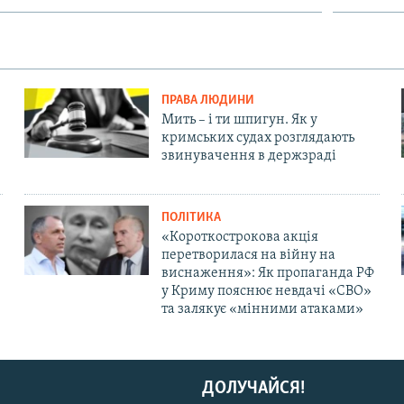
ПРАВА ЛЮДИНИ
Мить – і ти шпигун. Як у
кримських судах розглядають
звинувачення в держзраді
ПОЛІТИКА
«Короткострокова акція
перетворилася на війну на
виснаження»: Як пропаганда РФ
у Криму пояснює невдачі «СВО»
та залякує «мінними атаками»
ДОЛУЧАЙСЯ!