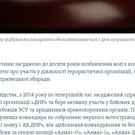
ну відбування покарання обчислюватиметься з дня затримання
чини засуджено до десяти років позбавлення волі з ко
тею про участь у діяльності терористичної організації,
ернівецької облради.
ідства, з 2014 року по теперішній час засуджений спри
 організації «ДНР» та бере активну участь у бойових д
жбовців ЗСУ та працівників правоохоронних органів. 
ступника командира по озброєнню першого мотострілец
1 полку 1 АК ДНР», він здійснював командування та б
 боях за опорні позиції «Алмаз-0», «Алмаз-1», «Алмаз-