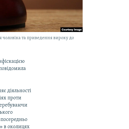
 чоловіка та приведення вироку до
нфіскацією
 повідомила
яє діяльності
іях проти
Перебуваючи
ького
езпосередньо
2» в околицях