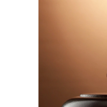
ВІДЕОУРОКИ «ELIFBE»
СВІДЧЕННЯ ОКУПАЦІЇ
УКРАЇНСЬКА ПРОБЛЕМА КРИМУ
ІНФОГРАФІКА