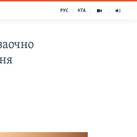
РУС
КТА
заочно
ння