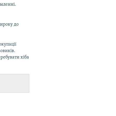
омленні.
ироку до
окупації
овиків.
еребувати хіба