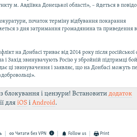
нкту м. Авдіївка Донецької області», – йдеться в повід
окуратури, початок терміну відбування покарання
еться з дня затримання громадянина та приведення в
лікт на Донбасі триває від 2014 року після російської 
а і Захід звинувачують Росію у збройній підтримці бой
ає ці звинувачення і заявляє, що на Донбасі можуть п
«добровольці».
з блокування і цензури! Встановити
додаток
ії для
iOS
і
Android
.
ь
Читати без VPN
Follow us
Print