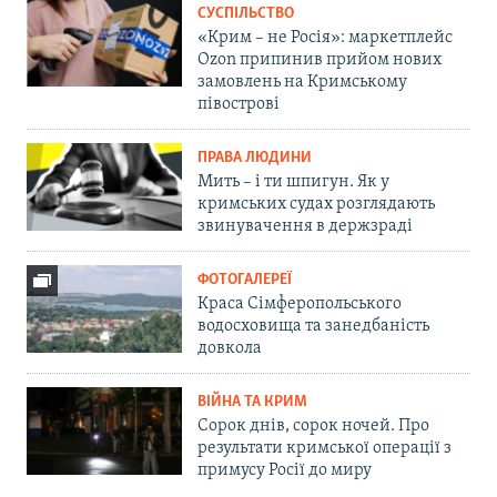
СУСПІЛЬСТВО
«Крим – не Росія»: маркетплейс
Ozon припинив прийом нових
замовлень на Кримському
півострові
ПРАВА ЛЮДИНИ
Мить – і ти шпигун. Як у
кримських судах розглядають
звинувачення в держзраді
ФОТОГАЛЕРЕЇ
Краса Сімферопольського
водосховища та занедбаність
довкола
ВІЙНА ТА КРИМ
Сорок днів, сорок ночей. Про
результати кримської операції з
примусу Росії до миру