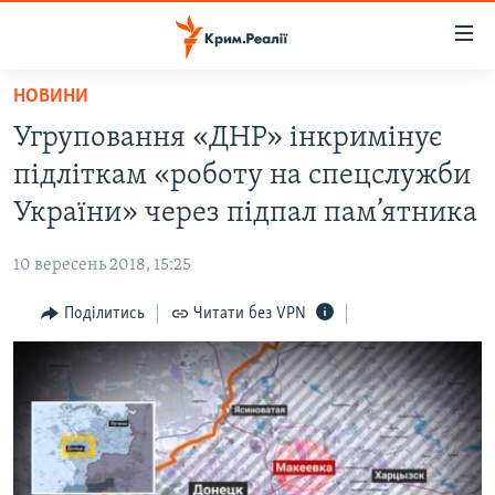
Доступність
посилання
Перейти
НОВИНИ
до
НОВИНИ
Угруповання «ДНР» інкримінує
основного
ВОДА.КРИМ
матеріалу
підліткам «роботу на спецслужби
ВІДЕО ТА ФОТО
Перейти
України» через підпал пам’ятника
до
ПОЛІТИКА
основної
10 вересень 2018, 15:25
БЛОГИ
навігації
Перейти
Поділитись
Читати без VPN
ПОГЛЯД
до
ІНТЕРВ'Ю
пошуку
ВСЕ ЗА ДЕНЬ
СПЕЦПРОЕКТИ
ЯК ОБІЙТИ БЛОКУВАННЯ
ДЕПОРТАЦІЯ