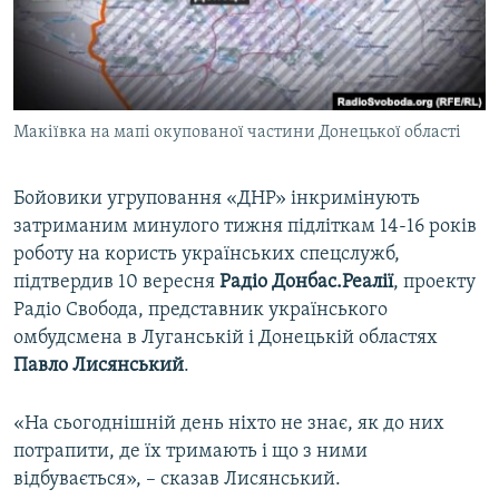
ВІДЕОУРОКИ «ELIFBE»
Русский
СВІДЧЕННЯ ОКУПАЦІЇ
Qırımtatar
УКРАЇНСЬКА ПРОБЛЕМА КРИМУ
Макіївка на мапі окупованої частини Донецької області
ДОЛУЧАЙСЯ!
ІНФОГРАФІКА
Бойовики угруповання «ДНР» інкримінують
затриманим минулого тижня підліткам 14-16 років
Усі сайти RFE/RL
роботу на користь українських спецслужб,
підтвердив 10 вересня
Радіо Донбас.Реалії
, проекту
Радіо Свобода, представник українського
омбудсмена в Луганській і Донецькій областях
Павло Лисянський
.
«На сьогоднішній день ніхто не знає, як до них
потрапити, де їх тримають і що з ними
відбувається», – сказав Лисянський.