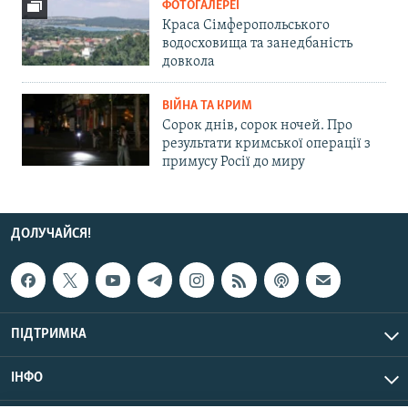
ФОТОГАЛЕРЕЇ
Краса Сімферопольського
водосховища та занедбаність
довкола
ВІЙНА ТА КРИМ
Сорок днів, сорок ночей. Про
результати кримської операції з
примусу Росії до миру
ДОЛУЧАЙСЯ!
ПІДТРИМКА
ІНФО