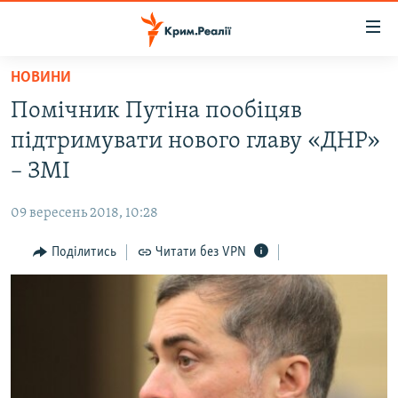
Доступність
посилання
Перейти
НОВИНИ
до
НОВИНИ
Помічник Путіна пообіцяв
основного
ВОДА.КРИМ
матеріалу
підтримувати нового главу «ДНР»
ВІДЕО ТА ФОТО
Перейти
– ЗМІ
до
ПОЛІТИКА
основної
09 вересень 2018, 10:28
БЛОГИ
навігації
Перейти
Поділитись
Читати без VPN
ПОГЛЯД
до
ІНТЕРВ'Ю
пошуку
ВСЕ ЗА ДЕНЬ
СПЕЦПРОЕКТИ
ЯК ОБІЙТИ БЛОКУВАННЯ
ДЕПОРТАЦІЯ