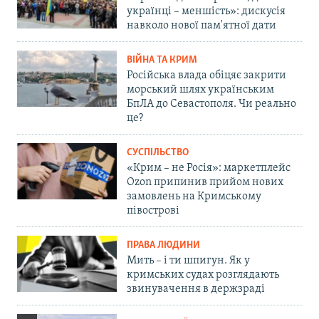
українці – меншість»: дискусія
навколо нової пам'ятної дати
ВІЙНА ТА КРИМ
Російська влада обіцяє закрити
морський шлях українським
БпЛА до Севастополя. Чи реально
це?
СУСПІЛЬСТВО
«Крим – не Росія»: маркетплейс
Ozon припинив прийом нових
замовлень на Кримському
півострові
ПРАВА ЛЮДИНИ
Мить – і ти шпигун. Як у
кримських судах розглядають
звинувачення в держзраді