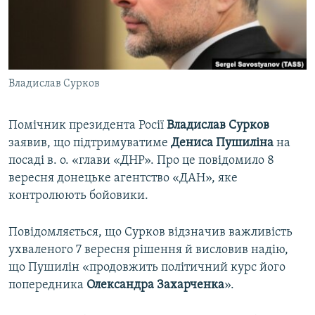
ВІДЕОУРОКИ «ELIFBE»
Русский
СВІДЧЕННЯ ОКУПАЦІЇ
Qırımtatar
УКРАЇНСЬКА ПРОБЛЕМА КРИМУ
Владислав Сурков
ДОЛУЧАЙСЯ!
ІНФОГРАФІКА
Помічник президента Росії
Владислав Сурков
заявив, що підтримуватиме
Дениса Пушиліна
на
Усі сайти RFE/RL
посаді в. о. «глави «ДНР». Про це повідомило 8
вересня донецьке агентство «ДАН», яке
контролюють бойовики.
Повідомляється, що Сурков відзначив важливість
ухваленого 7 вересня рішення й висловив надію,
що Пушилін «продовжить політичний курс його
попередника
Олександра Захарченка
».