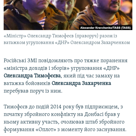
ВІДЕОУРОКИ «ELIFBE»
Русский
СВІДЧЕННЯ ОКУПАЦІЇ
Qırımtatar
УКРАЇНСЬКА ПРОБЛЕМА КРИМУ
«Міністр» Олександр Тимофеєв (праворуч) разом із
ДОЛУЧАЙСЯ!
ІНФОГРАФІКА
ватажком угруповання «ДНР» Олександром Захарченком
Російські ЗМІ повідомляють про тяжке поранення
Усі сайти RFE/RL
«міністра доходів і зборів» угруповання «ДНР»
Олександра Тимофєєва
, який під час замаху на
ватажка бойовиків
Олександра Захарченка
перебував поруч із ним.
Тимофєєв до подій 2014 року був підприємцем, з
початку збройного конфлікту на Донбасі брав у
ньому активну участь, очолював штаб збройного
формування «Оплот» з моменту його заснування.