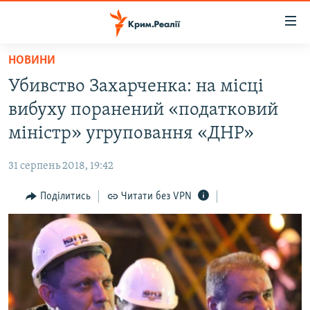
Доступність
посилання
Перейти
НОВИНИ
до
НОВИНИ
Убивство Захарченка: на місці
основного
ВОДА.КРИМ
матеріалу
вибуху поранений «податковий
ВІДЕО ТА ФОТО
Перейти
міністр» угруповання «ДНР»
до
ПОЛІТИКА
основної
31 серпень 2018, 19:42
БЛОГИ
навігації
Перейти
Поділитись
Читати без VPN
ПОГЛЯД
до
ІНТЕРВ'Ю
пошуку
ВСЕ ЗА ДЕНЬ
СПЕЦПРОЕКТИ
ЯК ОБІЙТИ БЛОКУВАННЯ
ДЕПОРТАЦІЯ