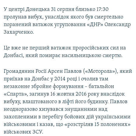
У центрі Донецька 31 серпня близько 17:30
пролунав вибух, унаслідок якого був смертельно
поранений ватажок угруповання «ДНР» Олександр
Захарченко.
Це вже не перший ватажок проросійських сил на
Донбасі, який помирає насильницькою смертю.
Громадянин Росії Арсен Павлов («Моторола»), який
приїхав на Донбас у 2014 році і очолив там
незаконне збройне формування – батальйон
«Спарта», загинув 16 жовтня 2016 року внаслідок
вибуху, влаштованого в ліфті його будинку. Павлов
неодноразово хизувався знущаннями над
захопленими в перебігу бойових дій українськими
військовими і казав, що «розстріляв 15 полонених»
військових ЗСУ.