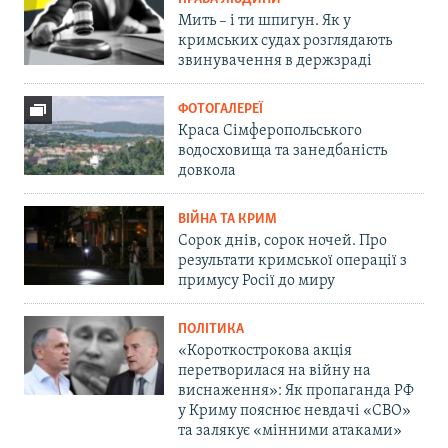
Мить – і ти шпигун. Як у
кримських судах розглядають
звинувачення в держзраді
ФОТОГАЛЕРЕЇ
Краса Сімферопольського
водосховища та занедбаність
довкола
ВІЙНА ТА КРИМ
Сорок днів, сорок ночей. Про
результати кримської операції з
примусу Росії до миру
ПОЛІТИКА
«Короткострокова акція
перетворилася на війну на
виснаження»: Як пропаганда РФ
у Криму пояснює невдачі «СВО»
та залякує «мінними атаками»