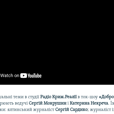
уальні теми в студії
Радіо Крим.Реалії
в ток-шоу
«Добро
рюють ведучі
Сергій Мокрушин
і
Катерина Некреча
. Ї
ки: ялтинський журналіст
Сергій Сардико
; журналіст 