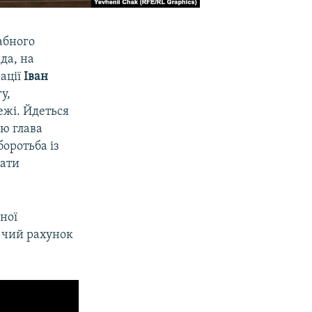
абного
да, на
ації
Іван
у,
ежі. Йдеться
лю глава
оротьба із
дати
ної
а чий рахунок