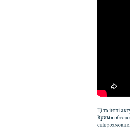
Ці та інші акт
Крим»
обгово
співрозмовни