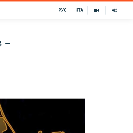
РУС
КТА
 –