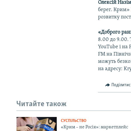
Олексій Назі
берег. Крим»
розвитку пос
«Доброго ран
8.00 до 9.00
YouTube і на 
FM на Північ
можуть безкош
на адресу: Kr
Поділитис
Читайте також
СУСПІЛЬСТВО
«Крим – не Росія»: маркетплейс