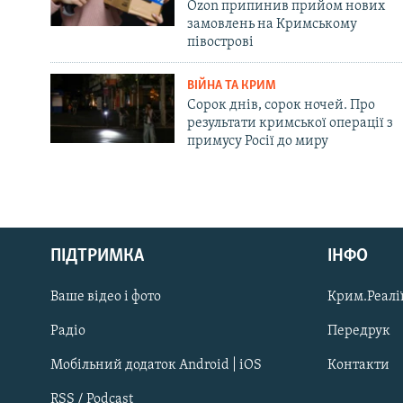
Ozon припинив прийом нових
замовлень на Кримському
півострові
ВІЙНА ТА КРИМ
Сорок днів, сорок ночей. Про
результати кримської операції з
примусу Росії до миру
Русский
ПІДТРИМКА
ІНФО
Qırımtatar
Ваше відео і фото
Крим.Реалії
ДОЛУЧАЙСЯ!
Радіо
Передрук
Мобільний додаток Android | iOS
Контакти
RSS / Podcast