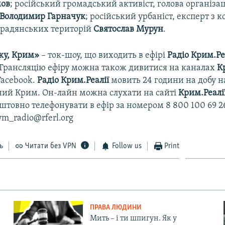
мов
; російський громадський активіст, голова організа
Володимир Гарначук
; російський урбаніст, експерт з 
традянських територій
Святослав Мурун
.
ку, Крим»
– ток-шоу, що виходить в ефірі
Радіо Крим.Ре
. Трансляцію ефіру можна також дивитися на каналах
К
Facebook.
Радіо Крим.Реалії
мовить 24 години на добу на
ний Крим. Он-лайн можна слухати на сайті
Крим.Реалі
товно телефонувати в ефір за номером 8 800 100 69 2
ym_radio@rferl.org
ь
Читати без VPN
Follow us
Print
ПРАВА ЛЮДИНИ
Мить – і ти шпигун. Як у