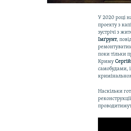
У 2020 році н
проекту з кап
зустрічі з жи
Імґрунт
, пові
ремонтуватиму
поки тільки п
Криму
Сергі
самобудами, і
кримінальном
Наскільки го
реконструкції
проводитимут