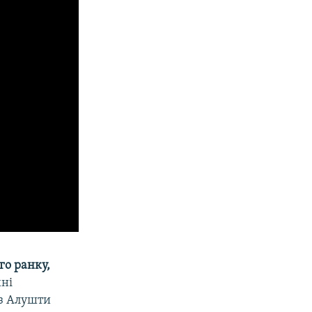
го ранку,
хні
із Алушти