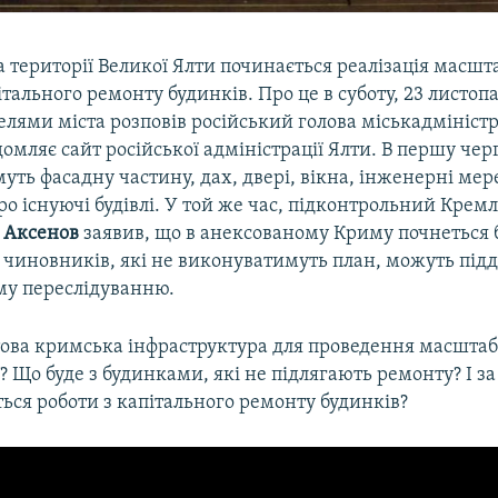
а території Великої Ялти починається реалізація масшт
ітального ремонту будинків. Про це в суботу, 23 листопа
телями міста розповів російський голова міськадміністр
домляє сайт російської адміністрації Ялти. В першу черг
ть фасадну частину, дах, двері, вікна, інженерні мер
ро існуючі будівлі. У той же час, підконтрольний Крем
й Аксенов
заявив, що в анексованому Криму почнеться б
 чиновників, які не виконуватимуть план, можуть під
у переслідуванню.
това кримська інфраструктура для проведення масштаб
? Що буде з будинками, які не підлягають ремонту? І з
ься роботи з капітального ремонту будинків?