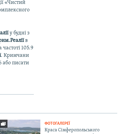
ції «Чистий
комплексного
алії
у будні з
рим.Реалії
в
 частоті 105.9
ї
. Кримчани
6 або писати
ФОТОГАЛЕРЕЇ
Краса Сімферопольського