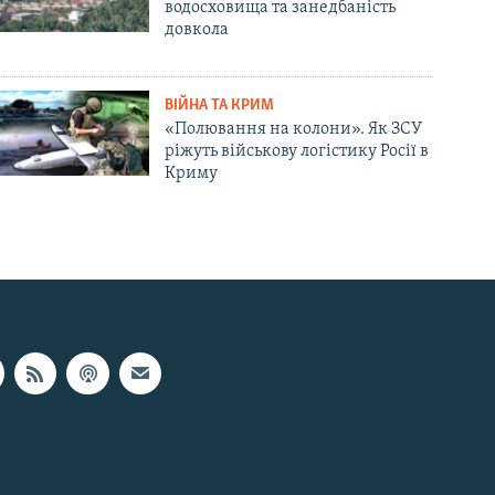
водосховища та занедбаність
довкола
ВІЙНА ТА КРИМ
«Полювання на колони». Як ЗСУ
ріжуть військову логістику Росії в
Криму