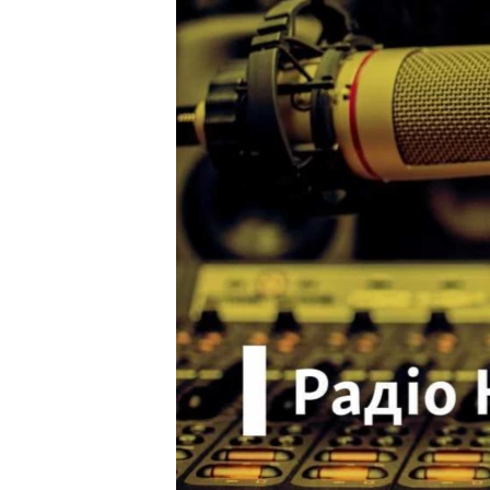
ВІДЕОУРОКИ «ELIFBE»
СВІДЧЕННЯ ОКУПАЦІЇ
УКРАЇНСЬКА ПРОБЛЕМА КРИМУ
ІНФОГРАФІКА