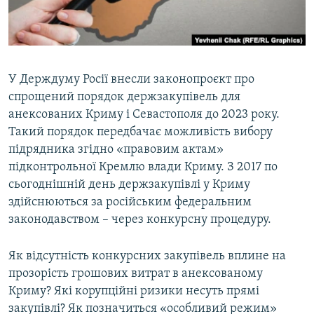
ВІДЕОУРОКИ «ELIFBE»
Русский
СВІДЧЕННЯ ОКУПАЦІЇ
Qırımtatar
УКРАЇНСЬКА ПРОБЛЕМА КРИМУ
У Держдуму Росії внесли законопроєкт про
ДОЛУЧАЙСЯ!
ІНФОГРАФІКА
спрощений порядок держзакупівель для
анексованих Криму і Севастополя до 2023 року.
Такий порядок передбачає можливість вибору
підрядника згідно «правовим актам»
Усі сайти RFE/RL
підконтрольної Кремлю влади Криму. З 2017 по
сьогоднішній день держзакупівлі у Криму
здійснюються за російським федеральним
законодавством – через конкурсну процедуру.
Як відсутність конкурсних закупівель вплине на
прозорість грошових витрат в анексованому
Криму? Які корупційні ризики несуть прямі
закупівлі? Як позначиться «особливий режим»