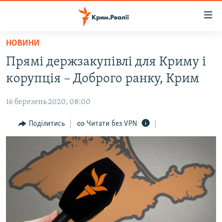
Доступність
посилання
Перейти
НОВИНИ
до
НОВИНИ
Прямі держзакупівлі для Криму і
основного
ВОДА.КРИМ
матеріалу
корупція – Доброго ранку, Крим
ВІДЕО ТА ФОТО
Перейти
до
16 березень 2020, 08:00
ПОЛІТИКА
основної
БЛОГИ
Поділитись
Читати без VPN
навігації
Перейти
ПОГЛЯД
до
ІНТЕРВ'Ю
пошуку
ВСЕ ЗА ДЕНЬ
СПЕЦПРОЕКТИ
ЯК ОБІЙТИ БЛОКУВАННЯ
ДЕПОРТАЦІЯ