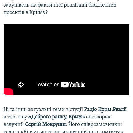
закупівель на фактичної реалізації бюджетних
проектів в Криму?
Ці та інші актуальні теми в студії
Радіо Крим.Реалії
в ток-шоу
«Доброго ранку, Крим»
обговорює
ведучий
Сергій Мокруши
. Його співрозмовники:
голова «Кримського антикорупційного комітету»