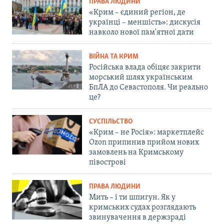
ПРАВА ЛЮДИНИ
«Крим – єдиний регіон, де
українці – меншість»: дискусія
навколо нової пам'ятної дати
ВІЙНА ТА КРИМ
Російська влада обіцяє закрити
морський шлях українським
БпЛА до Севастополя. Чи реально
це?
СУСПІЛЬСТВО
«Крим – не Росія»: маркетплейс
Ozon припинив прийом нових
замовлень на Кримському
півострові
ПРАВА ЛЮДИНИ
Мить – і ти шпигун. Як у
кримських судах розглядають
звинувачення в держзраді