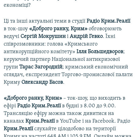
економіці?
Ці та інші актуальні теми в студії
Радіо Крим.Реалії
в ток-шоу
«Доброго ранку, Крим»
обговорюють
ведучі
Сергій Мокрушин
і
Андрій Гевко
. Їхні
співрозмовники: голова «Кримського
антикорупційного комітету»
Ілля Большедворов
;
керуючий партнер Національної антикризової
групи
Тарас Загородній
; кримський економічний
оглядач, експрезидент Торгово-промислової палати
Криму
Олександр Басов
.
«Доброго ранку, Крим»
– ток-шоу, що виходить в
ефірі
Радіо Крим.Реалії
в будні з 8.00 до 9.00.
Трансляцію ефіру можна також дивитися на
каналах
Крим.Реалії
в YouTube і на Facebook. Радіо
Крим.Реалії
слухайте цілодобово на території
Криму на частоті 648 АМ і 105.9 FМ. Онлайн можна