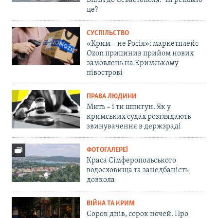
БпЛА до Севастополя. Чи реально
це?
СУСПІЛЬСТВО
«Крим – не Росія»: маркетплейс
Ozon припинив прийом нових
замовлень на Кримському
півострові
ПРАВА ЛЮДИНИ
Мить – і ти шпигун. Як у
кримських судах розглядають
звинувачення в держзраді
ФОТОГАЛЕРЕЇ
Краса Сімферопольського
водосховища та занедбаність
довкола
ВІЙНА ТА КРИМ
Сорок днів, сорок ночей. Про