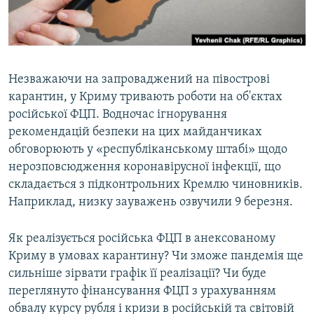
ВІДЕОУРОКИ «ELIFBE»
Русский
СВІДЧЕННЯ ОКУПАЦІЇ
Qırımtatar
УКРАЇНСЬКА ПРОБЛЕМА КРИМУ
Незважаючи на запроваджений на півострові
ДОЛУЧАЙСЯ!
ІНФОГРАФІКА
карантин, у Криму тривають роботи на об'єктах
російської ФЦП. Водночас ігнорування
рекомендацій безпеки на цих майданчиках
обговорюють у «республіканському штабі» щодо
Усі сайти RFE/RL
нерозповсюдження коронавірусної інфекції, що
складається з підконтрольних Кремлю чиновників.
Наприклад, низку зауважень озвучили 9 березня.
Як реалізується російська ФЦП в анексованому
Криму в умовах карантину? Чи зможе пандемія ще
сильніше зірвати графік її реалізації? Чи буде
переглянуто фінансування ФЦП з урахуванням
обвалу курсу рубля і кризи в російській та світовій