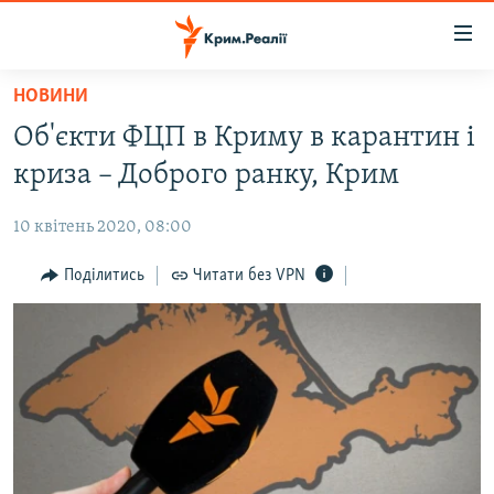
Доступність
посилання
Перейти
НОВИНИ
до
НОВИНИ
Об'єкти ФЦП в Криму в карантин і
основного
ВОДА.КРИМ
матеріалу
криза – Доброго ранку, Крим
ВІДЕО ТА ФОТО
Перейти
до
10 квітень 2020, 08:00
ПОЛІТИКА
основної
БЛОГИ
Поділитись
Читати без VPN
навігації
Перейти
ПОГЛЯД
до
ІНТЕРВ'Ю
пошуку
ВСЕ ЗА ДЕНЬ
СПЕЦПРОЕКТИ
ЯК ОБІЙТИ БЛОКУВАННЯ
ДЕПОРТАЦІЯ