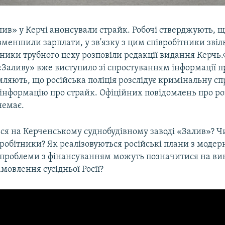
лив» у Керчі анонсували страйк. Робочі стверджують, щ
зменшили зарплати, у зв'язку з цим співробітники зві
ники трубного цеху розповіли редакції видання Керчь
Заливу» вже виступило зі спростуванням інформації п
мляють, що російська поліція розслідує кримінальну сп
інформацію про страйк. Офіційних повідомлень про ро
немає.
ься на Керченському суднобудівному заводі «Залив»? 
робітники? Як реалізовуються російські плани з модерн
 проблеми з фінансуванням можуть позначитися на ви
мовлення сусідньої Росії?