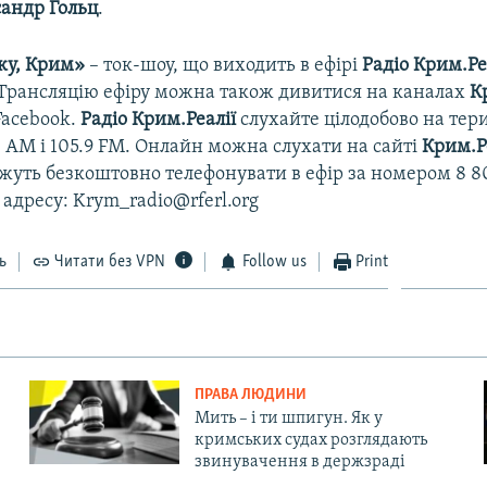
андр Гольц
.
ку, Крим»
– ток-шоу, що виходить в ефірі
Радіо Крим.Ре
. Трансляцію ефіру можна також дивитися на каналах
К
Facebook.
Радіо Крим.Реалії
слухайте цілодобово на тер
8 АМ і 105.9 FМ. Онлайн можна слухати на сайті
Крим.Р
уть безкоштовно телефонувати в ефір за номером 8 80
 адресу: Krym_radio@rferl.org
ь
Читати без VPN
Follow us
Print
ПРАВА ЛЮДИНИ
Мить – і ти шпигун. Як у
кримських судах розглядають
звинувачення в держзраді