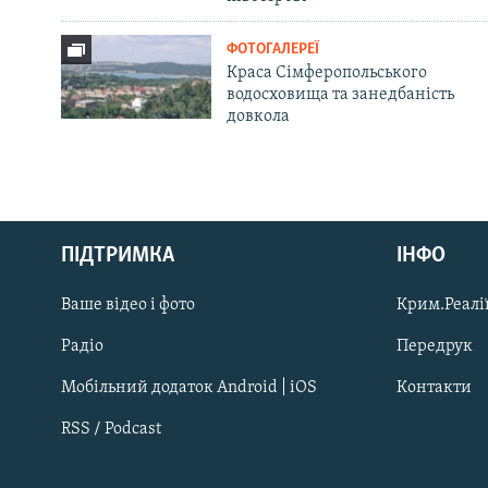
ФОТОГАЛЕРЕЇ
Краса Сімферопольського
водосховища та занедбаність
довкола
Русский
ПІДТРИМКА
ІНФО
Qırımtatar
Ваше відео і фото
Крим.Реалії
ДОЛУЧАЙСЯ!
Радіо
Передрук
Мобільний додаток Android | iOS
Контакти
RSS / Podcast
Усі сайти RFE/RL