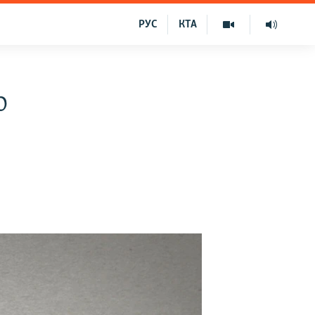
РУС
КТА
о