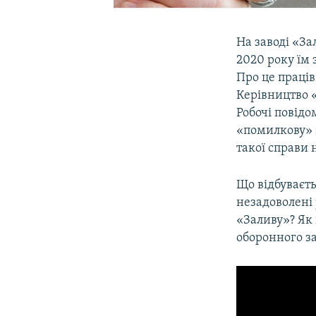
На заводі «За
2020 року їм 
Про це праців
Керівництво «
Робочі повідо
«помилкову» 
такої справи 
Що відбуваєт
незадоволені 
«Заливу»? Як
оборонного за