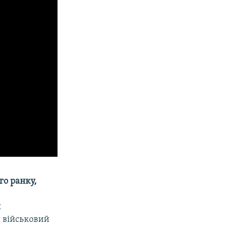
го ранку,
я
й військовий