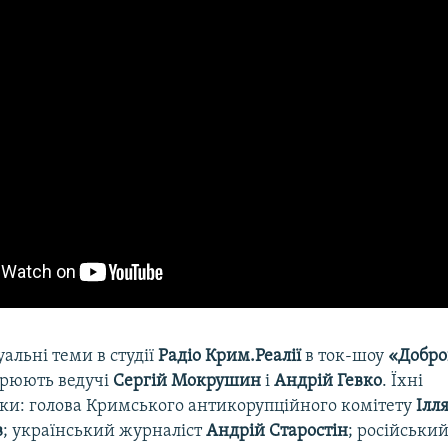
уальні теми в студії
Радіо Крим.Реалії
в ток-шоу
«Добро
рюють ведучі
Сергій Мокрушин
і
Андрій Гевко
. Їхні
ки: голова Кримського антикорупційного комітету
Ілл
в
; український журналіст
Андрій Старостін
; російськи