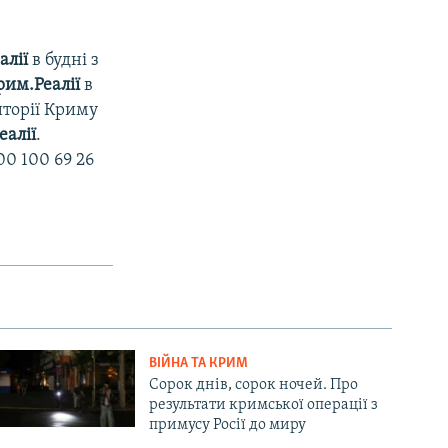
алії
в будні з
рим.Реалії
в
иторії Криму
еалії
.
0 100 69 26
ВІЙНА ТА КРИМ
Сорок днів, сорок ночей. Про
результати кримської операції з
примусу Росії до миру