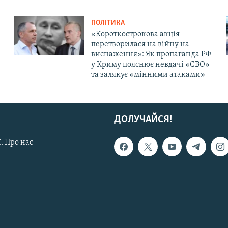
ПОЛІТИКА
«Короткострокова акція
перетворилася на війну на
виснаження»: Як пропаганда РФ
у Криму пояснює невдачі «СВО»
та залякує «мінними атаками»
ДОЛУЧАЙСЯ!
. Про нас