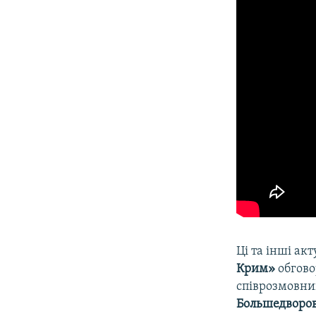
Ці та інші акт
Крим»
обгово
співрозмовни
Большедворо