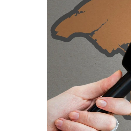
ВІДЕОУРОКИ «ELIFBE»
СВІДЧЕННЯ ОКУПАЦІЇ
УКРАЇНСЬКА ПРОБЛЕМА КРИМУ
ІНФОГРАФІКА