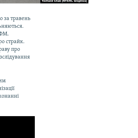
о за травень
льняються.
.ФМ.
ро страйк.
раву про
зслідування
Чим
ізації
конанні