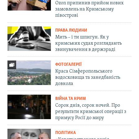
Ozon припинив прийом нових
замовлень на Кримському
півострові
ПРАВА ЛЮДИНИ
Мить – і ти шпигун. Як у
кримських судах розглядають
звинувачення в держзраді
ФОТОГАЛЕРЕЇ
Краса Сімферопольського
водосховища та занедбаність
довкола
ВІЙНА ТА КРИМ
Сорок днів, сорок ночей. Про
результати кримської операції з
примусу Росії до миру
ПОЛІТИКА