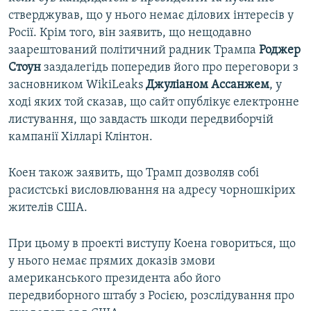
стверджував, що у нього немає ділових інтересів у
Росії. Крім того, він заявить, що нещодавно
заарештований політичний радник Трампа
Роджер
Стоун
заздалегідь попередив його про переговори з
засновником WikiLeaks
Джуліаном
Ассанжем
, у
ході яких той сказав, що сайт опублікує електронне
листування, що завдасть шкоди передвиборчій
кампанії Хілларі Клінтон.
Коен також заявить, що Трамп дозволяв собі
расистські висловлювання на адресу чорношкірих
жителів США.
При цьому в проекті виступу Коена говориться, що
у нього немає прямих доказів змови
американського президента або його
передвиборного штабу з Росією, розслідування про