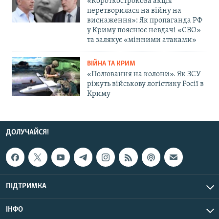
«Короткострокова акція
перетворилася на війну на
виснаження»: Як пропаганда РФ
у Криму пояснює невдачі «СВО»
та залякує «мінними атаками»
ВІЙНА ТА КРИМ
«Полювання на колони». Як ЗСУ
ріжуть військову логістику Росії в
Криму
ДОЛУЧАЙСЯ!
ПІДТРИМКА
ІНФО