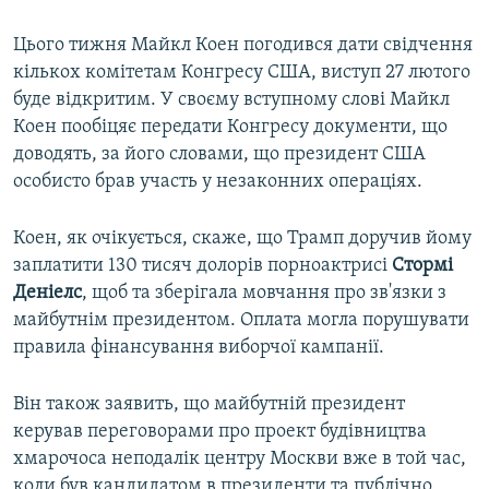
Цього тижня Майкл Коен погодився дати свідчення
кількох комітетам Конгресу США, виступ 27 лютого
буде відкритим. У своєму вступному слові Майкл
Коен пообіцяє передати Конгресу документи, що
доводять, за його словами, що президент США
особисто брав участь у незаконних операціях.
Коен, як очікується, скаже, що Трамп доручив йому
заплатити 130 тисяч долорів порноактрисі
Стормі
Деніелс
, щоб та зберігала мовчання про зв'язки з
майбутнім президентом. Оплата могла порушувати
правила фінансування виборчої кампанії.
Він також заявить, що майбутній президент
керував переговорами про проект будівництва
хмарочоса неподалік центру Москви вже в той час,
коли був кандидатом в президенти та публічно