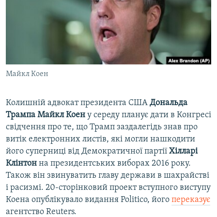
ВІДЕОУРОКИ «ELIFBE»
Русский
СВІДЧЕННЯ ОКУПАЦІЇ
Qırımtatar
УКРАЇНСЬКА ПРОБЛЕМА КРИМУ
ДОЛУЧАЙСЯ!
ІНФОГРАФІКА
Майкл Коен
Колишній адвокат президента США
Дональда
Усі сайти RFE/RL
Трампа Майкл Коен
у середу планує дати в Конгресі
свідчення про те, що Трамп заздалегідь знав про
витік електронних листів, які могли нашкодити
його суперниці від Демократичної партії
Хілларі
Клінтон
на президентських виборах 2016 року.
Також він звинуватить главу держави в шахрайстві
і расизмі. 20-сторінковий проект вступного виступу
Коена опублікувало видання Politico, його
переказує
агентство Reuters.