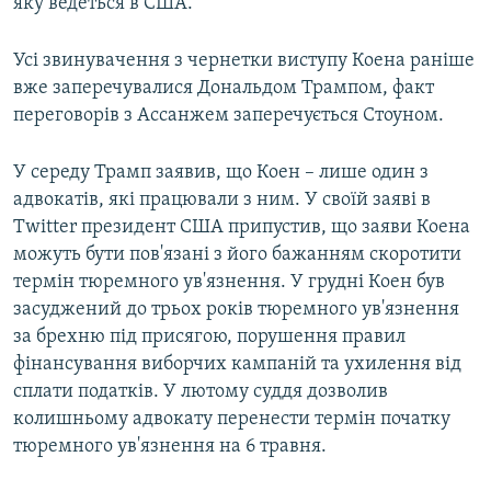
яку ведеться в США.
Усі звинувачення з чернетки виступу Коена раніше
вже заперечувалися Дональдом Трампом, факт
переговорів з Ассанжем заперечується Стоуном.
У середу Трамп заявив, що Коен – лише один з
адвокатів, які працювали з ним. У своїй заяві в
Twitter президент США припустив, що заяви Коена
можуть бути пов'язані з його бажанням скоротити
термін тюремного ув'язнення. У грудні Коен був
засуджений до трьох років тюремного ув'язнення
за брехню під присягою, порушення правил
фінансування виборчих кампаній та ухилення від
сплати податків. У лютому суддя дозволив
колишньому адвокату перенести термін початку
тюремного ув'язнення на 6 травня.