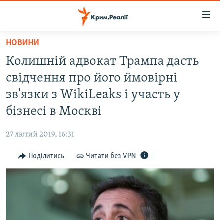
Доступність
посилання
Перейти
НОВИНИ
до
НОВИНИ
Колишній адвокат Трампа дасть
основного
ВОДА.КРИМ
матеріалу
свідчення про його ймовірні
ВІДЕО ТА ФОТО
Перейти
зв'язки з WikiLeaks і участь у
до
ПОЛІТИКА
бізнесі в Москві
основної
БЛОГИ
навігації
27 лютий 2019, 16:31
Перейти
ПОГЛЯД
до
Поділитись
Читати без VPN
ІНТЕРВ'Ю
пошуку
ВСЕ ЗА ДЕНЬ
СПЕЦПРОЕКТИ
ЯК ОБІЙТИ БЛОКУВАННЯ
ДЕПОРТАЦІЯ