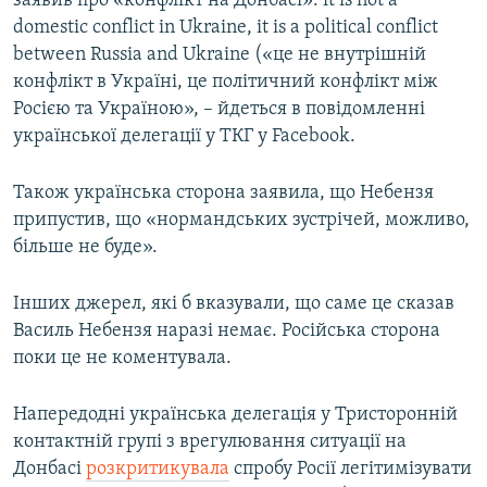
заявив про «конфлікт на Донбасі»: it is not a
domestic conflict in Ukraine, it is a political conflict
between Russia and Ukraine («це не внутрішній
конфлікт в Україні, це політичний конфлікт між
Росією та Україною», – йдеться в повідомленні
української делегації у ТКГ у Facebook.
Також українська сторона заявила, що Небензя
припустив, що «нормандських зустрічей, можливо,
більше не буде».
Інших джерел, які б вказували, що саме це сказав
Василь Небензя наразі немає. Російська сторона
поки це не коментувала.
Напередодні українська делегація у Тристоронній
контактній групі з врегулювання ситуації на
Донбасі
розкритикувала
спробу Росії легітимізувати