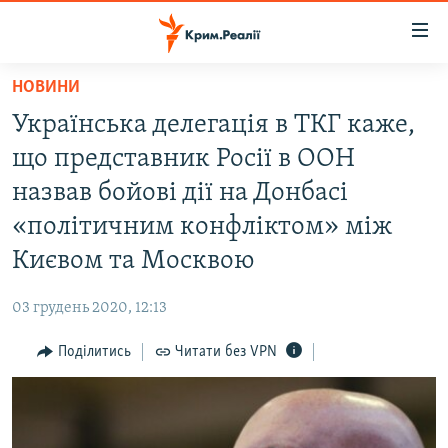
Доступність
посилання
Перейти
НОВИНИ
до
НОВИНИ
Українська делегація в ТКГ каже,
основного
ВОДА.КРИМ
матеріалу
що представник Росії в ООН
ВІДЕО ТА ФОТО
Перейти
назвав бойові дії на Донбасі
до
ПОЛІТИКА
«політичним конфліктом» між
основної
БЛОГИ
навігації
Києвом та Москвою
Перейти
ПОГЛЯД
до
03 грудень 2020, 12:13
ІНТЕРВ'Ю
пошуку
Поділитись
Читати без VPN
ВСЕ ЗА ДЕНЬ
СПЕЦПРОЕКТИ
ЯК ОБІЙТИ БЛОКУВАННЯ
ДЕПОРТАЦІЯ