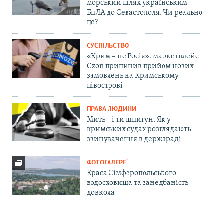
морський шлях українським
БпЛА до Севастополя. Чи реально
це?
СУСПІЛЬСТВО
«Крим – не Росія»: маркетплейс
Ozon припинив прийом нових
замовлень на Кримському
півострові
ПРАВА ЛЮДИНИ
Мить – і ти шпигун. Як у
кримських судах розглядають
звинувачення в держзраді
ФОТОГАЛЕРЕЇ
Краса Сімферопольського
водосховища та занедбаність
довкола