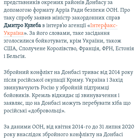
представників окремих районів Донбасу за
допомогою формату Арріa Ради безпеки ООН. Про
таку спробу заявив міністр закордонних справ
Дмитро Кулеба
в інтерв’ю агенції «
Інтерфакс-
Україна
». За його словами, таке засідання
зголосилися бойкотувати, крім України, також
США, Сполучене Королівство, Франція, ФРН, Естонія
і Бельгія.
Збройний конфлікт на Донбасі триває від 2014 року
після російської окупації Криму. Україна і Захід
звинувачують Росію у збройній підтримці
бойовиків. Кремль відкидає ці звинувачення і
заявляє, що на Донбасі можуть перебувати хіба що
російські «добровольці».
За даними ООН, від квітня 2014-го до 31 липня 2020
року внаслідок збройного конфлікту на Донбасі