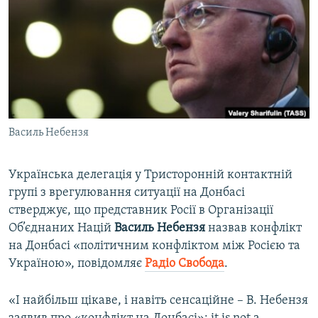
ВІДЕОУРОКИ «ELIFBE»
Русский
СВІДЧЕННЯ ОКУПАЦІЇ
Qırımtatar
УКРАЇНСЬКА ПРОБЛЕМА КРИМУ
ДОЛУЧАЙСЯ!
ІНФОГРАФІКА
Василь Небензя
Усі сайти RFE/RL
Українська делегація у Тристоронній контактній
групі з врегулювання ситуації на Донбасі
стверджує, що представник Росії в Організації
Об’єднаних Націй
Василь Небензя
назвав конфлікт
на Донбасі «політичним конфліктом між Росією та
Україною», повідомляє
Радіо Свобода
.
«І найбільш цікаве, і навіть сенсаційне – В. Небензя