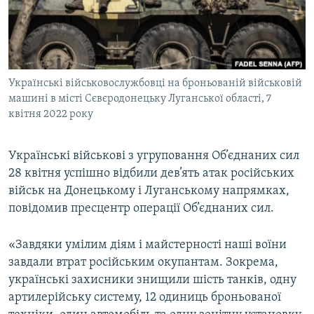
ВІДЕОУРОКИ «ELIFBE»
Русский
СВІДЧЕННЯ ОКУПАЦІЇ
Qırımtatar
УКРАЇНСЬКА ПРОБЛЕМА КРИМУ
Українські військовослужбовці на броньованій військовій
ДОЛУЧАЙСЯ!
ІНФОГРАФІКА
машині в місті Сєвєродонецьку Луганської області, 7
квітня 2022 року
Усі сайти RFE/RL
Українські військові з угруповання Об’єднаних сил
28 квітня успішно відбили дев’ять атак російських
військ на Донецькому і Луганському напрямках,
повідомив пресцентр операції Об’єднаних сил.
«Завдяки умілим діям і майстерності наші воїни
завдали втрат російським окупантам. Зокрема,
українські захисники знищили шість танків, одну
артилерійську систему, 12 одиниць броньованої