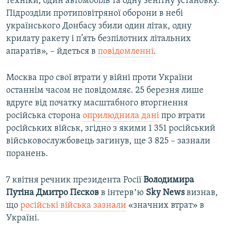
техніки, один автомобіль та одну зенітну установку.
Підрозділи протиповітряної оборони в небі
українського Донбасу збили один літак, одну
крилату ракету і п’ять безпілотних літальних
апаратів», – йдеться в
повідомленні
.
Москва про свої втрати у війні проти України
останнім часом не повідомляє. 25 березня лише
вдруге від початку масштабного вторгнення
російська сторона
оприлюднила дані
про втрати
російських військ, згідно з якими 1 351 російський
військовослужбовець загинув, ще 3 825 – зазнали
поранень​.
7 квітня речник президента Росії
Володимира
Путіна Дмитро Пєсков
в інтервʼю
Sky News
визнав,
що
російські війська зазнали
«значних втрат» в
Україні.