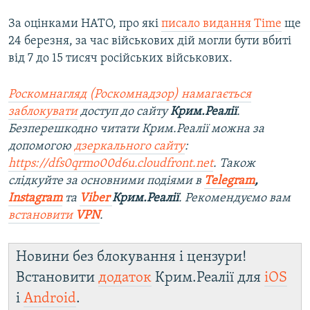
За оцінками НАТО, про які
писало видання Time
ще
24 березня, за час військових дій могли бути вбиті
від 7 до 15 тисяч російських військових.
Роскомнагляд (Роскомнадзор) намагається
заблокувати
доступ до сайту
Крим.Реалії
.
Безперешкодно читати Крим.Реалії можна за
допомогою
дзеркального сайту
:
https://dfs0qrmo00d6u.cloudfront.net
. Також
слідкуйте за основними подіями в
Telegram
,
Instagram
та
Viber
Крим.Реалії
. Рекомендуємо вам
встановити
VPN
.
Новини без блокування і цензури!
Встановити
додаток
Крим.Реалії для
iOS
і
Android
.