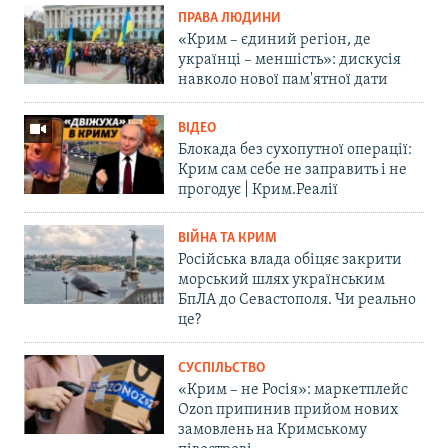
ПРАВА ЛЮДИНИ
«Крим – єдиний регіон, де
українці – меншість»: дискусія
навколо нової пам'ятної дати
ВІДЕО
Блокада без сухопутної операції:
Крим сам себе не заправить і не
прогодує | Крим.Реалії
ВІЙНА ТА КРИМ
Російська влада обіцяє закрити
морський шлях українським
БпЛА до Севастополя. Чи реально
це?
СУСПІЛЬСТВО
«Крим – не Росія»: маркетплейс
Ozon припинив прийом нових
замовлень на Кримському