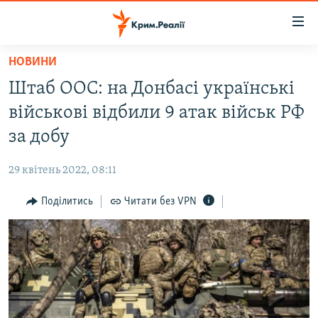
Доступність
посилання
Перейти
НОВИНИ
до
НОВИНИ
Штаб ООС: на Донбасі українські
основного
ВОДА.КРИМ
матеріалу
військові відбили 9 атак військ РФ
ВІДЕО ТА ФОТО
Перейти
за добу
до
ПОЛІТИКА
основної
29 квітень 2022, 08:11
БЛОГИ
навігації
Перейти
Поділитись
Читати без VPN
ПОГЛЯД
до
ІНТЕРВ'Ю
пошуку
ВСЕ ЗА ДЕНЬ
СПЕЦПРОЕКТИ
ЯК ОБІЙТИ БЛОКУВАННЯ
ДЕПОРТАЦІЯ