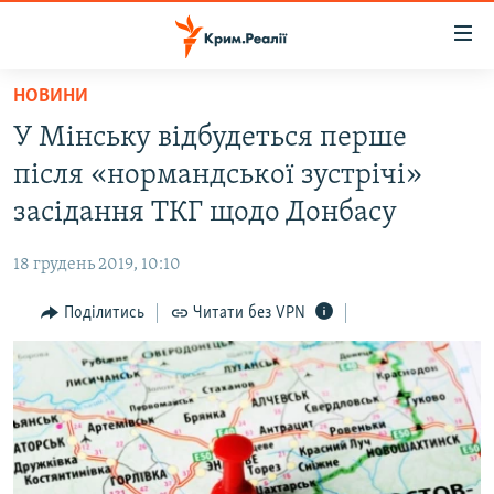
Доступність
посилання
Перейти
НОВИНИ
до
НОВИНИ
У Мінську відбудеться перше
основного
ВОДА.КРИМ
матеріалу
після «нормандської зустрічі»
ВІДЕО ТА ФОТО
Перейти
засідання ТКГ щодо Донбасу
до
ПОЛІТИКА
основної
18 грудень 2019, 10:10
БЛОГИ
навігації
Перейти
Поділитись
Читати без VPN
ПОГЛЯД
до
ІНТЕРВ'Ю
пошуку
ВСЕ ЗА ДЕНЬ
СПЕЦПРОЕКТИ
ЯК ОБІЙТИ БЛОКУВАННЯ
ДЕПОРТАЦІЯ