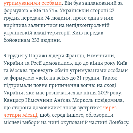
утримуваними особами
. Він був запланований за
формулою «306 на 74». Українській стороні 27
грудня передали 74 людини, проте одна з них
вирішила залишитися на непідконтрольній
українській владі території. Київ передав
бойовикам 233 людини.
9 грудня у Парижі лідери Франції, Німеччини,
України та Росії домовились, що до кінця року Київ
та Москва проведуть обмін утримуваними особами
за формулою «всіх на всіх» до 31 грудня. Також
підтримали повне припинення вогню на сході
України, яке має розпочатися до кінця 2019 року.
Канцлер Німеччини Анґела Меркель повідомила,
що сторони домовилися знову зустрітися
через
чотири місяці
, щоб, серед іншого, обговорити
місцеві вибори на нині окупованій частині Донбасу.