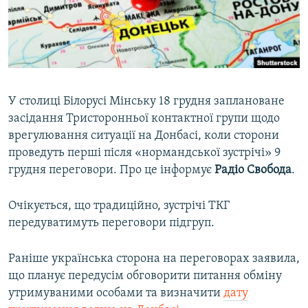
ВІДЕОУРОКИ «ELIFBE»
Русский
СВІДЧЕННЯ ОКУПАЦІЇ
Qırımtatar
УКРАЇНСЬКА ПРОБЛЕМА КРИМУ
ДОЛУЧАЙСЯ!
ІНФОГРАФІКА
У столиці Білорусі Мінську 18 грудня заплановане
засідання Тристоронньої контактної групи щодо
врегулювання ситуації на Донбасі, коли сторони
Усі сайти RFE/RL
проведуть перші після «нормандської зустрічі» 9
грудня переговори. Про це інформує
Радіо Свобода
.
Очікується, що традиційно, зустрічі ТКГ
передуватимуть переговори підгруп.
Раніше українська сторона на переговорах заявила,
що планує передусім обговорити питання обміну
утримуваними особами та визначити
дату