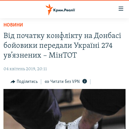
Доступність
посилання
Перейти
НОВИНИ
до
НОВИНИ
Від початку конфлікту на Донбасі
основного
ВОДА.КРИМ
матеріалу
бойовики передали Україні 274
ВІДЕО ТА ФОТО
Перейти
ув’язнених – МінТОТ
до
ПОЛІТИКА
основної
04 квітень 2019, 20:11
БЛОГИ
навігації
Перейти
Поділитись
Читати без VPN
ПОГЛЯД
до
ІНТЕРВ'Ю
пошуку
ВСЕ ЗА ДЕНЬ
СПЕЦПРОЕКТИ
ЯК ОБІЙТИ БЛОКУВАННЯ
ДЕПОРТАЦІЯ