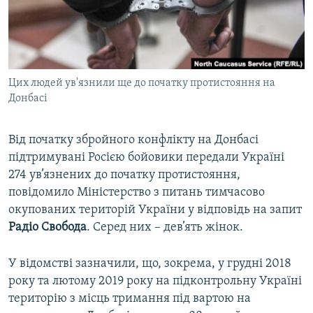
ВІДЕОУРОКИ «ELIFBE»
Русский
СВІДЧЕННЯ ОКУПАЦІЇ
Qırımtatar
УКРАЇНСЬКА ПРОБЛЕМА КРИМУ
Цих людей ув'язнили ще до початку протистояння на
ДОЛУЧАЙСЯ!
ІНФОГРАФІКА
Донбасі
Від початку збройного конфлікту на Донбасі
Усі сайти RFE/RL
підтримувані Росією бойовики передали Україні
274 ув’язнених до початку протистояння,
повідомило Міністерство з питань тимчасово
окупованих територій України у відповідь на запит
Радіо Свобода
. Серед них – дев’ять жінок.
У відомстві зазначили, що, зокрема, у грудні 2018
року та лютому 2019 року на підконтрольну Україні
територію з місць тримання під вартою на