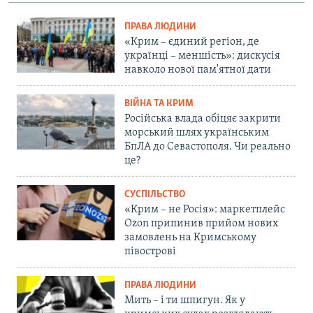
ПРАВА ЛЮДИНИ
«Крим – єдиний регіон, де
українці – меншість»: дискусія
навколо нової пам'ятної дати
ВІЙНА ТА КРИМ
Російська влада обіцяє закрити
морський шлях українським
БпЛА до Севастополя. Чи реально
це?
СУСПІЛЬСТВО
«Крим – не Росія»: маркетплейс
Ozon припинив прийом нових
замовлень на Кримському
півострові
ПРАВА ЛЮДИНИ
Мить – і ти шпигун. Як у