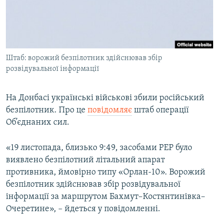
ВІДЕОУРОКИ «ELIFBE»
Русский
СВІДЧЕННЯ ОКУПАЦІЇ
Qırımtatar
УКРАЇНСЬКА ПРОБЛЕМА КРИМУ
Штаб: ворожий безпілотник здійснював збір
ДОЛУЧАЙСЯ!
ІНФОГРАФІКА
розвідувальної інформації
На Донбасі українські військові збили російський
Усі сайти RFE/RL
безпілотник. Про це
повідомляє
штаб операції
Об’єднаних сил.
«19 листопада, близько 9:49, засобами РЕР було
виявлено безпілотний літальний апарат
противника, ймовірно типу «Орлан-10». Ворожий
безпілотник здійснював збір розвідувальної
інформації за маршрутом Бахмут–Костянтинівка–
Очеретине», – йдеться у повідомленні.