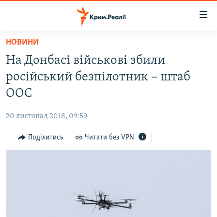
Доступність
посилання
Перейти
НОВИНИ
до
НОВИНИ
На Донбасі військові збили
основного
ВОДА.КРИМ
матеріалу
російський безпілотник – штаб
ВІДЕО ТА ФОТО
Перейти
ООС
до
ПОЛІТИКА
основної
20 листопад 2018, 09:59
БЛОГИ
навігації
Перейти
Поділитись
Читати без VPN
ПОГЛЯД
до
ІНТЕРВ'Ю
пошуку
ВСЕ ЗА ДЕНЬ
СПЕЦПРОЕКТИ
ЯК ОБІЙТИ БЛОКУВАННЯ
ДЕПОРТАЦІЯ