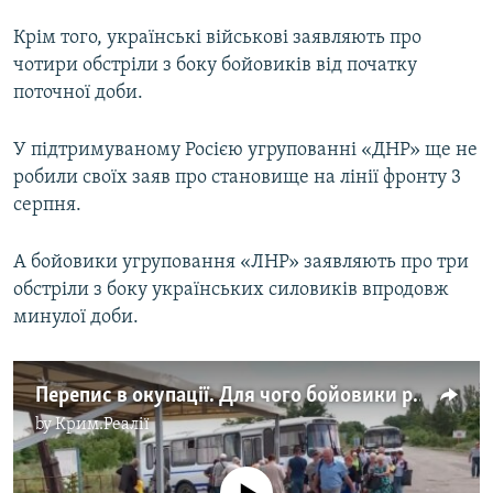
Крім того, українські військові заявляють про
чотири обстріли з боку бойовиків від початку
поточної доби.​
У підтримуваному Росією угрупованні «ДНР» ще не
робили своїх заяв про становище на лінії фронту 3
серпня.
А бойовики угруповання «ЛНР» заявляють про три
обстріли з боку українських силовиків впродовж
минулої доби.
Перепис в окупації. Для чого бойовики рахують людей?
by
Крим.Реалії
No media source currently available