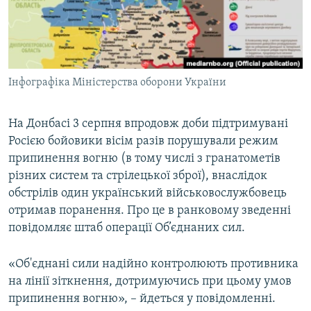
ВІДЕОУРОКИ «ELIFBE»
Русский
СВІДЧЕННЯ ОКУПАЦІЇ
Qırımtatar
УКРАЇНСЬКА ПРОБЛЕМА КРИМУ
Інфографіка Міністерства оборони України
ДОЛУЧАЙСЯ!
ІНФОГРАФІКА
На Донбасі 3 серпня впродовж доби підтримувані
Росією бойовики вісім разів порушували режим
Усі сайти RFE/RL
припинення вогню (в тому числі з гранатометів
різних систем та стрілецької зброї), внаслідок
обстрілів один український військовослужбовець
отримав поранення. Про це в ранковому зведенні
повідомляє штаб операції Об’єднаних сил.
«Об'єднані сили надійно контролюють противника
на лінії зіткнення, дотримуючись при цьому умов
припинення вогню», – йдеться у повідомленні.