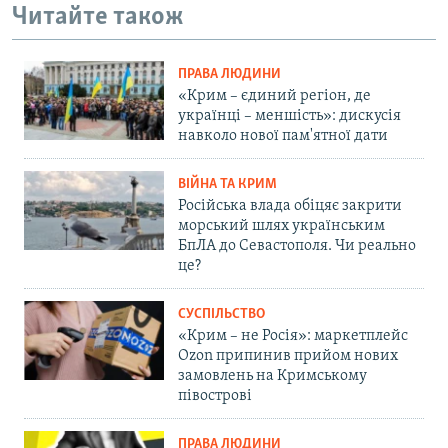
Читайте також
ПРАВА ЛЮДИНИ
«Крим – єдиний регіон, де
українці – меншість»: дискусія
навколо нової пам'ятної дати
ВІЙНА ТА КРИМ
Російська влада обіцяє закрити
морський шлях українським
БпЛА до Севастополя. Чи реально
це?
СУСПІЛЬСТВО
«Крим – не Росія»: маркетплейс
Ozon припинив прийом нових
замовлень на Кримському
півострові
ПРАВА ЛЮДИНИ