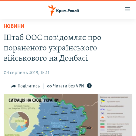
Доступність
посилання
Перейти
НОВИНИ
до
НОВИНИ
Штаб ООС повідомляє про
основного
ВОДА.КРИМ
матеріалу
пораненого українського
ВІДЕО ТА ФОТО
Перейти
військового на Донбасі
до
ПОЛІТИКА
основної
04 серпень 2019, 15:11
БЛОГИ
навігації
Перейти
Поділитись
Читати без VPN
ПОГЛЯД
до
ІНТЕРВ'Ю
пошуку
ВСЕ ЗА ДЕНЬ
СПЕЦПРОЕКТИ
ЯК ОБІЙТИ БЛОКУВАННЯ
ДЕПОРТАЦІЯ