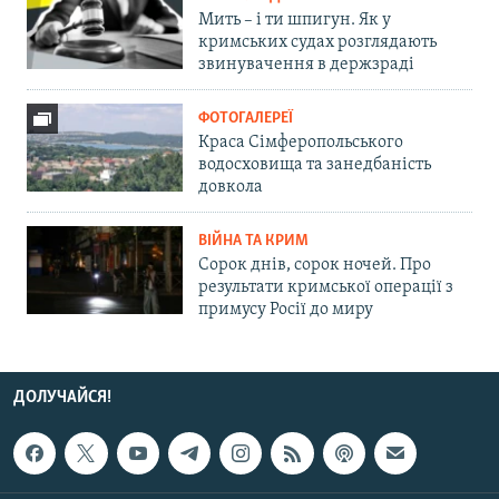
Мить – і ти шпигун. Як у
кримських судах розглядають
звинувачення в держзраді
ФОТОГАЛЕРЕЇ
Краса Сімферопольського
водосховища та занедбаність
довкола
ВІЙНА ТА КРИМ
Сорок днів, сорок ночей. Про
результати кримської операції з
примусу Росії до миру
ДОЛУЧАЙСЯ!