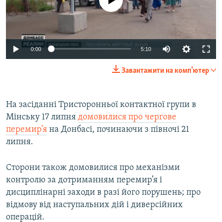
0:00
5:10
Завантажити на комп'ютер
На засіданні Тристоронньої контактної групи в
Мінську 17 липня
домовилися про чергове
перемир’я
на Донбасі, починаючи з півночі 21
липня.
Сторони також домовилися про механізми
контролю за дотриманням перемир’я і
дисциплінарні заходи в разі його порушень; про
відмову від наступальних дій і диверсійних
операцій.