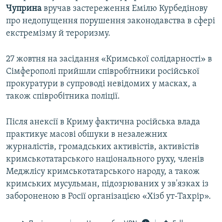
Чуприна
вручав застереження Емілю Курбедінову
про недопущення порушення законодавства в сфері
екстремізму й тероризму.
27 жовтня на засідання «Кримської солідарності» в
Сімферополі прийшли співробітники російської
прокуратури в супроводі невідомих у масках, а
також співробітника поліції.
Після анексії в Криму фактична російська влада
практикує масові обшуки в незалежних
журналістів, громадських активістів, активістів
кримськотатарського національного руху, членів
Меджлісу кримськотатарського народу, а також
кримських мусульман, підозрюваних у зв'язках із
забороненою в Росії організацією «Хізб ут-Тахрір».