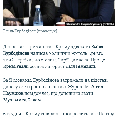
ВІДЕОУРОКИ «ELIFBE»
Русский
СВІДЧЕННЯ ОКУПАЦІЇ
Qırımtatar
УКРАЇНСЬКА ПРОБЛЕМА КРИМУ
Еміль Курбеділок (праворуч)
ДОЛУЧАЙСЯ!
ІНФОГРАФІКА
Донос на затриманого в Криму адвоката
Еміля
Курбедінова
написав колишній житель Криму,
Усі сайти RFE/RL
який переїхав до столиці Сирії Дамаска. Про це
Крим.Реалії
розповіла юрист
Ліля Гемеджи
.
За її словами, Курбедінова затримали на підставі
доносу електронною поштою. Журналіст
Антон
Наумлюк
повідомляє, що донощика звати
Мухаммед Салем
.
6 грудня в Криму співробітники російського Центру