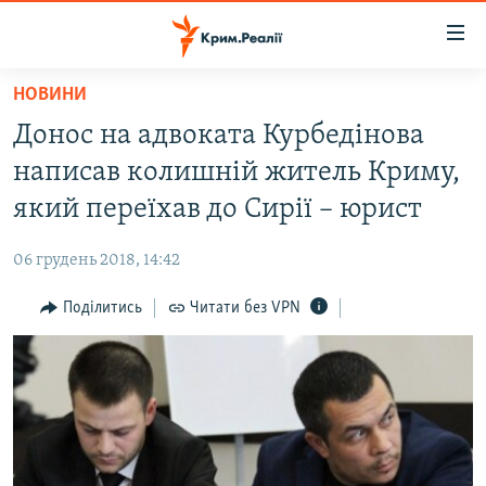
Доступність
посилання
Перейти
НОВИНИ
до
НОВИНИ
Донос на адвоката Курбедінова
основного
ВОДА.КРИМ
матеріалу
написав колишній житель Криму,
ВІДЕО ТА ФОТО
Перейти
який переїхав до Сирії – юрист
до
ПОЛІТИКА
основної
06 грудень 2018, 14:42
БЛОГИ
навігації
Перейти
Поділитись
Читати без VPN
ПОГЛЯД
до
ІНТЕРВ'Ю
пошуку
ВСЕ ЗА ДЕНЬ
СПЕЦПРОЕКТИ
ЯК ОБІЙТИ БЛОКУВАННЯ
ДЕПОРТАЦІЯ