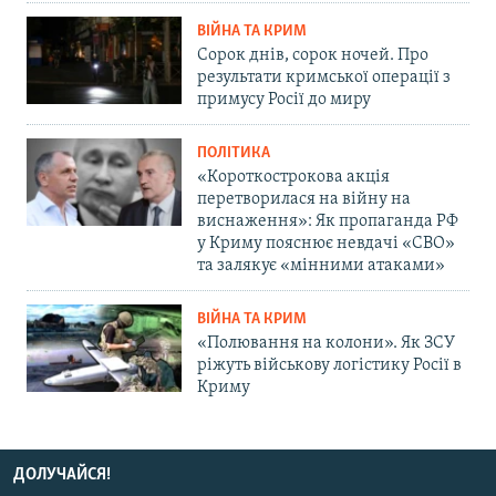
ВІЙНА ТА КРИМ
Сорок днів, сорок ночей. Про
результати кримської операції з
примусу Росії до миру
ПОЛІТИКА
«Короткострокова акція
перетворилася на війну на
виснаження»: Як пропаганда РФ
у Криму пояснює невдачі «СВО»
та залякує «мінними атаками»
ВІЙНА ТА КРИМ
«Полювання на колони». Як ЗСУ
ріжуть військову логістику Росії в
Криму
ДОЛУЧАЙСЯ!