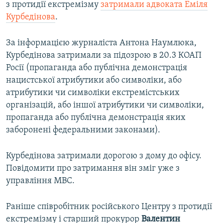
з протидії екстремізму
затримали адвоката Еміля
Курбедінова
.
За інформацією журналіста Антона Наумлюка,
Курбедінова затримали за підозрою в 20.3 КОАП
Росії (пропаганда або публічна демонстрація
нацистської атрибутики або символіки, або
атрибутики чи символіки екстремістських
організацій, або іншої атрибутики чи символіки,
пропаганда або публічна демонстрація яких
заборонені федеральними законами).
Курбедінова затримали дорогою з дому до офісу.
Повідомити про затримання він зміг уже з
управління МВС.
Раніше співробітник російського Центру з протидії
екстремізму і старший прокурор
Валентин