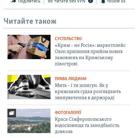
Поділитись
Читати без VPN
Follow us
Читайте також
СУСПІЛЬСТВО
«Крим – не Росія»: маркетплейс
Ozon припинив прийом нових
замовлень на Кримському
півострові
ПРАВА ЛЮДИНИ
Мить – і ти шпигун. Як у
кримських судах розглядають
звинувачення в держзраді
ФОТОГАЛЕРЕЇ
Краса Сімферопольського
водосховища та занедбаність
довкола