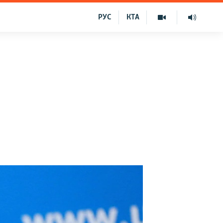
РУС
КТА