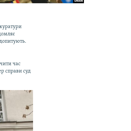
окуратури
ідомляє
о допитують.
ачити час
р справи суд