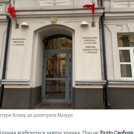
атури Холму, де допитують Мазура
ідання відбудеться завтра зранку. Про це
Радіо Свобода