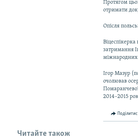
Протягом цьог
отримати доку
Опісля польсь
Віцеспікерка
затримання І
міжнародних у
Ігор Мазур (п
очолював осе
Помаранчевої 
2014–2015 ро
Поділитис
Читайте також