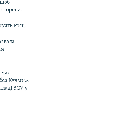
 щоб
 сторона.
вить Росії.
азвала
ям
 час
без Кучми»,
кладі ЗСУ у