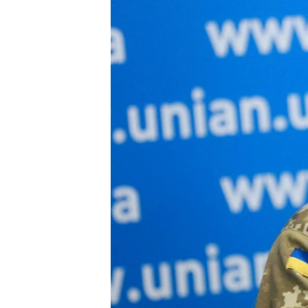
ВІДЕОУРОКИ «ELIFBE»
СВІДЧЕННЯ ОКУПАЦІЇ
УКРАЇНСЬКА ПРОБЛЕМА КРИМУ
ІНФОГРАФІКА