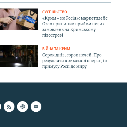
СУСПІЛЬСТВО
«Крим – не Росія»: маркетплейс
Ozon припинив прийом нових
замовлень на Кримському
півострові
ВІЙНА ТА КРИМ
Сорок днів, сорок ночей. Про
результати кримської операції з
примусу Росії до миру