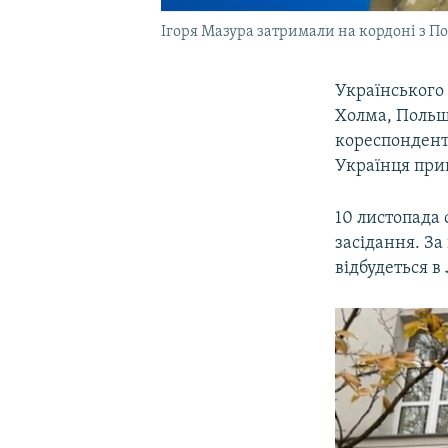
Ігоря Мазура затримали на кордоні з П
Українського
Холма, Польща
кореспонден
Українця при
10 листопада 
засідання. З
відбудеться в