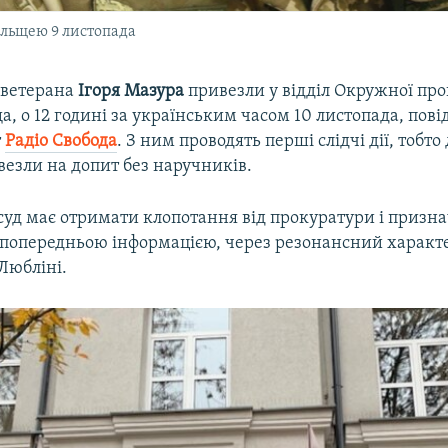
ольщею 9 листопада
 ветерана
Ігоря Мазура
привезли у відділ Окружної пр
, о 12 годині за українським часом 10 листопада, пов
т
Радіо Свобода
. З ним проводять перші слідчі дії, тобт
везли на допит без наручників.
суд має отримати клопотання від прокуратури і призн
а попередньою інформацією, через резонансний характе
 Любліні.