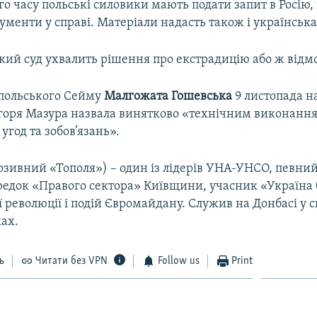
о часу польські силовики мають подати запит в Росію,
менти у справі. Матеріали надасть також і українська
кий суд ухвалить рішення про екстрадицію або ж відмо
 польського Сейму
Малгожата Гошевська
9 листопада н
горя Мазура назвала винятково «технічним виконанн
год та зобов’язань».
озивний «Тополя») – один із лідерів УНА-УНСО, певний
редок «Правого сектора» Київщини, учасник «Україна 
революції і подій Євромайдану. Служив на Донбасі у с
ках.
ь
Читати без VPN
Follow us
Print