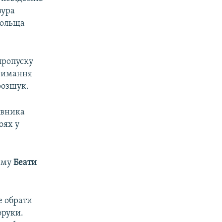
зура
Польща
пропуску
тримання
розшук.
івника
оях у
ейму
Беати
е обрати
оруки.