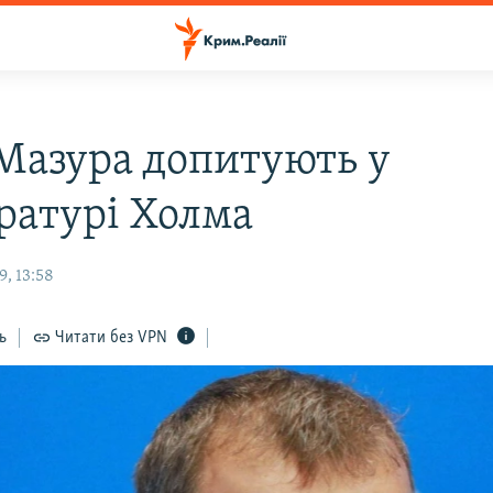
 Мазура допитують у
ратурі Холма
, 13:58
ь
Читати без VPN