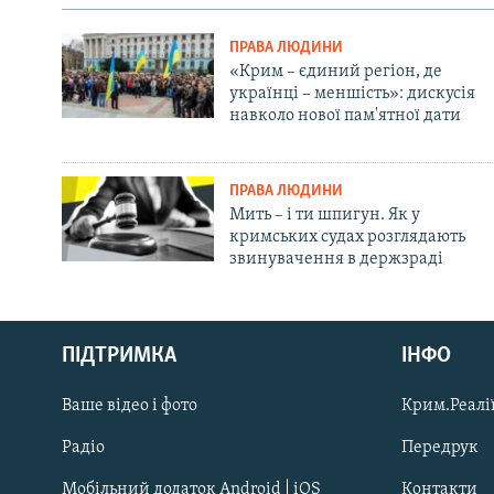
ПРАВА ЛЮДИНИ
«Крим – єдиний регіон, де
українці – меншість»: дискусія
навколо нової пам'ятної дати
ПРАВА ЛЮДИНИ
Мить – і ти шпигун. Як у
кримських судах розглядають
звинувачення в держзраді
Русский
ПІДТРИМКА
ІНФО
Qırımtatar
Ваше відео і фото
Крим.Реалії
ДОЛУЧАЙСЯ!
Радіо
Передрук
Мобільний додаток Android | iOS
Контакти