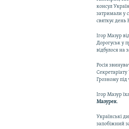
консул Украї
затримали у с
святкує день 
Ігор Мазур в
Дорогуськ у 
відбулося на 
Росія звинува
Секретаріату 
Грозному під 
Ігор Мазур ї
Мазурек
.
Українські ди
запобіжний за