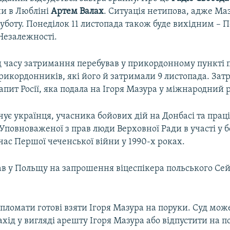
ни в Любліні
Артем Валах
. Ситуація нетипова, адже Ма
уботу. Понеділок 11 ​листопада також буде вихідним – 
Незалежності.​
ід часу затримання перебував у прикордонному пункті 
прикордонників, які його й затримали 9 листопада. За
запит Росії, яка подала на Ігоря Мазура у міжнародний 
чує українця, учасника бойових дій на Донбасі та прац
Уповноваженої з прав люди Верховної Ради в участі у б
час Першої чеченської війни у 1990-х роках.
хав у Польщу на запрошення віцеспікера польського С
пломати готові взяти Ігоря Мазура на поруки. Суд мож
хід у вигляді арешту Ігоря Мазура або відпустити на п