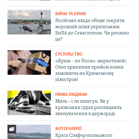
ВІЙНА ТА КРИМ
Російська влада обіцяє закрити
морський шлях українським
БпЛА до Севастополя. Чи реально
це?
СУСПІЛЬСТВО
«Крим – не Росія»: маркетплейс
Ozon припинив прийом нових
замовлень на Кримському
півострові
ПРАВА ЛЮДИНИ
Мить – і ти шпигун. Як у
кримських судах розглядають
звинувачення в держзраді
ФОТОГАЛЕРЕЇ
Краса Сімферопольського