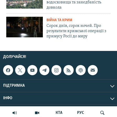
водосховища та занедбаність
довкола
ВІЙНА ТА КРИМ
Сорок днів, сорок ночей. Про
результати кримської операції з
примусу Росії до миру
ДОЛУЧАЙСЯ!
ПІДТРИМКА
ІНФО
© Крим.Реалії, 2026 | Усі права застережено.
КТА
РУС