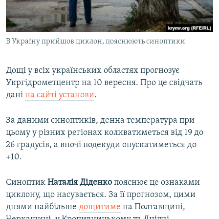
ВІДЕОУРОКИ «ELIFBE»
Русский
СВІДЧЕННЯ ОКУПАЦІЇ
Qırımtatar
В Україну прийшов циклон, пояснюють синоптики
УКРАЇНСЬКА ПРОБЛЕМА КРИМУ
ДОЛУЧАЙСЯ!
ІНФОГРАФІКА
Дощі у всіх українських областях прогнозує
Укргідрометцентр на 10 вересня. Про це свідчать
дані
на сайті установи
.
Усі сайти RFE/RL
За даними синоптиків, денна температура при
цьому у різних регіонах коливатиметься від 19 до
26 градусів, а вночі подекуди опускатиметься до
+10.
Синоптик
Наталія Діденко
пояснює це ознаками
циклону, що насувається. За її прогнозом, цими
днями найбільше
дощитиме
на Полтавщині,