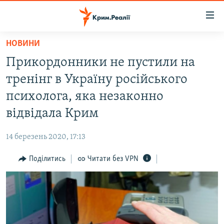
Доступність
посилання
Перейти
НОВИНИ
до
НОВИНИ
Прикордонники не пустили на
основного
ВОДА.КРИМ
матеріалу
тренінг в Україну російського
ВІДЕО ТА ФОТО
Перейти
психолога, яка незаконно
до
ПОЛІТИКА
відвідала Крим
основної
БЛОГИ
навігації
14 березень 2020, 17:13
Перейти
ПОГЛЯД
до
Поділитись
Читати без VPN
ІНТЕРВ'Ю
пошуку
ВСЕ ЗА ДЕНЬ
СПЕЦПРОЕКТИ
ЯК ОБІЙТИ БЛОКУВАННЯ
ДЕПОРТАЦІЯ