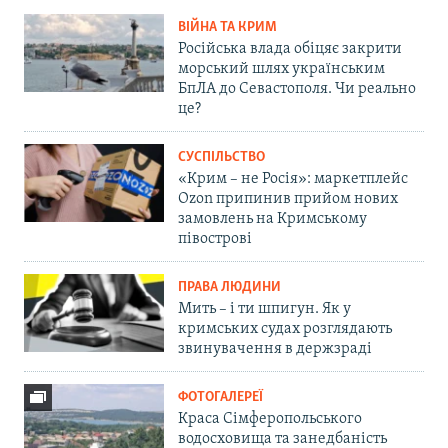
ВІЙНА ТА КРИМ
Російська влада обіцяє закрити
морський шлях українським
БпЛА до Севастополя. Чи реально
це?
СУСПІЛЬСТВО
«Крим – не Росія»: маркетплейс
Ozon припинив прийом нових
замовлень на Кримському
півострові
ПРАВА ЛЮДИНИ
Мить – і ти шпигун. Як у
кримських судах розглядають
звинувачення в держзраді
ФОТОГАЛЕРЕЇ
Краса Сімферопольського
водосховища та занедбаність