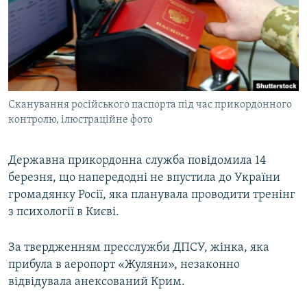
ВІДЕОУРОКИ «ELIFBE»
Русский
СВІДЧЕННЯ ОКУПАЦІЇ
Qırımtatar
УКРАЇНСЬКА ПРОБЛЕМА КРИМУ
ДОЛУЧАЙСЯ!
ІНФОГРАФІКА
Сканування російського паспорта під час прикордонного
контролю, ілюстраційне фото
Усі сайти RFE/RL
Державна прикордонна служба повідомила 14
березня, що напередодні не впустила до України
громадянку Росії, яка планувала проводити тренінг
з психології в Києві.
За твердженням пресслужби ДПСУ, жінка, яка
прибула в аеропорт «Жуляни», незаконно
відвідувала анексований Крим.