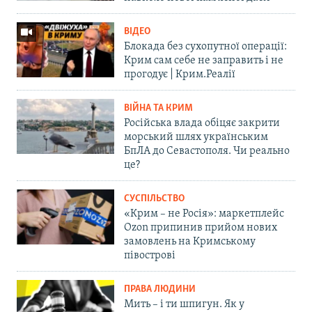
ВІДЕО
Блокада без сухопутної операції:
Крим сам себе не заправить і не
прогодує | Крим.Реалії
ВІЙНА ТА КРИМ
Російська влада обіцяє закрити
морський шлях українським
БпЛА до Севастополя. Чи реально
це?
СУСПІЛЬСТВО
«Крим – не Росія»: маркетплейс
Ozon припинив прийом нових
замовлень на Кримському
півострові
ПРАВА ЛЮДИНИ
Мить – і ти шпигун. Як у