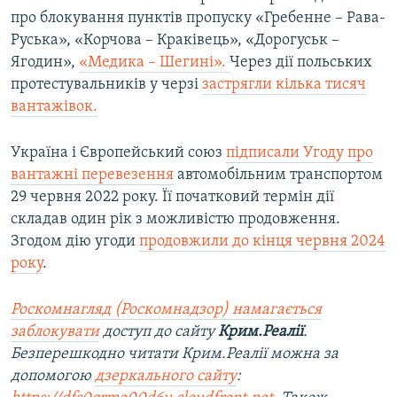
про блокування пунктів пропуску «Гребенне – Рава-
Руська», «Корчова – Краківець», «Дорогуськ –
Ягодин»,
«Медика – Шегині».
Через дії польських
протестувальників у черзі
застрягли кілька тисяч
вантажівок.
Україна і Європейський союз
підписали Угоду про
вантажні перевезення
автомобільним транспортом
29 червня 2022 року. Її початковий термін дії
складав один рік з можливістю продовження.
Згодом дію угоди
продовжили до кінця червня 2024
року
.
Роскомнагляд (Роскомнадзор) намагається
заблокувати
доступ до сайту
Крим.Реалії
.
Безперешкодно читати Крим.Реалії можна за
допомогою
дзеркального сайту
: