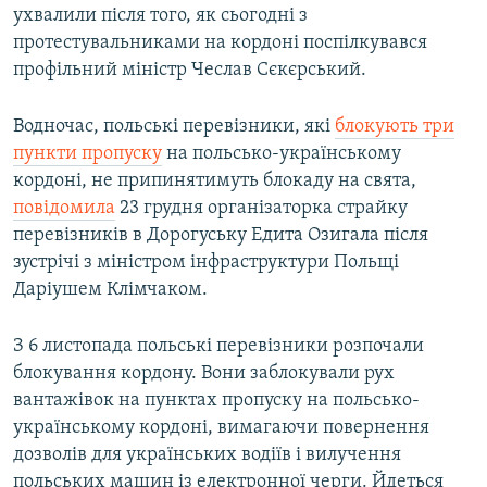
ухвалили після того, як сьогодні з
протестувальниками на кордоні поспілкувався
профільний міністр Чеслав Сєкєрський.
Водночас, польські перевізники, які
блокують три
пункти пропуску
на польсько-українському
кордоні, не припинятимуть блокаду на свята,
повідомила
23 грудня організаторка страйку
перевізників в Дорогуську Едита Озигала після
зустрічі з міністром інфраструктури Польщі
Даріушем Клімчаком.
З 6 листопада польські перевізники розпочали
блокування кордону. Вони заблокували рух
вантажівок на пунктах пропуску на польсько-
українському кордоні, вимагаючи повернення
дозволів для українських водіїв і вилучення
польських машин із електронної черги. Йдеться