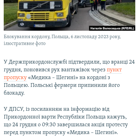
ВІДЕОУРОКИ «ELIFBE»
Русский
СВІДЧЕННЯ ОКУПАЦІЇ
Qırımtatar
УКРАЇНСЬКА ПРОБЛЕМА КРИМУ
Блокування кордону, Польща, 6 листопаду 2023 року,
ДОЛУЧАЙСЯ!
ІНФОГРАФІКА
ілюстративне фото
У Держприкордонслужбі підтвердили, що вранці 24
Усі сайти RFE/RL
грудня, поновився рух вантажівок через
пункт
пропуску
«Медика – Шегині» на кордоні з
Польщею. Польські фермери припинили його
блокаду.
У ДПСУ, із посиланням на інформацію від
Прикордонної варти Республіки Польща кажуть,
що 24 грудня о 09:30 завершилася акція протесту
перед пунктом пропуску «Медика – Шегині».