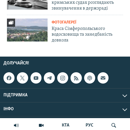
кримських судах розглядають
звинувачення в держзраді
ФОТОГАЛЕРЕЇ
Краса Сімферопольського
водосховища та занедбаність
довкола
ДОЛУЧАЙСЯ!
ПІДТРИМКА
ІНФО
© Крим.Реалії, 2026 | Усі права застережено.
КТА
РУС