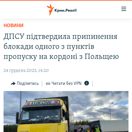
Доступність
посилання
Перейти
НОВИНИ
до
НОВИНИ
ДПСУ підтвердила припинення
основного
ВОДА.КРИМ
матеріалу
блокади одного з пунктів
ВІДЕО ТА ФОТО
Перейти
пропуску на кордоні з Польщею
до
ПОЛІТИКА
основної
24 грудень 2023, 14:20
БЛОГИ
навігації
Перейти
Поділитись
Читати без VPN
ПОГЛЯД
до
ІНТЕРВ'Ю
пошуку
ВСЕ ЗА ДЕНЬ
СПЕЦПРОЕКТИ
ЯК ОБІЙТИ БЛОКУВАННЯ
ДЕПОРТАЦІЯ