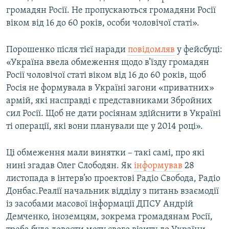
громадян Росії. Не пропускаються громадяни Росії
віком від 16 до 60 років, особи чоловічої статі».
Порошенко після тієї наради
повідомляв
у фейсбуці:
«Україна ввела обмеження щодо в’їзду громадян
Росії чоловічої статі віком від 16 до 60 років, щоб
Росія не формувала в Україні загони «приватних»
армій, які насправді є представниками Збройних
сил Росії. Щоб не дати росіянам здійснити в Україні
ті операції, які вони планували ще у 2014 році».
Ці обмеження мали винятки – такі самі, про які
нині згадав Олег Слободян. Як
інформував
28
листопада в інтерв’ю проектові Радіо Свобода, Радіо
Донбас.Реалії начальник відділу з питань взаємодії
із засобами масової інформації ДПСУ Андрій
Демченко, іноземцям, зокрема громадянам Росії,