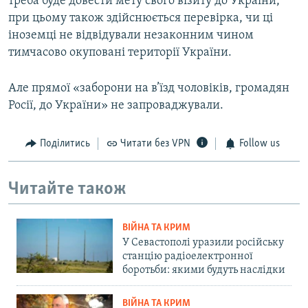
треба буде довести мету свого візиту до України,
при цьому також здійснюється перевірка, чи ці
іноземці не відвідували незаконним чином
тимчасово окуповані території України.
Але прямої «заборони на в’їзд чоловіків, громадян
Росії, до України» не запроваджували.
Поділитись
Читати без VPN
Follow us
Читайте також
ВІЙНА ТА КРИМ
У Севастополі уразили російську
станцію радіоелектронної
боротьби: якими будуть наслідки
ВІЙНА ТА КРИМ