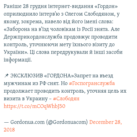
Раніше 28 грудня інтернет-видання «Гордон»
оприлюднило інтерв’ю з Олегом Слободяном, у
якому, зокрема, навело від його імені слова:
«Заборона на в’їзд чоловікам із Росії знята. Але
Держприкордонслужба продовжує проводити
контроль, уточнюючи мету їхнього візиту до
України». Ці слова передрукували й інші засоби
інформації.
📌 ЭКСКЛЮЗИВ «ГОРДОНА»Запрет на въезд
мужчинам из РФ снят. Но
#Госпогранслужба
продолжает проводить контроль, уточняя цель их
визита в Украину –
#Слободян
https://t.co/mCOqWhbJ50
— Gordonua.com (@Gordonuacom)
December 28,
2018