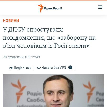
Доступність
посилання
Перейти
НОВИНИ
до
НОВИНИ
У ДПСУ спростували
основного
ВОДА.КРИМ
матеріалу
повідомлення, що «заборону на
ВІДЕО ТА ФОТО
Перейти
в’їзд чоловікам із Росії зняли»
до
ПОЛІТИКА
основної
28 грудень 2018, 22:49
БЛОГИ
навігації
Перейти
Поділитись
Читати без VPN
ПОГЛЯД
до
ІНТЕРВ'Ю
пошуку
ВСЕ ЗА ДЕНЬ
СПЕЦПРОЕКТИ
ЯК ОБІЙТИ БЛОКУВАННЯ
ДЕПОРТАЦІЯ