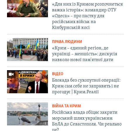
«Для них із Кримом розпочнеться
важка історія»: командир ОТУ
«Одеса» – про пастку для
російських військ на
Кінбурнській косі
ПРАВА ЛЮДИНИ
«Крим – єдиний регіон, де
українці – меншість»: дискусія
навколо нової пам'ятної дати
ВІДЕО
Блокада без сухопутної операції:
Крим сам себе не заправить і не
прогодує | Крим.Реалії
ВІЙНА ТА КРИМ
Російська влада обіцяє закрити
морський шлях українським
БпЛА до Севастополя. Чи реально
це?