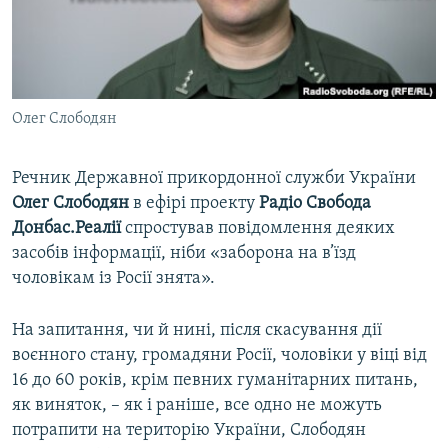
ВІДЕОУРОКИ «ELIFBE»
Русский
СВІДЧЕННЯ ОКУПАЦІЇ
Qırımtatar
УКРАЇНСЬКА ПРОБЛЕМА КРИМУ
Олег Слободян
ДОЛУЧАЙСЯ!
ІНФОГРАФІКА
Речник Державної прикордонної служби України
Олег Слободян
в ефірі проекту
Радіо Свобода
Усі сайти RFE/RL
Донбас.Реалії
спростував повідомлення деяких
засобів інформації, ніби «заборона на в’їзд
чоловікам із Росії знята».
На запитання, чи й нині, після скасування дії
воєнного стану, громадяни Росії, чоловіки у віці від
16 до 60 років, крім певних гуманітарних питань,
як виняток, – як і раніше, все одно не можуть
потрапити на територію України, Слободян