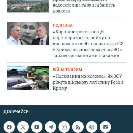
водосховища та занедбаність
довкола
ПОЛІТИКА
«Короткострокова акція
перетворилася на війну на
виснаження»: Як пропаганда РФ
у Криму пояснює невдачі «СВО»
та залякує «мінними атаками»
ВІЙНА ТА КРИМ
«Полювання на колони». Як ЗСУ
ріжуть військову логістику Росії в
Криму
ДОЛУЧАЙСЯ!