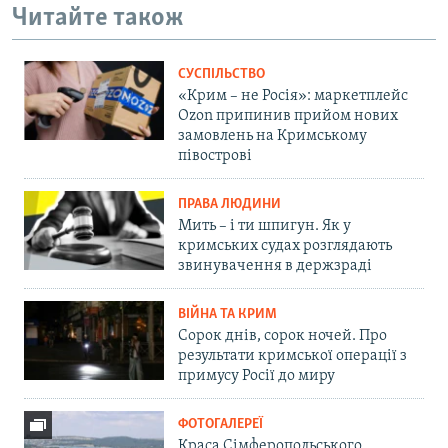
Читайте також
СУСПІЛЬСТВО
«Крим – не Росія»: маркетплейс
Ozon припинив прийом нових
замовлень на Кримському
півострові
ПРАВА ЛЮДИНИ
Мить – і ти шпигун. Як у
кримських судах розглядають
звинувачення в держзраді
ВІЙНА ТА КРИМ
Сорок днів, сорок ночей. Про
результати кримської операції з
примусу Росії до миру
ФОТОГАЛЕРЕЇ
Краса Сімферопольського