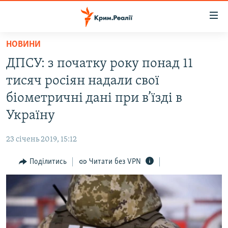
Доступність
посилання
Перейти
НОВИНИ
до
НОВИНИ
ДПСУ: з початку року понад 11
основного
ВОДА.КРИМ
матеріалу
тисяч росіян надали свої
ВІДЕО ТА ФОТО
Перейти
біометричні дані при в’їзді в
до
ПОЛІТИКА
Україну
основної
БЛОГИ
навігації
23 січень 2019, 15:12
Перейти
ПОГЛЯД
до
Поділитись
Читати без VPN
ІНТЕРВ'Ю
пошуку
ВСЕ ЗА ДЕНЬ
СПЕЦПРОЕКТИ
ЯК ОБІЙТИ БЛОКУВАННЯ
ДЕПОРТАЦІЯ