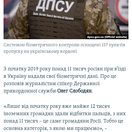
ВІДЕОУРОКИ «ELIFBE»
Русский
СВІДЧЕННЯ ОКУПАЦІЇ
Qırımtatar
УКРАЇНСЬКА ПРОБЛЕМА КРИМУ
ДОЛУЧАЙСЯ!
ІНФОГРАФІКА
Системою біометричного контролю оснащені 157 пунктів
пропуску на українському кордоні
Усі сайти RFE/RL
З початку 2019 року понад 11 тисяч росіян при в’їзді
в Україну надали свої біометричні дані. Про це
розповів журналістам спікер Державної
прикордонної служби
Олег Слободян
.
«Лише від початку року вже майже 12 тисяч
іноземних громадян здали відбитки пальців, з них
понад 11 тисяч – це саме громадяни Росії. Тобто це
основна категорія, з якою ми працюємо», –