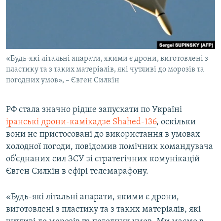
ВІДЕОУРОКИ «ELIFBE»
Русский
СВІДЧЕННЯ ОКУПАЦІЇ
Qırımtatar
УКРАЇНСЬКА ПРОБЛЕМА КРИМУ
«Будь-які літальні апарати, якими є дрони, виготовлені з
ДОЛУЧАЙСЯ!
ІНФОГРАФІКА
пластику та з таких матеріалів, які чутливі до морозів та
погодних умов», – Євген Силкін
Усі сайти RFE/RL
РФ стала значно рідше запускати по Україні
іранські дрони-камікадзе Shahed-136
, оскільки
вони не пристосовані до використання в умовах
холодної погоди, повідомив помічник командувача
об’єднаних сил ЗСУ зі стратегічних комунікацій
Євген Силкін в ефірі телемарафону.
«Будь-які літальні апарати, якими є дрони,
виготовлені з пластику та з таких матеріалів, які