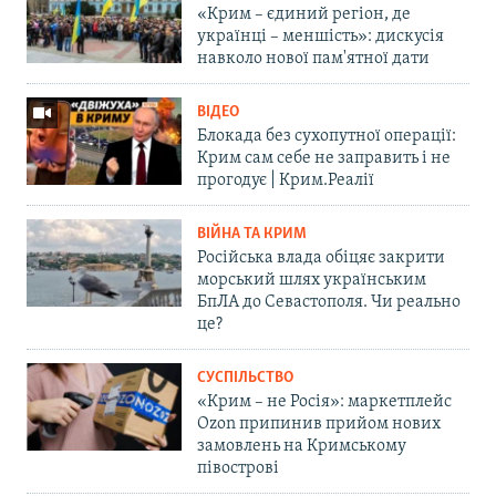
«Крим – єдиний регіон, де
українці – меншість»: дискусія
навколо нової пам'ятної дати
ВІДЕО
Блокада без сухопутної операції:
Крим сам себе не заправить і не
прогодує | Крим.Реалії
ВІЙНА ТА КРИМ
Російська влада обіцяє закрити
морський шлях українським
БпЛА до Севастополя. Чи реально
це?
СУСПІЛЬСТВО
«Крим – не Росія»: маркетплейс
Ozon припинив прийом нових
замовлень на Кримському
півострові