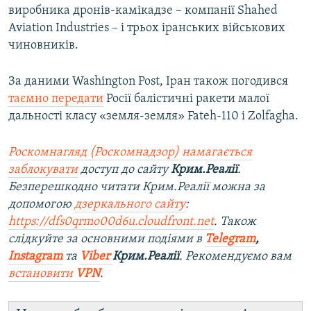
виробника дронів-камікадзе – компанії Shahed
Aviation Industries – і трьох іранських військових
чиновників.
За даними Washington Post, Іран також погодився
таємно передати
Росії балістичні ракети малої
дальності класу «земля-земля» Fateh-110 і Zolfagha.
Роскомнагляд (Роскомнадзор) намагається
заблокувати
доступ до сайту
Крим.Реалії
.
Безперешкодно читати Крим.Реалії можна за
допомогою
дзеркального сайту
:
https://dfs0qrmo00d6u.cloudfront.net
. Також
слідкуйте за основними подіями в
Telegram
,
Instagram
та
Viber
Крим.Реалії
. Ре
комендуємо вам
встановити
VPN
.