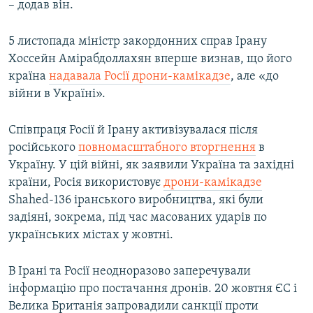
– додав він.
5 листопада міністр закордонних справ Ірану
Хоссейн Амірабдоллахян вперше визнав, що його
країна
надавала Росії дрони-камікадзе
, але «до
війни в Україні».
Співпраця Росії й Ірану активізувалася після
російського
повномасштабного вторгнення
в
Україну. У цій війні, як заявили Україна та західні
країни, Росія використовує
дрони-камікадзе
Shahed-136 іранського виробництва, які були
задіяні, зокрема, під час масованих ударів по
українських містах у жовтні.
В Ірані та Росії неодноразово заперечували
інформацію про постачання дронів. 20 жовтня ЄС і
Велика Британія запровадили санкції проти