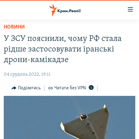
Доступність
посилання
Перейти
НОВИНИ
до
НОВИНИ
У ЗСУ пояснили, чому РФ стала
основного
ВОДА.КРИМ
матеріалу
рідше застосовувати іранські
ВІДЕО ТА ФОТО
Перейти
дрони-камікадзе
до
ПОЛІТИКА
основної
04 грудень 2022, 19:11
БЛОГИ
навігації
Перейти
Поділитись
Читати без VPN
ПОГЛЯД
до
ІНТЕРВ'Ю
пошуку
ВСЕ ЗА ДЕНЬ
СПЕЦПРОЕКТИ
ЯК ОБІЙТИ БЛОКУВАННЯ
ДЕПОРТАЦІЯ