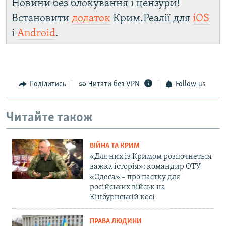
Новини без блокування і цензури!
Встановити
додаток
Крим.Реалії для
iOS
і
Android
.
Поділитись
Читати без VPN
Follow us
Читайте також
ВІЙНА ТА КРИМ
«Для них із Кримом розпочнеться
важка історія»: командир ОТУ
«Одеса» – про пастку для
російських військ на
Кінбурнській косі
ПРАВА ЛЮДИНИ