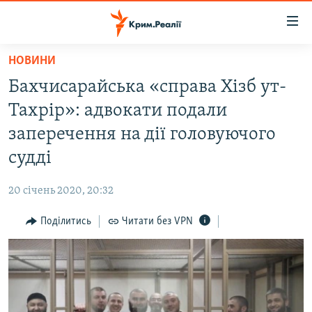
Доступність
посилання
Перейти
НОВИНИ
до
НОВИНИ
Бахчисарайська «справа Хізб ут-
основного
ВОДА.КРИМ
матеріалу
Тахрір»: адвокати подали
ВІДЕО ТА ФОТО
Перейти
заперечення на дії головуючого
до
ПОЛІТИКА
судді
основної
БЛОГИ
навігації
20 січень 2020, 20:32
Перейти
ПОГЛЯД
до
Поділитись
Читати без VPN
ІНТЕРВ'Ю
пошуку
ВСЕ ЗА ДЕНЬ
СПЕЦПРОЕКТИ
ЯК ОБІЙТИ БЛОКУВАННЯ
ДЕПОРТАЦІЯ