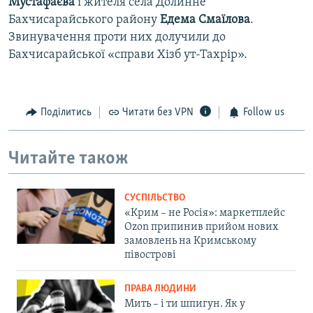
Мустафаєва
і жителя села Долинне
Бахчисарайського району
Едема Смаїлова
.
Звинувачення проти них долучили до
Бахчисарайської «справи Хізб ут-Тахрір».
Поділитись
Читати без VPN
Follow us
Читайте також
СУСПІЛЬСТВО
«Крим – не Росія»: маркетплейс
Ozon припинив прийом нових
замовлень на Кримському
півострові
ПРАВА ЛЮДИНИ
Мить – і ти шпигун. Як у