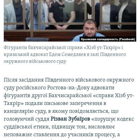
ВІДЕОУРОКИ «ELIFBE»
Русский
СВІДЧЕННЯ ОКУПАЦІЇ
Qırımtatar
УКРАЇНСЬКА ПРОБЛЕМА КРИМУ
ДОЛУЧАЙСЯ!
ІНФОГРАФІКА
Фігуранти бахчисарайської справи «Хізб ут-Тахрір» і
кримський адвокат Едем Семедляев в залі Південного
окружного військового суду
Усі сайти RFE/RL
Після засідання Південного військового окружного
суду російського Ростова-на-Дону адвокати
фігурантів другої Бахчисарайської «справи Хізб ут-
Тахрір» подали письмове заперечення в
канцелярію суду, в якому повідомляється, що
головуючий суддя
Різван Зубаїров
«порушує кодекс
суддівської етики, підвищує тон, висловлює
неповажне ставлення до учасників процесу, а