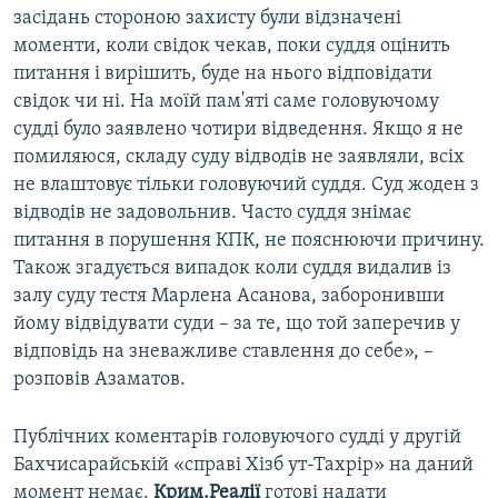
засідань стороною захисту були відзначені
моменти, коли свідок чекав, поки суддя оцінить
питання і вирішить, буде на нього відповідати
свідок чи ні. На моїй пам'яті саме головуючому
судді було заявлено чотири відведення. Якщо я не
помиляюся, складу суду відводів не заявляли, всіх
не влаштовує тільки головуючий суддя. Суд жоден з
відводів не задовольнив. Часто суддя знімає
питання в порушення КПК, не пояснюючи причину.
Також згадується випадок коли суддя видалив із
залу суду тестя Марлена Асанова, заборонивши
йому відвідувати суди – за те, що той заперечив у
відповідь на зневажливе ставлення до себе», –
розповів Азаматов.
Публічних коментарів головуючого судді у другій
Бахчисарайській «справі Хізб ут-Тахрір» на даний
момент немає.
Крим.Реалії
готові надати