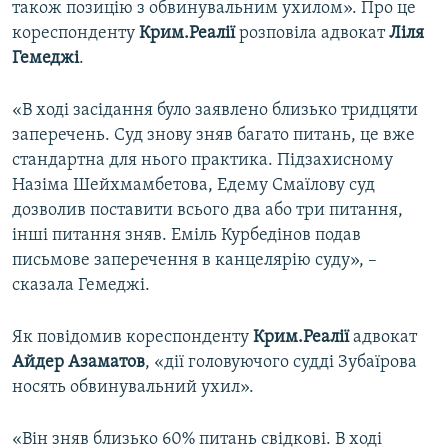
також позицію з обвинувальним ухилом». Про це
кореспонденту
Крим.Реалії
розповіла адвокат
Ліля
Гемеджі
.
«В ході засідання було заявлено близько тридцяти
заперечень. Суд знову зняв багато питань, це вже
стандартна для нього практика. Підзахисному
Назіма Шейхмамбетова, Едему Смаїлову суд
дозволив поставити всього два або три питання,
інші питання зняв. Еміль Курбедінов подав
письмове заперечення в канцелярію суду», –
сказала Гемеджі.
Як повідомив кореспонденту
Крим.Реалії
адвокат
Айдер Азаматов
, «дії головуючого судді Зубаїрова
носять обвинувальний ухил».
«Він зняв близько 60% питань свідкові. В ході