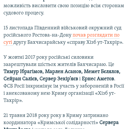
можливість висловити свою позицію всім сторонам
судового процесу.
15 листопада Південний військовий окружний суд
російського Ростова-на-Дону
почав розглядати по
суті
другу Бахчисарайську «справу Хізб ут-Тахрір».
У жовтні 2017 року російські силовики
заарештували шістьох жителів Бахчисараю. Це
Тимур Ібрагімов, Марлен Асанов, Мемет Бєлялов,
Сейран Салієв, Сервер Зекір’яєв
і
Ернес Аметов
.
ФСБ Росії інкримінує їм участь у забороненій в Росії
і анексованому нею Криму організації «Хізб ут-
Тахрір».
21 травня 2018 року року в Криму затримано
координатора «Кримської солідарності»
Сервера