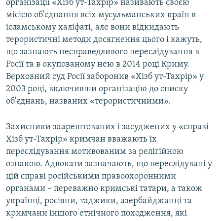
організації «Хізб ут-Тахрір» називають своєю
місією об'єднання всіх мусульманських країн в
ісламському халіфаті, але вони відкидають
терористичні методи досягнення цього і кажуть,
що зазнають несправедливого переслідування в
Росії та в окупованому нею в 2014 році Криму.
Верховний суд Росії заборонив «Хізб ут-Тахрір» у
2003 році, включивши організацію до списку
об'єднань, названих «терористичними».
Захисники заарештованих і засуджених у «справі
Хізб ут-Тахрір» кримчан вважають їх
переслідування мотивованим за релігійною
ознакою. Адвокати зазначають, що переслідувані у
цій справі російськими правоохоронними
органами – переважно кримські татари, а також
українці, росіяни, таджики, азербайджанці та
кримчани іншого етнічного походження, які