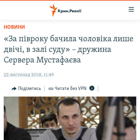
Доступність
посилання
Перейти
НОВИНИ
до
НОВИНИ
«За півроку бачила чоловіка лише
основного
ВОДА.КРИМ
матеріалу
двічі, в залі суду» – дружина
ВІДЕО ТА ФОТО
Перейти
Сервера Мустафаєва
до
ПОЛІТИКА
основної
22 листопад 2018, 11:49
БЛОГИ
навігації
Перейти
Поділитись
Читати без VPN
ПОГЛЯД
до
ІНТЕРВ'Ю
пошуку
ВСЕ ЗА ДЕНЬ
СПЕЦПРОЕКТИ
ЯК ОБІЙТИ БЛОКУВАННЯ
ДЕПОРТАЦІЯ