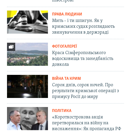
півострові
ПРАВА ЛЮДИНИ
Мить – і ти шпигун. Як у
кримських судах розглядають
звинувачення в держзраді
ФОТОГАЛЕРЕЇ
Краса Сімферопольського
водосховища та занедбаність
довкола
ВІЙНА ТА КРИМ
Сорок днів, сорок ночей. Про
результати кримської операції з
примусу Росії до миру
ПОЛІТИКА
«Короткострокова акція
перетворилася на війну на
виснаження»: Як пропаганда РФ