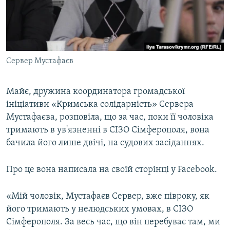
ВІДЕОУРОКИ «ELIFBE»
Русский
СВІДЧЕННЯ ОКУПАЦІЇ
Qırımtatar
УКРАЇНСЬКА ПРОБЛЕМА КРИМУ
Сервер Мустафаєв
ДОЛУЧАЙСЯ!
ІНФОГРАФІКА
Майє, дружина координатора громадської
ініціативи «Кримська солідарність» Сервера
Усі сайти RFE/RL
Мустафаєва, розповіла, що за час, поки її чоловіка
тримають в ув'язненні в СІЗО Сімферополя, вона
бачила його лише двічі, на судових засіданнях.
Про це вона написала на своїй сторінці у Facebook.
«Мій чоловік, Мустафаєв Сервер, вже півроку, як
його тримають у нелюдських умовах, в СІЗО
Сімферополя. За весь час, що він перебуває там, ми