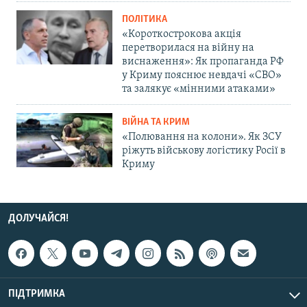
ПОЛІТИКА
«Короткострокова акція
перетворилася на війну на
виснаження»: Як пропаганда РФ
у Криму пояснює невдачі «СВО»
та залякує «мінними атаками»
ВІЙНА ТА КРИМ
«Полювання на колони». Як ЗСУ
ріжуть військову логістику Росії в
Криму
ДОЛУЧАЙСЯ!
ПІДТРИМКА