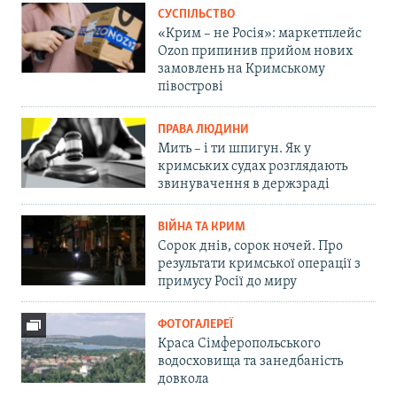
СУСПІЛЬСТВО
«Крим – не Росія»: маркетплейс
Ozon припинив прийом нових
замовлень на Кримському
півострові
ПРАВА ЛЮДИНИ
Мить – і ти шпигун. Як у
кримських судах розглядають
звинувачення в держзраді
ВІЙНА ТА КРИМ
Сорок днів, сорок ночей. Про
результати кримської операції з
примусу Росії до миру
ФОТОГАЛЕРЕЇ
Краса Сімферопольського
водосховища та занедбаність
довкола