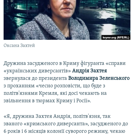
ВІДЕОУРОКИ «ELIFBE»
Русский
СВІДЧЕННЯ ОКУПАЦІЇ
Qırımtatar
УКРАЇНСЬКА ПРОБЛЕМА КРИМУ
ДОЛУЧАЙСЯ!
ІНФОГРАФІКА
Оксана Захтей
Дружина засудженого в Криму фігуранта «справи
Усі сайти RFE/RL
«українських диверсантів»
Андрія Захтея
звернулася до президента
Володимира Зеленського
з проханням «чесно розповісти, що буде з
політв'язнями Кремля, які досі чекають на
звільнення в тюрмах Криму і Росії».
«Я, дружина Захтея Андрія, політв'язня, так
званого «кримського диверсанта», засудженого до
6 років і 6 місяців колонії суворого режиму, чекаю