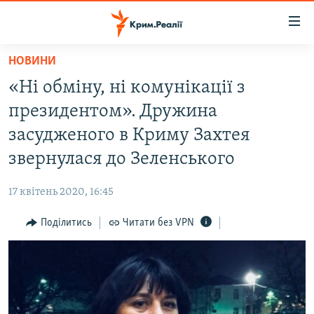
Доступність
посилання
Перейти
НОВИНИ
до
НОВИНИ
«Ні обміну, ні комунікації з
основного
ВОДА.КРИМ
матеріалу
президентом». Дружина
ВІДЕО ТА ФОТО
Перейти
засудженого в Криму Захтея
до
ПОЛІТИКА
звернулася до Зеленського
основної
БЛОГИ
навігації
17 квітень 2020, 16:45
Перейти
ПОГЛЯД
до
Поділитись
Читати без VPN
ІНТЕРВ'Ю
пошуку
ВСЕ ЗА ДЕНЬ
СПЕЦПРОЕКТИ
ЯК ОБІЙТИ БЛОКУВАННЯ
ДЕПОРТАЦІЯ