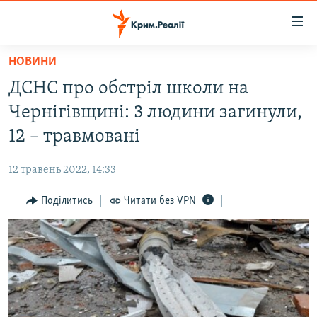
Доступність
посилання
Перейти
НОВИНИ
до
НОВИНИ
ДСНС про обстріл школи на
основного
ВОДА.КРИМ
матеріалу
Чернігівщині: 3 людини загинули,
ВІДЕО ТА ФОТО
Перейти
12 – травмовані
до
ПОЛІТИКА
основної
12 травень 2022, 14:33
БЛОГИ
навігації
Перейти
Поділитись
Читати без VPN
ПОГЛЯД
до
ІНТЕРВ'Ю
пошуку
ВСЕ ЗА ДЕНЬ
СПЕЦПРОЕКТИ
ЯК ОБІЙТИ БЛОКУВАННЯ
ДЕПОРТАЦІЯ