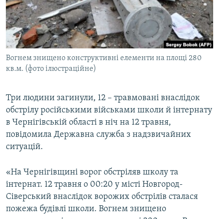
ВІДЕОУРОКИ «ELIFBE»
Русский
СВІДЧЕННЯ ОКУПАЦІЇ
Qırımtatar
УКРАЇНСЬКА ПРОБЛЕМА КРИМУ
Вогнем знищено конструктивні елементи на площі 280
ДОЛУЧАЙСЯ!
ІНФОГРАФІКА
кв.м. (фото ілюстраційне)
Три людини загинули, 12 – травмовані внаслідок
Усі сайти RFE/RL
обстрілу російськими військами школи й інтернату
в Чернігівській області в ніч на 12 травня,
повідомила Державна служба з надзвичайних
ситуацій.
«На Чернігівщині ворог обстріляв школу та
інтернат. 12 травня о 00:20 у місті Новгород-
Сіверський внаслідок ворожих обстрілів сталася
пожежа будівлі школи. Вогнем знищено