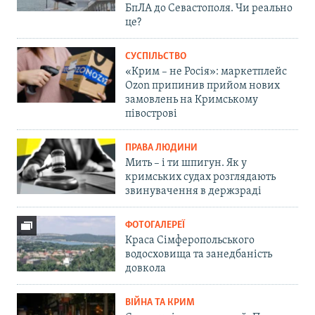
БпЛА до Севастополя. Чи реально
це?
СУСПІЛЬСТВО
«Крим – не Росія»: маркетплейс
Ozon припинив прийом нових
замовлень на Кримському
півострові
ПРАВА ЛЮДИНИ
Мить – і ти шпигун. Як у
кримських судах розглядають
звинувачення в держзраді
ФОТОГАЛЕРЕЇ
Краса Сімферопольського
водосховища та занедбаність
довкола
ВІЙНА ТА КРИМ