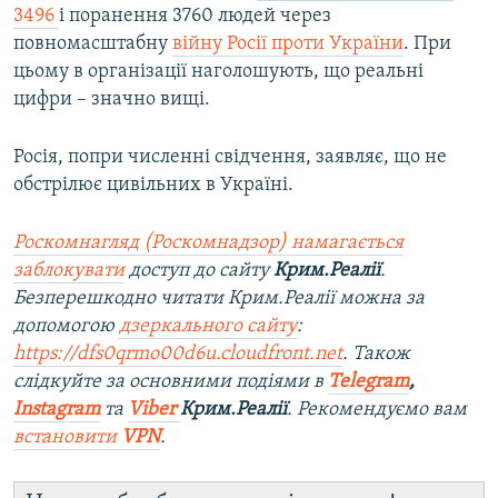
3496
і поранення 3760 людей через
повномасштабну
війну Росії проти України
. При
цьому в організації наголошують, що реальні
цифри – значно вищі.
Росія, попри численні свідчення, заявляє, що не
обстрілює цивільних в Україні.
Роскомнагляд (Роскомнадзор) намагається
заблокувати
доступ до сайту
Крим.Реалії
.
Безперешкодно читати Крим.Реалії можна за
допомогою
дзеркального сайту
:
https://dfs0qrmo00d6u.cloudfront.net
. Також
слідкуйте за основними подіями в
Telegram
,
Instagram
та
Viber
Крим.Реалії
. Рекомендуємо вам
встановити
VPN
.