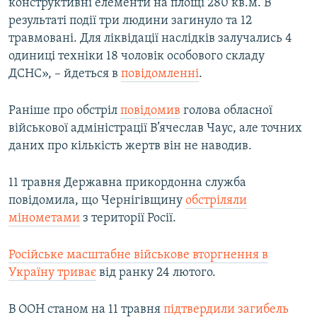
конструктивні елементи на площі 280 кв.м. В
результаті події три людини загинуло та 12
травмовані. Для ліквідації наслідків залучались 4
одиниці техніки 18 чоловік особового складу
ДСНС», – йдеться в
повідомленні
.
Раніше про обстріл
повідомив
голова обласної
військової адміністрації В’ячеслав Чаус, але точних
даних про кількість жертв він не наводив.
11 травня Державна прикордонна служба
повідомила, що Чернігівщину
обстріляли
мінометами
з території Росії.
Російське масштабне військове вторгнення в
Україну триває
від ранку 24 лютого.
В ООН станом на 11 травня
підтвердили загибель