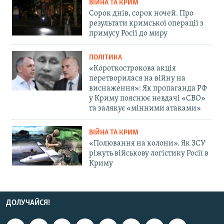
ВІЙНА ТА КРИМ
Сорок днів, сорок ночей. Про
результати кримської операції з
примусу Росії до миру
ПОЛІТИКА
«Короткострокова акція
перетворилася на війну на
виснаження»: Як пропаганда РФ
у Криму пояснює невдачі «СВО»
та залякує «мінними атаками»
ВІЙНА ТА КРИМ
«Полювання на колони». Як ЗСУ
ріжуть військову логістику Росії в
Криму
ДОЛУЧАЙСЯ!