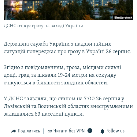
ВІДЕОУРОКИ «ELIFBE»
Русский
СВІДЧЕННЯ ОКУПАЦІЇ
Qırımtatar
ДСНС очікує грозу на заході України
УКРАЇНСЬКА ПРОБЛЕМА КРИМУ
ДОЛУЧАЙСЯ!
ІНФОГРАФІКА
Державна служба України з надзвичайних
ситуацій попереджає про грозу в Україні 26 серпня.
Усі сайти RFE/RL
Згідно з повідомленням, гроза, місцями сильні
дощі, град та шквали 19-24 метри на секунду
очікуються в більшості західних областей.
У ДСНС заявляли, що станом на 7:00 26 серпня у
Львівській та Волинській областях знеструмленими
залишалися 53 населені пункти.
Поділитись
Читати без VPN
Follow us