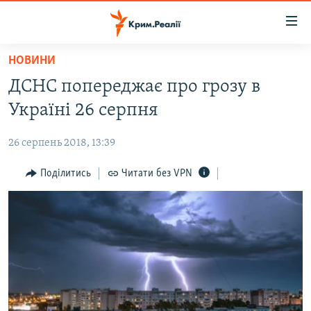
Доступність
посилання
Перейти
НОВИНИ
до
НОВИНИ
ДСНС попереджає про грозу в
основного
ВОДА.КРИМ
матеріалу
Україні 26 серпня
ВІДЕО ТА ФОТО
Перейти
до
26 серпень 2018, 13:39
ПОЛІТИКА
основної
БЛОГИ
Поділитись
Читати без VPN
навігації
Перейти
ПОГЛЯД
до
ІНТЕРВ'Ю
пошуку
ВСЕ ЗА ДЕНЬ
СПЕЦПРОЕКТИ
ЯК ОБІЙТИ БЛОКУВАННЯ
ДЕПОРТАЦІЯ