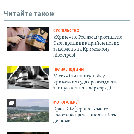
Читайте також
СУСПІЛЬСТВО
«Крим – не Росія»: маркетплейс
Ozon припинив прийом нових
замовлень на Кримському
півострові
ПРАВА ЛЮДИНИ
Мить – і ти шпигун. Як у
кримських судах розглядають
звинувачення в держзраді
ФОТОГАЛЕРЕЇ
Краса Сімферопольського
водосховища та занедбаність
довкола