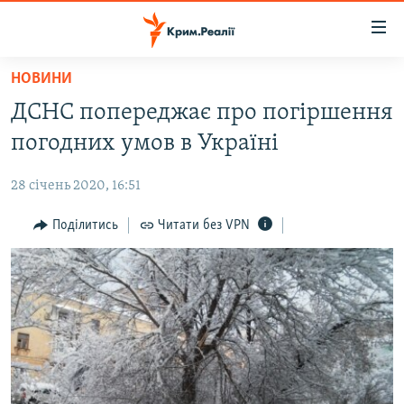
Доступність
посилання
Перейти
НОВИНИ
до
НОВИНИ
ДСНС попереджає про погіршення
основного
ВОДА.КРИМ
матеріалу
погодних умов в Україні
ВІДЕО ТА ФОТО
Перейти
до
28 січень 2020, 16:51
ПОЛІТИКА
основної
БЛОГИ
Поділитись
Читати без VPN
навігації
Перейти
ПОГЛЯД
до
ІНТЕРВ'Ю
пошуку
ВСЕ ЗА ДЕНЬ
СПЕЦПРОЕКТИ
ЯК ОБІЙТИ БЛОКУВАННЯ
ДЕПОРТАЦІЯ