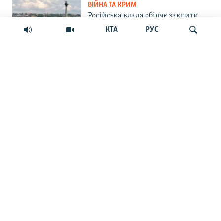
ВІЙНА ТА КРИМ
Російська влада обіцяє закрити
морський шлях українським
КТА
РУС
БпЛА до Севастополя. Чи реально
це?
СУСПІЛЬСТВО
Шукати
«Крим – не Росія»: маркетплейс
Ozon припинив прийом нових
замовлень на Кримському
півострові
ПРАВА ЛЮДИНИ
Мить – і ти шпигун. Як у
кримських судах розглядають
звинувачення в держзраді
ФОТОГАЛЕРЕЇ
Краса Сімферопольського
водосховища та занедбаність
довкола