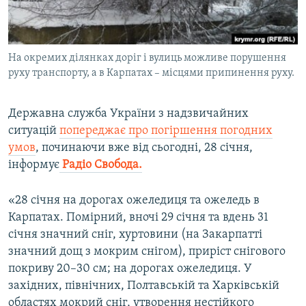
ВІДЕОУРОКИ «ELIFBE»
Русский
СВІДЧЕННЯ ОКУПАЦІЇ
Qırımtatar
На окремих ділянках доріг і вулиць можливе порушення
УКРАЇНСЬКА ПРОБЛЕМА КРИМУ
руху транспорту, а в Карпатах – місцями припинення руху.
ДОЛУЧАЙСЯ!
ІНФОГРАФІКА
Державна служба України з надзвичайних
ситуацій
попереджає про погіршення погодних
умов
, починаючи вже від сьогодні, 28 січня,
Усі сайти RFE/RL
інформує
Радіо Свобода.
«28 січня на дорогах ожеледиця та ожеледь в
Карпатах. Помірний, вночі 29 січня та вдень 31
січня значний сніг, хуртовини (на Закарпатті
значний дощ з мокрим снігом), приріст снігового
покриву 20–30 см; на дорогах ожеледиця. У
західних, північних, Полтавській та Харківській
областях мокрий сніг, утворення нестійкого