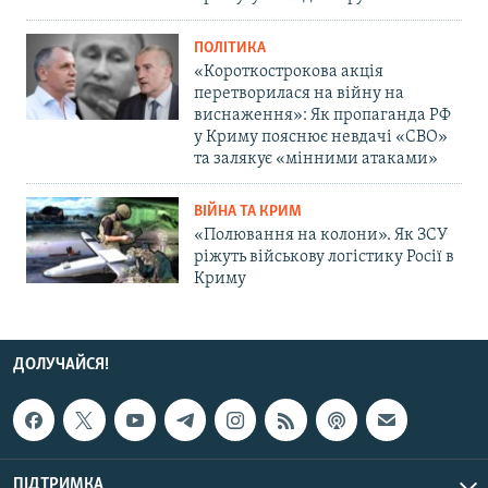
ПОЛІТИКА
«Короткострокова акція
перетворилася на війну на
виснаження»: Як пропаганда РФ
у Криму пояснює невдачі «СВО»
та залякує «мінними атаками»
ВІЙНА ТА КРИМ
«Полювання на колони». Як ЗСУ
ріжуть військову логістику Росії в
Криму
ДОЛУЧАЙСЯ!
ПІДТРИМКА