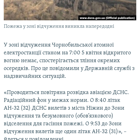
ВІДЕОУРОКИ «ELIFBE»
Русский
СВІДЧЕННЯ ОКУПАЦІЇ
Qırımtatar
Пожежа у зоні відчуження виникла напередодні
УКРАЇНСЬКА ПРОБЛЕМА КРИМУ
ДОЛУЧАЙСЯ!
ІНФОГРАФІКА
У зоні відчуження Чорнобильської атомної
електростанції станом на 7:00 5 квітня відкритого
вогню немає, спостерігається тління окремих
Усі сайти RFE/RL
осередків. Про це повідомили у Державній службі з
надзвичайних ситуацій.
«Проводиться повітряна розвідка авіацією ДСНС.
Радіаційний фон у межах норми. О 8:40 літак
АН-32 (32) ДСНС вилетів з міста Ніжин до Зони
відчуження та безумовного (обов’язкового)
відселення для гасіння пожежі. О 9:53 до Зони
відчуження вилетів ще один літак АН-32 (31)», –
йдеться у повідомленні.