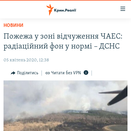
Доступність
посилання
Перейти
НОВИНИ
до
НОВИНИ
Пожежа у зоні відчуження ЧАЕС:
основного
ВОДА.КРИМ
матеріалу
радіаційний фон у нормі – ДСНС
ВІДЕО ТА ФОТО
Перейти
до
05 квітень 2020, 12:38
ПОЛІТИКА
основної
БЛОГИ
Поділитись
Читати без VPN
навігації
Перейти
ПОГЛЯД
до
ІНТЕРВ'Ю
пошуку
ВСЕ ЗА ДЕНЬ
СПЕЦПРОЕКТИ
ЯК ОБІЙТИ БЛОКУВАННЯ
ДЕПОРТАЦІЯ