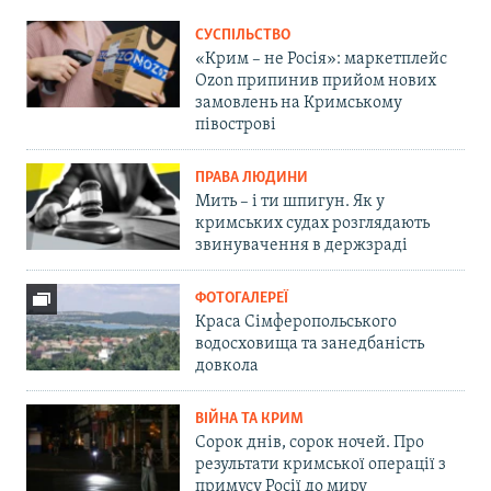
СУСПІЛЬСТВО
«Крим – не Росія»: маркетплейс
Ozon припинив прийом нових
замовлень на Кримському
півострові
ПРАВА ЛЮДИНИ
Мить – і ти шпигун. Як у
кримських судах розглядають
звинувачення в держзраді
ФОТОГАЛЕРЕЇ
Краса Сімферопольського
водосховища та занедбаність
довкола
ВІЙНА ТА КРИМ
Сорок днів, сорок ночей. Про
результати кримської операції з
примусу Росії до миру