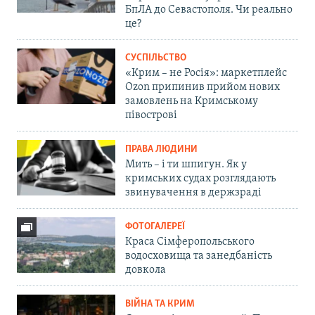
БпЛА до Севастополя. Чи реально
це?
СУСПІЛЬСТВО
«Крим – не Росія»: маркетплейс
Ozon припинив прийом нових
замовлень на Кримському
півострові
ПРАВА ЛЮДИНИ
Мить – і ти шпигун. Як у
кримських судах розглядають
звинувачення в держзраді
ФОТОГАЛЕРЕЇ
Краса Сімферопольського
водосховища та занедбаність
довкола
ВІЙНА ТА КРИМ