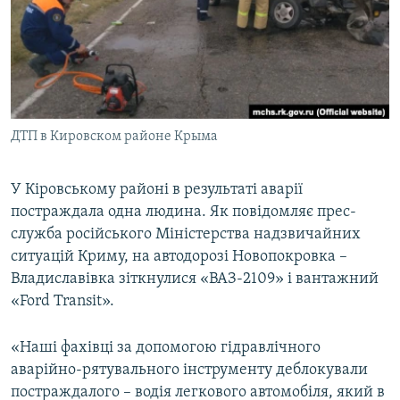
ВІДЕОУРОКИ «ELIFBE»
Русский
СВІДЧЕННЯ ОКУПАЦІЇ
Qırımtatar
УКРАЇНСЬКА ПРОБЛЕМА КРИМУ
ДОЛУЧАЙСЯ!
ІНФОГРАФІКА
ДТП в Кировском районе Крыма
У Кіровському районі в результаті аварії
Усі сайти RFE/RL
постраждала одна людина. Як повідомляє прес-
служба російського Міністерства надзвичайних
ситуацій Криму, на автодорозі Новопокровка –
Владиславівка зіткнулися «ВАЗ-2109» і вантажний
«Ford Transit».
«Наші фахівці за допомогою гідравлічного
аварійно-рятувального інструменту деблокували
постраждалого – водія легкового автомобіля, який в