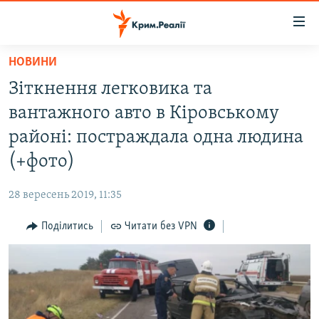
Доступність
посилання
Перейти
НОВИНИ
до
НОВИНИ
Зіткнення легковика та
основного
ВОДА.КРИМ
матеріалу
вантажного авто в Кіровському
ВІДЕО ТА ФОТО
Перейти
районі: постраждала одна людина
до
ПОЛІТИКА
(+фото)
основної
БЛОГИ
навігації
28 вересень 2019, 11:35
Перейти
ПОГЛЯД
до
Поділитись
Читати без VPN
ІНТЕРВ'Ю
пошуку
ВСЕ ЗА ДЕНЬ
СПЕЦПРОЕКТИ
ЯК ОБІЙТИ БЛОКУВАННЯ
ДЕПОРТАЦІЯ