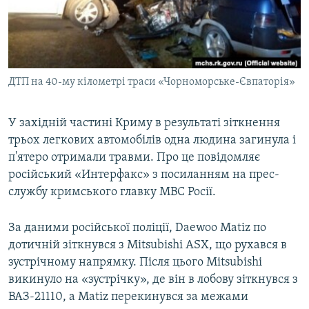
ВІДЕОУРОКИ «ELIFBE»
Русский
СВІДЧЕННЯ ОКУПАЦІЇ
Qırımtatar
УКРАЇНСЬКА ПРОБЛЕМА КРИМУ
ДТП на 40-му кілометрі траси «Чорноморське-Євпаторія»
ДОЛУЧАЙСЯ!
ІНФОГРАФІКА
У західній частині Криму в результаті зіткнення
трьох легкових автомобілів одна людина загинула і
Усі сайти RFE/RL
п'ятеро отримали травми. Про це повідомляє
російський «Интерфакс» з посиланням на прес-
службу кримського главку МВС Росії.
За даними російської поліції, Daewoo Matiz по
дотичній зіткнувся з Mitsubishi ASX, що рухався в
зустрічному напрямку. Після цього Mitsubishi
викинуло на «зустрічку», де він в лобову зіткнувся з
ВАЗ-21110, а Matiz перекинувся за межами