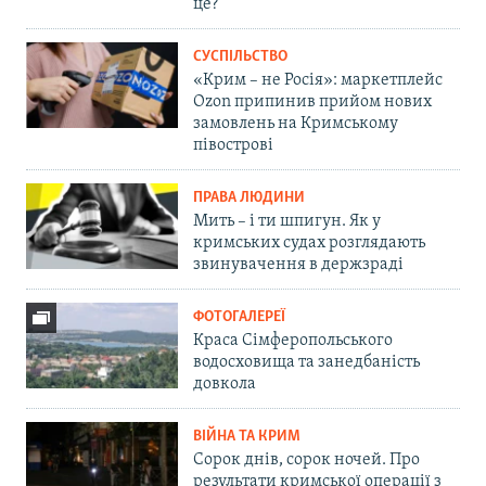
це?
СУСПІЛЬСТВО
«Крим – не Росія»: маркетплейс
Ozon припинив прийом нових
замовлень на Кримському
півострові
ПРАВА ЛЮДИНИ
Мить – і ти шпигун. Як у
кримських судах розглядають
звинувачення в держзраді
ФОТОГАЛЕРЕЇ
Краса Сімферопольського
водосховища та занедбаність
довкола
ВІЙНА ТА КРИМ
Сорок днів, сорок ночей. Про
результати кримської операції з