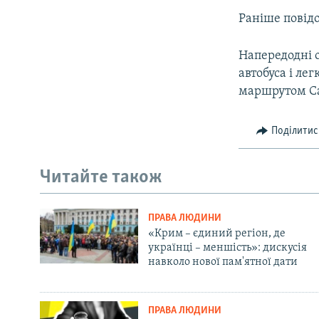
Раніше повідо
Напередодні о
автобуса і ле
маршрутом Са
Поділитис
Читайте також
ПРАВА ЛЮДИНИ
«Крим – єдиний регіон, де
українці – меншість»: дискусія
навколо нової пам'ятної дати
ПРАВА ЛЮДИНИ