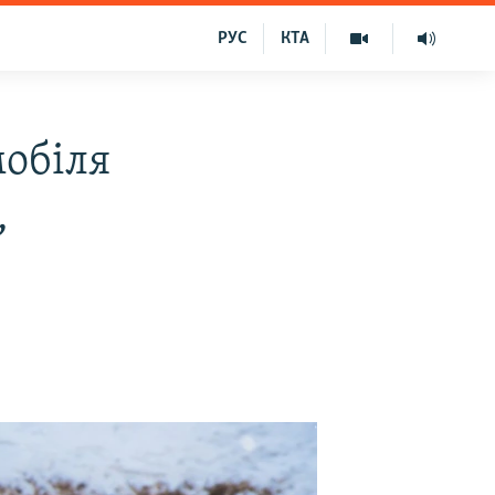
РУС
КТА
мобіля
,