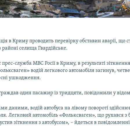
іція в Криму проводить перевірку обставин аварії, що с
в районі селища Гвардійське.
 прес-служба МВС Росії в Криму, в результаті зіткнення
ольксваген» водій легкового автомобіля загинув, четв
есні ушкодження.
страждав один пасажир із тридцяти, повідомили у відом
ми даними, водій автобуса на лівому повороті здійсню
ля. Легковий автомобіль «Фольксваген», що рухався з 
стив зіткнення з автобусом», – йдеться в повідомленні