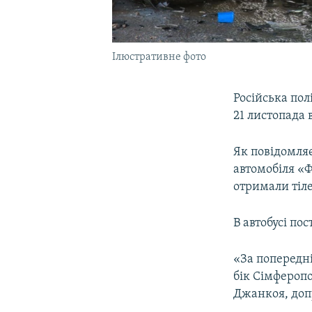
Ілюстративне фото
Російська пол
21 листопада 
Як повідомляє
автомобіля «Ф
отримали тіл
В автобусі по
«За попередні
бік Сімферопо
Джанкоя, допу