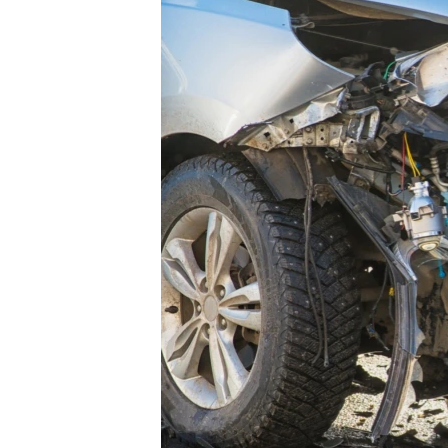
ВІДЕОУРОКИ «ELIFBE»
СВІДЧЕННЯ ОКУПАЦІЇ
УКРАЇНСЬКА ПРОБЛЕМА КРИМУ
ІНФОГРАФІКА