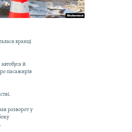
талася вранці
 автобуса й
еро пасажирів
стві.
вав розворот у
боку
.