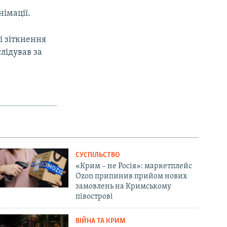
німації.
і зіткнення
слідував за
СУСПІЛЬСТВО
«Крим – не Росія»: маркетплейс
Ozon припинив прийом нових
замовлень на Кримському
півострові
ВІЙНА ТА КРИМ