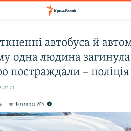
іткненні автобуса й авто
му одна людина загинула
ро постраждали – поліція
, 22:01
ь
Читати без VPN