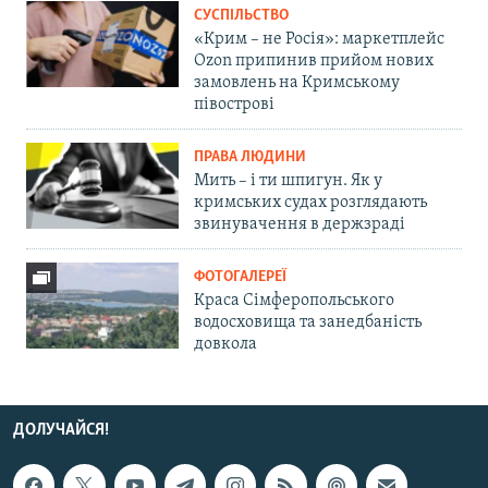
СУСПІЛЬСТВО
«Крим – не Росія»: маркетплейс
Ozon припинив прийом нових
замовлень на Кримському
півострові
ПРАВА ЛЮДИНИ
Мить – і ти шпигун. Як у
кримських судах розглядають
звинувачення в держзраді
ФОТОГАЛЕРЕЇ
Краса Сімферопольського
водосховища та занедбаність
довкола
ДОЛУЧАЙСЯ!