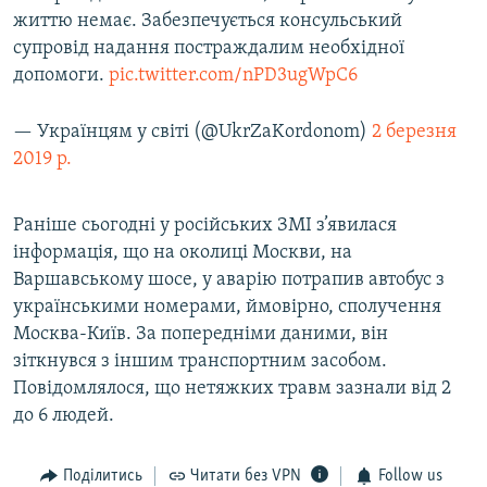
життю немає. Забезпечується консульський
супровід надання постраждалим необхідної
допомоги.
pic.twitter.com/nPD3ugWpC6
— Українцям у світі (@UkrZaKordonom)
2 березня
2019 р.
Раніше сьогодні у російських ЗМІ з’явилася
інформація, що на околиці Москви, на
Варшавському шосе, у аварію потрапив автобус з
українськими номерами, ймовірно, сполучення
Москва-Київ. За попередніми даними, він
зіткнувся з іншим транспортним засобом.
Повідомлялося, що нетяжких травм зазнали від 2
до 6 людей.​
Поділитись
Читати без VPN
Follow us