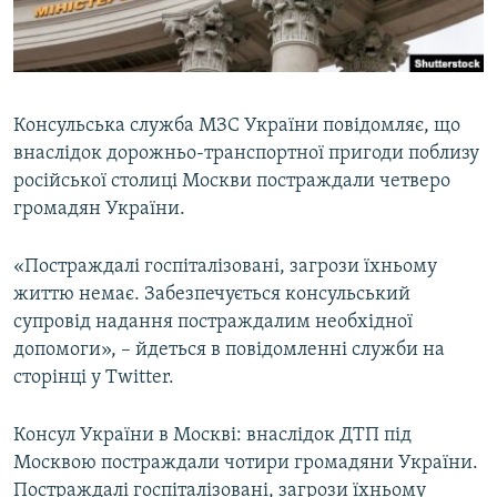
ВІДЕОУРОКИ «ELIFBE»
Русский
СВІДЧЕННЯ ОКУПАЦІЇ
Qırımtatar
УКРАЇНСЬКА ПРОБЛЕМА КРИМУ
Консульська служба МЗС України повідомляє, що
ДОЛУЧАЙСЯ!
ІНФОГРАФІКА
внаслідок дорожньо-транспортної пригоди поблизу
російської столиці Москви постраждали четверо
громадян України.
Усі сайти RFE/RL
«Постраждалі госпіталізовані, загрози їхньому
життю немає. Забезпечується консульський
супровід надання постраждалим необхідної
допомоги», – йдеться в повідомленні служби на
сторінці у Twitter.
Консул України в Москві: внаслідок ДТП під
Москвою постраждали чотири громадяни України.
Постраждалі госпіталізовані, загрози їхньому