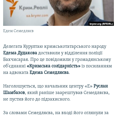
ВІДЕОУРОКИ «ELIFBE»
Русский
СВІДЧЕННЯ ОКУПАЦІЇ
Qırımtatar
УКРАЇНСЬКА ПРОБЛЕМА КРИМУ
Едем Семедляєв
ДОЛУЧАЙСЯ!
ІНФОГРАФІКА
Делегата Курултаю кримськотатарського народу
Едема Дудакова
доставили у відділення поліції
Усі сайти RFE/RL
Бахчисарая. Про це повідомили у громадянському
об'єднанні
«Кримська солідарність»
із посиланням
на адвоката
Едема Семедляєва
.
Наголошується, що начальник центру «Е»
Руслан
Шамбазов
, який раніше заарештував Семедляєва,
не пустив його до підзахисного.
За словами Семедляєва, на вході його оглянули за