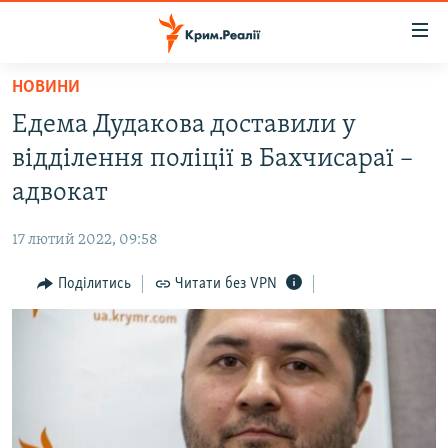
Доступність
посилання
Перейти
НОВИНИ
до
НОВИНИ
Едема Дудакова доставили у
основного
ВОДА.КРИМ
матеріалу
відділення поліції в Бахчисараї –
ВІДЕО ТА ФОТО
Перейти
адвокат
до
ПОЛІТИКА
основної
17 лютий 2022, 09:58
БЛОГИ
навігації
Перейти
Поділитись
Читати без VPN
ПОГЛЯД
до
ІНТЕРВ'Ю
пошуку
ВСЕ ЗА ДЕНЬ
СПЕЦПРОЕКТИ
ЯК ОБІЙТИ БЛОКУВАННЯ
ДЕПОРТАЦІЯ