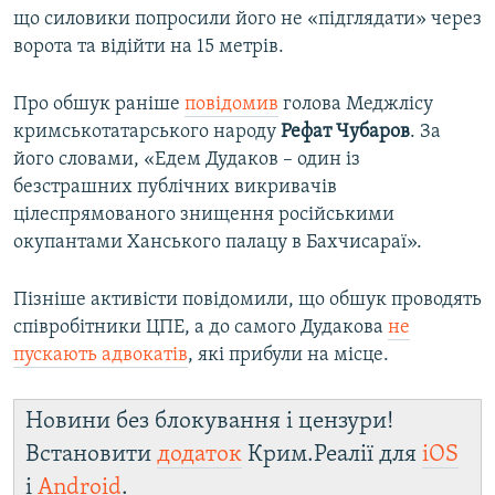
що силовики попросили його не «підглядати» через
ворота та відійти на 15 метрів.
Про обшук раніше
повідомив
голова Меджлісу
кримськотатарського народу
Рефат Чубаров
. За
його словами, «Едем Дудаков – один із
безстрашних публічних викривачів
цілеспрямованого знищення російськими
окупантами Ханського палацу в Бахчисараї».
Пізніше активісти повідомили, що обшук проводять
співробітники ЦПЕ, а до самого Дудакова
не
пускають адвокатів
, які прибули на місце.
Новини без блокування і цензури!
Встановити
додаток
Крим.Реалії для
iOS
і
Android
.