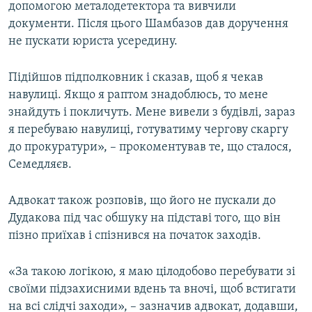
допомогою металодетектора та вивчили
документи. Після цього Шамбазов дав доручення
не пускати юриста усередину.
Підійшов підполковник і сказав, щоб я чекав
навулиці. Якщо я раптом знадоблюсь, то мене
знайдуть і покличуть. Мене вивели з будівлі, зараз
я перебуваю навулиці, готуватиму чергову скаргу
до прокуратури», – прокоментував те, що сталося,
Семедляєв.
Адвокат також розповів, що його не пускали до
Дудакова під час обшуку на підставі того, що він
пізно приїхав і спізнився на початок заходів.
«За такою логікою, я маю цілодобово перебувати зі
своїми підзахисними вдень та вночі, щоб встигати
на всі слідчі заходи», – зазначив адвокат, додавши,