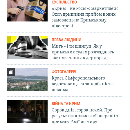
СУСПІЛЬСТВО
«Крим – не Росія»: маркетплейс
Ozon припинив прийом нових
замовлень на Кримському
півострові
ПРАВА ЛЮДИНИ
Мить – і ти шпигун. Як у
кримських судах розглядають
звинувачення в держзраді
ФОТОГАЛЕРЕЇ
Краса Сімферопольського
водосховища та занедбаність
довкола
ВІЙНА ТА КРИМ
Сорок днів, сорок ночей. Про
результати кримської операції з
примусу Росії до миру