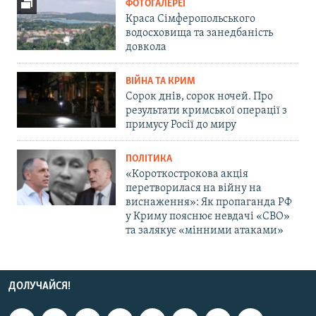
ФОТОГАЛЕРЕЇ
Краса Сімферопольського
водосховища та занедбаність
довкола
ВІЙНА ТА КРИМ
Сорок днів, сорок ночей. Про
результати кримської операції з
примусу Росії до миру
ПОЛІТИКА
«Короткострокова акція
перетворилася на війну на
виснаження»: Як пропаганда РФ
у Криму пояснює невдачі «СВО»
та залякує «мінними атаками»
ДОЛУЧАЙСЯ!