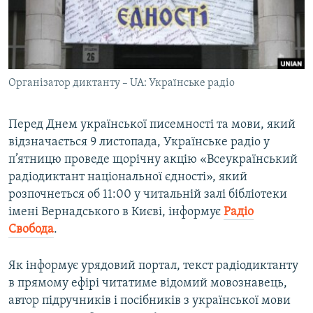
ВІДЕОУРОКИ «ELIFBE»
Русский
СВІДЧЕННЯ ОКУПАЦІЇ
Qırımtatar
УКРАЇНСЬКА ПРОБЛЕМА КРИМУ
Організатор диктанту – UA: Українське радіо
ДОЛУЧАЙСЯ!
ІНФОГРАФІКА
Перед Днем української писемності та мови, який
відзначається 9 листопада, Українське радіо у
Усі сайти RFE/RL
п’ятницю проведе щорічну акцію «Всеукраїнський
радіодиктант національної єдності», який
розпочнеться об 11:00 у читальній залі бібліотеки
імені Вернадського в Києві, інформує
Радіо
Свобода
.
Як інформує урядовий портал, текст радіодиктанту
в прямому ефірі читатиме відомий мовознавець,
автор підручників і посібників з української мови