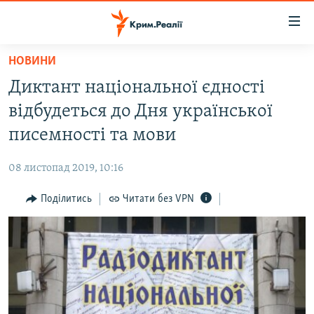
Доступність
посилання
Перейти
НОВИНИ
до
НОВИНИ
Диктант національної єдності
основного
ВОДА.КРИМ
матеріалу
відбудеться до Дня української
ВІДЕО ТА ФОТО
Перейти
писемності та мови
до
ПОЛІТИКА
основної
08 листопад 2019, 10:16
БЛОГИ
навігації
Перейти
Поділитись
Читати без VPN
ПОГЛЯД
до
ІНТЕРВ'Ю
пошуку
ВСЕ ЗА ДЕНЬ
СПЕЦПРОЕКТИ
ЯК ОБІЙТИ БЛОКУВАННЯ
ДЕПОРТАЦІЯ