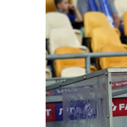
ВІДЕОУРОКИ «ELIFBE»
СВІДЧЕННЯ ОКУПАЦІЇ
УКРАЇНСЬКА ПРОБЛЕМА КРИМУ
ІНФОГРАФІКА