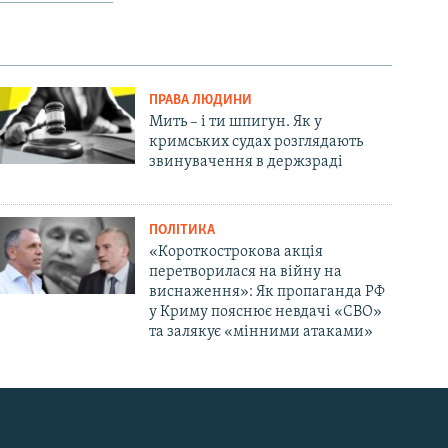
ПРАВА ЛЮДИНИ
Мить – і ти шпигун. Як у
кримських судах розглядають
звинувачення в держзраді
ПОЛІТИКА
«Короткострокова акція
перетворилася на війну на
виснаження»: Як пропаганда РФ
у Криму пояснює невдачі «СВО»
та залякує «мінними атаками»