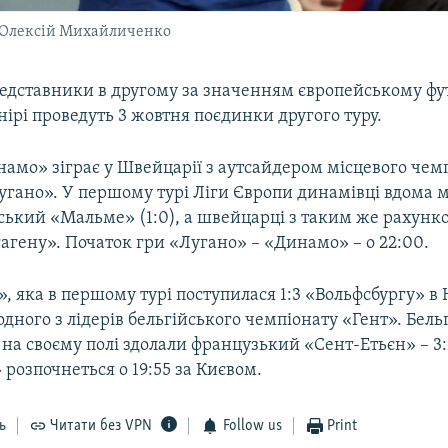
 Олексій Михайличенко
редставники в другому за значенням європейському ф
ірі проведуть 3 жовтня поєдинки другого туру.
амо» зіграє у Швейцарії з аутсайдером місцевого чемп
гано». У першому турі Ліги Європи динамівці вдома 
ський «Мальме» (1:0), а швейцарці з таким же рахунк
агену». Початок гри «Лугано» – «Динамо» – о 22:00.
, яка в першому турі поступилася 1:3 «Вольфсбургу» в
ного з лідерів бельгійського чемпіонату «Гент». Бельг
на своєму полі здолали французький «Сент-Етьєн» – 3:
 розпочнеться о 19:55 за Києвом.
ь
Читати без VPN
Follow us
Print