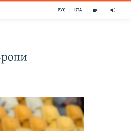
РУС
КТА
вропи