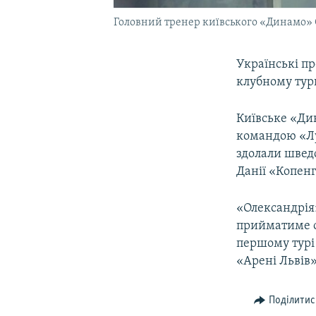
Головний тренер київського «Динамо»
Українські п
клубному турн
Київське «Дин
командою «Лу
здолали швед
Данії «Копенг
«Олександрія»
прийматиме од
першому турі 
«Арені Львів»
Поділитис