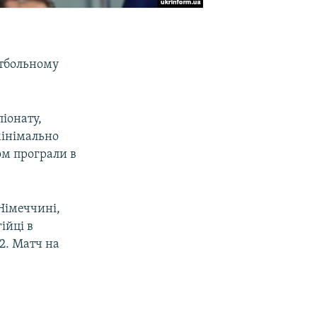
утбольному
іонату,
мінімально
ом програли в
 Німеччині,
ійці в
2. Матч на